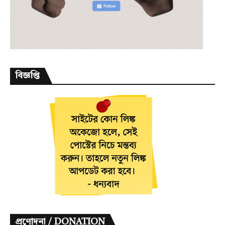
বিজ্ঞপ্তি
প্রণোদনা / DONATION