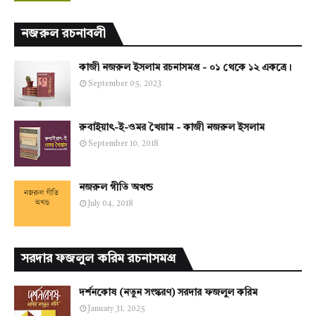
নজরুল রচনাবলী
কাজী নজরুল ইসলাম রচনাসমগ্র - ০১ থেকে ১২ একত্রে।
September 05, 2023
রুবাইয়াৎ-ই-ওমর খৈয়াম - কাজী নজরুল ইসলাম
September 10, 2018
নজরুল গীতি অখন্ড
July 04, 2018
সরদার ফজলুল করিম রচনাসমগ্র
দর্শনকোষ (নতুন সংস্করণ) সরদার ফজলুল করিম
January 31, 2025