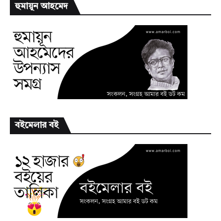
হুমায়ূন আহমেদ
বইমেলার বই