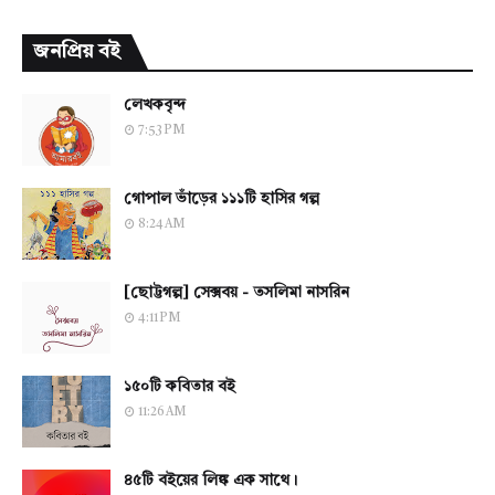
জনপ্রিয় বই
লেখকবৃন্দ
7:53 PM
গোপাল ভাঁড়ের ১১১টি হাসির গল্প
8:24 AM
[ছোট্টগল্প] সেক্সবয় - তসলিমা নাসরিন
4:11 PM
১৫০টি কবিতার বই
11:26 AM
৪৫টি বইয়ের লিঙ্ক এক সাথে।