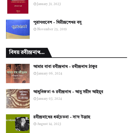
January 31, 2023
পুরাণপ্রবেশ - গিরীন্দ্রশেখর বসু
November 25, 2019
বিষয় রবীন্দ্রনাথ...
আমার বাবা রবীন্দ্রনাথ - রথীন্দ্রনাথ ঠাকুর
January 06, 2024
আধুনিকতা ও রবীন্দ্রনাথ - আবু সয়ীদ আইয়ুব
January 03, 2024
রবীন্দ্রনাথের ধর্মচেতনা - সা'দ উল্লাহ
August 14, 2023