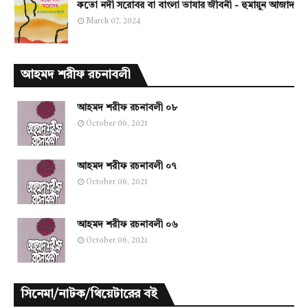
কতো নদী সরোবর বা বাংলা ভাষার জীবনী - হুমায়ুন আজাদ
March 07, 2024
আহমদ শরীফ রচনাবলী
আহমদ শরীফ রচনাবলী ০৮
October 06, 2021
আহমদ শরীফ রচনাবলী ০৭
October 06, 2021
আহমদ শরীফ রচনাবলী ০৬
October 06, 2021
সিনেমা/নাটক/থিয়েটারের বই