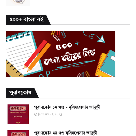
৫০০+ বাংলা বই
পুরাণকোষ
পুরাণকোষ ১ম খণ্ড - নৃসিংহপ্রসাদ ভাদুড়ী
January 31, 2023
পুরাণকোষ ২য় খণ্ড নৃসিংহপ্রসাদ ভাদুড়ী