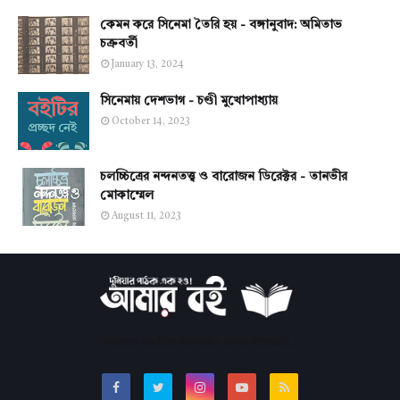
কেমন করে সিনেমা তৈরি হয় - বঙ্গানুবাদ: অমিতাভ
চক্রবর্তী
January 13, 2024
সিনেমায় দেশভাগ - চণ্ডী মুখোপাধ্যায়
October 14, 2023
চলচ্চিত্রের নন্দনতত্ত্ব ও বারোজন ডিরেক্টর - তানভীর
মোকাম্মেল
August 11, 2023
সবচেয়ে জনপ্রিয় অনলাইন বাংলা লাইব্রেরি।