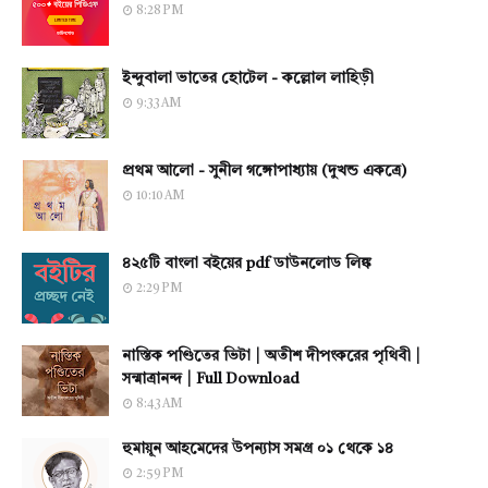
8:28 PM
ইন্দুবালা ভাতের হোটেল - কল্লোল লাহিড়ী
9:33 AM
প্রথম আলো - সুনীল গঙ্গোপাধ্যায় (দুখন্ড একত্রে)
10:10 AM
৪২৫টি বাংলা বইয়ের pdf ডাউনলোড লিঙ্ক
2:29 PM
নাস্তিক পণ্ডিতের ভিটা | অতীশ দীপংকরের পৃথিবী |
সন্মাত্রানন্দ | Full Download
8:43 AM
হুমায়ূন আহমেদের উপন্যাস সমগ্র ০১ থেকে ১৪
2:59 PM