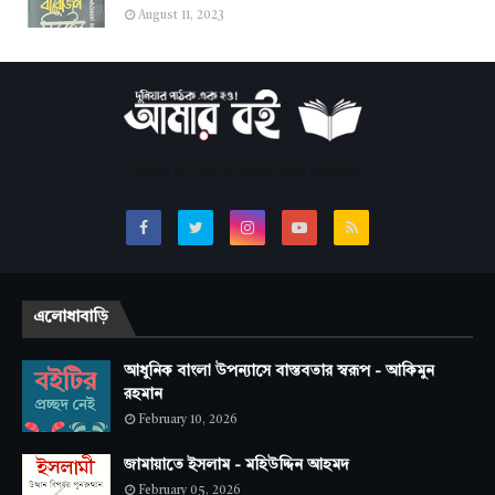
August 11, 2023
সবচেয়ে জনপ্রিয় অনলাইন বাংলা লাইব্রেরি।
এলোধাবাড়ি
আধুনিক বাংলা উপন্যাসে বাস্তবতার স্বরূপ - আকিমুন
রহমান
February 10, 2026
জামায়াতে ইসলাম - মহিউদ্দিন আহমদ
February 05, 2026