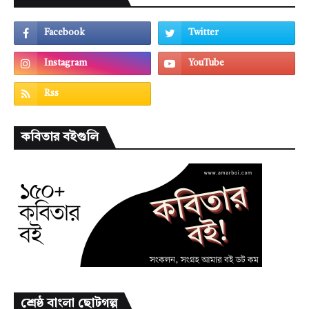
কবিতার বইগুলি
শ্রেষ্ঠ বাংলা ছোটগল্প