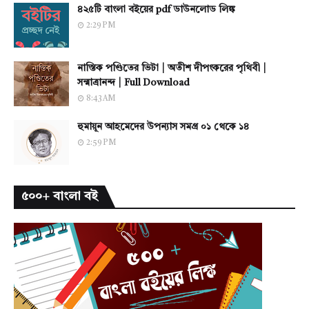
৪২৫টি বাংলা বইয়ের pdf ডাউনলোড লিঙ্ক
2:29 PM
নাস্তিক পণ্ডিতের ভিটা | অতীশ দীপংকরের পৃথিবী |
সন্মাত্রানন্দ | Full Download
8:43 AM
হুমায়ূন আহমেদের উপন্যাস সমগ্র ০১ থেকে ১৪
2:59 PM
৫০০+ বাংলা বই