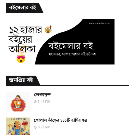
বইমেলার বই
জনপ্রিয় বই
লেখকবৃন্দ
7:53 PM
গোপাল ভাঁড়ের ১১১টি হাসির গল্প
8:24 AM