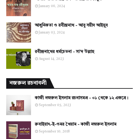
January 06, 2024
আধুনিকতা ও রবীন্দ্রনাথ - আবু সয়ীদ আইয়ুব
January 03, 2024
রবীন্দ্রনাথের ধর্মচেতনা - সা'দ উল্লাহ
August 14, 2023
নজরুল রচনাবলী
কাজী নজরুল ইসলাম রচনাসমগ্র - ০১ থেকে ১২ একত্রে।
September 05, 2023
রুবাইয়াৎ-ই-ওমর খৈয়াম - কাজী নজরুল ইসলাম
September 10, 2018