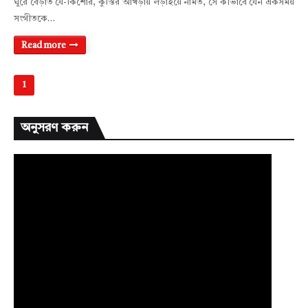
ঘুরে বেড়াত যে-কিশোর, কুস্তির আখড়ায় লড়াইয়ে নামত, সে কীভাবে যেন একসময়
সংগীতকে…
Read more
1
অনুসরণ করুন