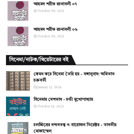
আহমদ শরীফ রচনাবলী ০৭
October 06, 2021
আহমদ শরীফ রচনাবলী ০৬
October 06, 2021
সিনেমা/নাটক/থিয়েটারের বই
কেমন করে সিনেমা তৈরি হয় - বঙ্গানুবাদ: অমিতাভ
চক্রবর্তী
January 13, 2024
সিনেমায় দেশভাগ - চণ্ডী মুখোপাধ্যায়
October 14, 2023
চলচ্চিত্রের নন্দনতত্ত্ব ও বারোজন ডিরেক্টর - তানভীর
মোকাম্মেল