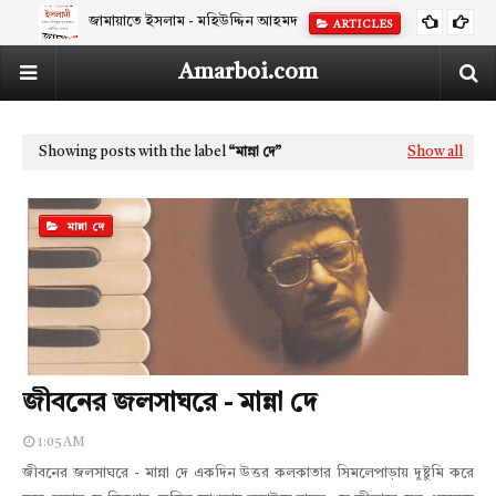
জামায়াতে ইসলাম - মহিউদ্দিন আহমদ
ARTICLES
Amarboi.com
Showing posts with the label
মান্না দে
Show all
মান্না দে
জীবনের জলসাঘরে - মান্না দে
1:05 AM
জীবনের জলসাঘরে - মান্না দে একদিন উত্তর কলকাতার সিমলেপাড়ায় দুষ্টুমি করে