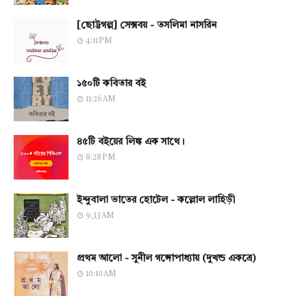
[ছোট্টগল্প] সেক্সবয় - তসলিমা নাসরিন
4:11 PM
১৫০টি কবিতার বই
11:26 AM
৪৫টি বইয়ের লিঙ্ক এক সাথে।
8:28 PM
ইন্দুবালা ভাতের হোটেল - কল্লোল লাহিড়ী
9:33 AM
প্রথম আলো - সুনীল গঙ্গোপাধ্যায় (দুখন্ড একত্রে)
10:10 AM