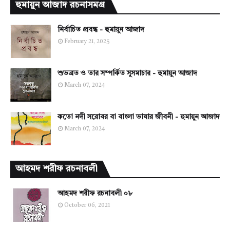
হুমায়ুন আজাদ রচনাসমগ্র
নির্বাচিত প্রবন্ধ - হুমায়ুন আজাদ
February 21, 2025
শুভব্রত ও তার সম্পর্কিত সুসমাচার - হুমায়ুন আজাদ
March 07, 2024
কতো নদী সরোবর বা বাংলা ভাষার জীবনী - হুমায়ুন আজাদ
March 07, 2024
আহমদ শরীফ রচনাবলী
আহমদ শরীফ রচনাবলী ০৮
October 06, 2021