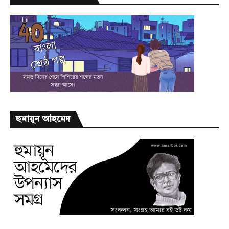
হুমায়ূন আহমেদ