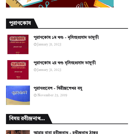
পুরাণকোষ
পুরাণকোষ ১ম খণ্ড - নৃসিংহপ্রসাদ ভাদুড়ী
January 31, 2023
পুরাণকোষ ২য় খণ্ড নৃসিংহপ্রসাদ ভাদুড়ী
January 31, 2023
পুরাণপ্রবেশ - গিরীন্দ্রশেখর বসু
November 25, 2019
বিষয় রবীন্দ্রনাথ...
আমার বাবা রবীন্দ্রনাথ - রথীন্দ্রনাথ ঠাকুর