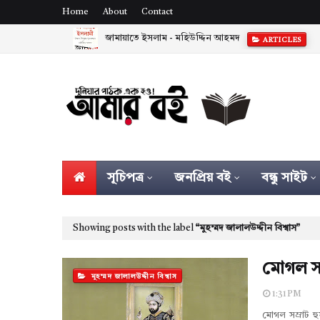
Home
About
Contact
জামায়াতে ইসলাম - মহিউদ্দিন আহমদ
ARTICLES
সূচিপত্র
জনপ্রিয় বই
বন্ধু সাইট
Showing posts with the label
মুহম্মদ জালালউদ্দীন বিশ্বাস
মোগল সম্র
মুহম্মদ জালালউদ্দীন বিশ্বাস
1:31 PM
মোগল সম্রাট হুম