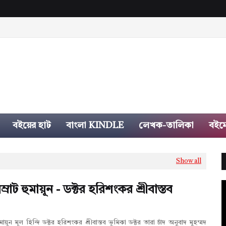
বইয়ের হাট
বাংলা KINDLE
লেখক-তালিকা
বইম
Show all
াট হুমায়ূন - ডক্টর হরিশংকর শ্রীবাস্তব
ায়ূন মূল হিন্দি ডক্টর হরিশংকর শ্রীবাস্তব ভূমিকা ডক্টর তারা চাঁদ অনুবাদ মুহম্মদ