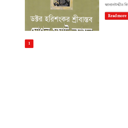
জালালউদ্দীন বি
Read more
1