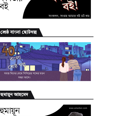
শ্রেষ্ঠ বাংলা ছোটগল্প
হুমায়ূন আহমেদ