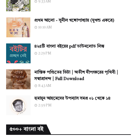
9:33 AM
প্রথম আলো - সুনীল গঙ্গোপাধ্যায় (দুখন্ড একত্রে)
10:10 AM
৪২৫টি বাংলা বইয়ের pdf ডাউনলোড লিঙ্ক
2:29 PM
নাস্তিক পণ্ডিতের ভিটা | অতীশ দীপংকরের পৃথিবী |
সন্মাত্রানন্দ | Full Download
8:43 AM
হুমায়ূন আহমেদের উপন্যাস সমগ্র ০১ থেকে ১৪
2:59 PM
৫০০+ বাংলা বই