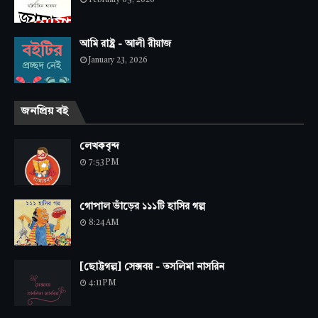
February 05, 2026
আমি রাষ্ট্র - আলী রীয়াজ
January 23, 2026
জনপ্রিয় বই
লেখকবৃন্দ
7:53 PM
গোপাল ভাঁড়ের ১১১টি হাসির গল্প
8:24 AM
[ছোট্টগল্প] সেক্সবয় - তসলিমা নাসরিন
4:11 PM