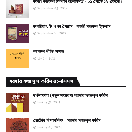
কাজী নজরুল ইসলাম রচনাসমগ্র - ০১ থেকে ১২ একত্রে।
September 05, 2023
রুবাইয়াৎ-ই-ওমর খৈয়াম - কাজী নজরুল ইসলাম
September 10, 2018
নজরুল গীতি অখন্ড
July 04, 2018
সরদার ফজলুল করিম রচনাসমগ্র
দর্শনকোষ (নতুন সংস্করণ) সরদার ফজলুল করিম
January 31, 2025
প্লেটোর রিপাবলিক - সরদার ফজলুল করিম
January 09, 2024