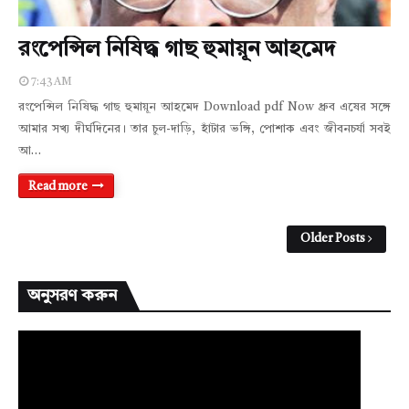
রংপেন্সিল নিষিদ্ধ গাছ হুমায়ূন আহমেদ
7:43 AM
রংপেন্সিল নিষিদ্ধ গাছ হুমায়ূন আহমেদ Download pdf Now ধ্রুব এষের সঙ্গে
আমার সখ্য দীর্ঘদিনের। তার চুল-দাড়ি, হাঁটার ভঙ্গি, পোশাক এবং জীবনচর্যা সবই
আ…
Read more
Older Posts
অনুসরণ করুন