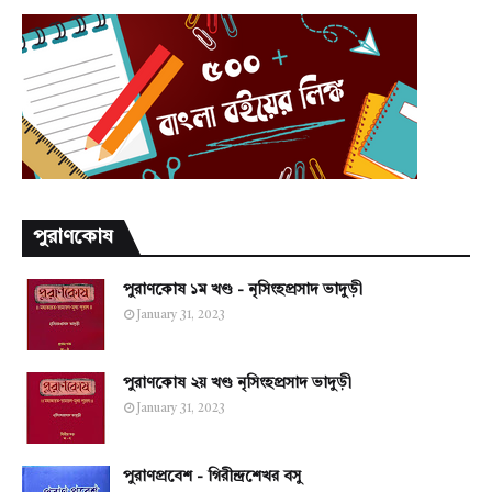
পুরাণকোষ
পুরাণকোষ ১ম খণ্ড - নৃসিংহপ্রসাদ ভাদুড়ী
January 31, 2023
পুরাণকোষ ২য় খণ্ড নৃসিংহপ্রসাদ ভাদুড়ী
January 31, 2023
পুরাণপ্রবেশ - গিরীন্দ্রশেখর বসু