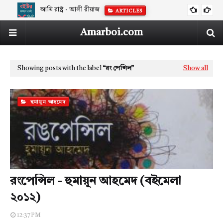
আমি রাষ্ট্র - আলী রীয়াজ
ARTICLES
Amarboi.com
Showing posts with the label
রং পেন্সিল
Show all
হুমায়ূন আহমেদ
রংপেন্সিল - হুমায়ূন আহমেদ (বইমেলা
২০১২)
12:37 PM