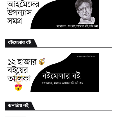
বইমেলার বই
জনপ্রিয় বই