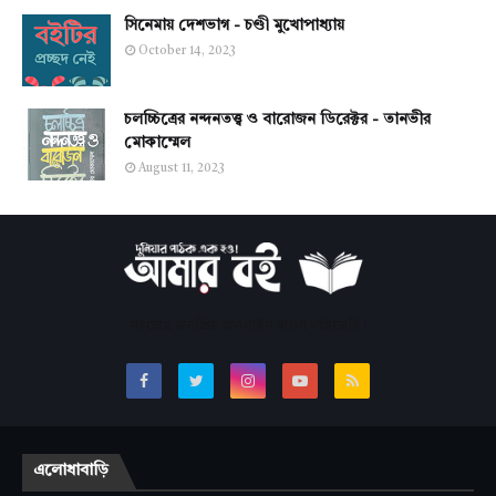
সিনেমায় দেশভাগ - চণ্ডী মুখোপাধ্যায়
October 14, 2023
চলচ্চিত্রের নন্দনতত্ত্ব ও বারোজন ডিরেক্টর - তানভীর
মোকাম্মেল
August 11, 2023
সবচেয়ে জনপ্রিয় অনলাইন বাংলা লাইব্রেরি।
এলোধাবাড়ি