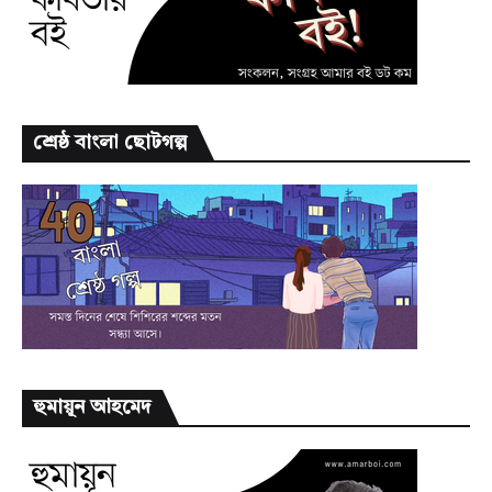
শ্রেষ্ঠ বাংলা ছোটগল্প
হুমায়ূন আহমেদ