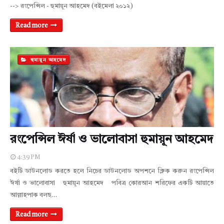
--> রংপেন্সিল - হুমায়ূন আহমেদ (বইমেলা ২০১২)
Read more
হুমায়ূন আহমেদ
রংপেন্সিল ঈর্ষা ও ভালোবাসা হুমায়ূন আহমেদ
4:39 PM
বইটি ডাউনলোড করতে হলে নিচের ডাউনলোড অপশনে ক্লিক করুন রংপেন্সিল
ঈর্ষা ও ভালোবাসা হুমায়ূন আহমেদ পবিত্র কোরআন শরিফের একটি আয়াতে
আল্লাহপাক বলছ…
Read more