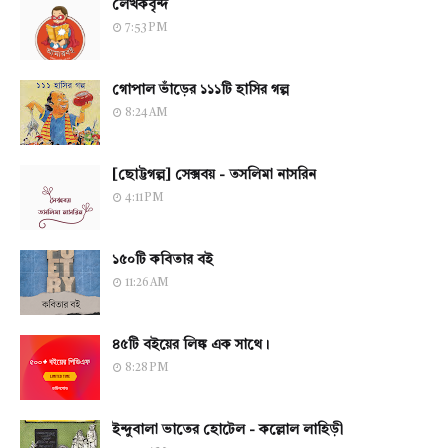
লেখকবৃন্দ
7:53 PM
গোপাল ভাঁড়ের ১১১টি হাসির গল্প
8:24 AM
[ছোট্টগল্প] সেক্সবয় - তসলিমা নাসরিন
4:11 PM
১৫০টি কবিতার বই
11:26 AM
৪৫টি বইয়ের লিঙ্ক এক সাথে।
8:28 PM
ইন্দুবালা ভাতের হোটেল - কল্লোল লাহিড়ী