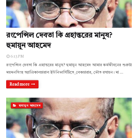
রংপেন্সিল দেবতা কি গ্রহান্তরের মানুষ?
হুমায়ূন আহমেদ
6:13 PM
রংপেন্সিল দেবতা কি গ্রহান্তরের মানুষ? হুমায়ূন আহমেদ আমার কর্মজীবনের শুরুটা
ময়মনসিংহ অ্যাগ্রিকালচারাল ইউনিভার্সিটিতে_লেকচারার, ভৌত রসায়ন। মা …
Read more
হুমায়ূন আহমেদ