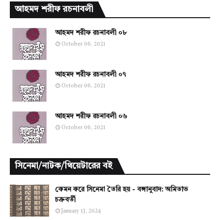
আহমদ শরীফ রচনাবলী
আহমদ শরীফ রচনাবলী ০৮
October 06, 2021
আহমদ শরীফ রচনাবলী ০৭
October 06, 2021
আহমদ শরীফ রচনাবলী ০৬
October 06, 2021
সিনেমা/নাটক/থিয়েটারের বই
কেমন করে সিনেমা তৈরি হয় - বঙ্গানুবাদ: অমিতাভ
চক্রবর্তী
January 13, 2024