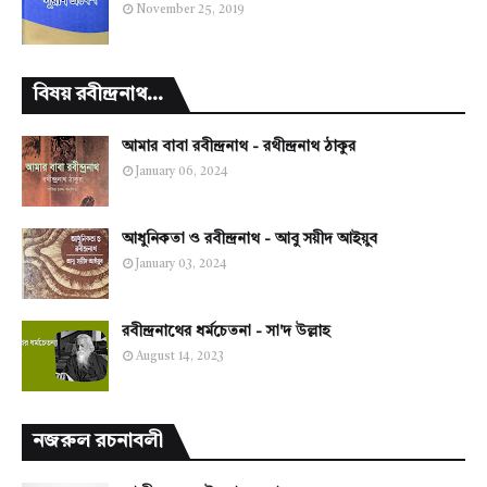
November 25, 2019
বিষয় রবীন্দ্রনাথ...
আমার বাবা রবীন্দ্রনাথ - রথীন্দ্রনাথ ঠাকুর
January 06, 2024
আধুনিকতা ও রবীন্দ্রনাথ - আবু সয়ীদ আইয়ুব
January 03, 2024
রবীন্দ্রনাথের ধর্মচেতনা - সা'দ উল্লাহ
August 14, 2023
নজরুল রচনাবলী