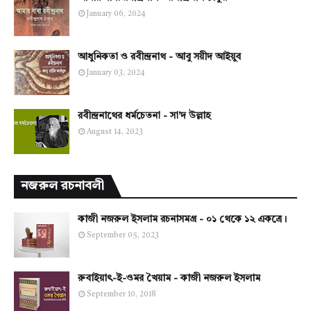
January 06, 2024
আধুনিকতা ও রবীন্দ্রনাথ - আবু সয়ীদ আইয়ুব
January 03, 2024
রবীন্দ্রনাথের ধর্মচেতনা - সা'দ উল্লাহ
August 14, 2023
নজরুল রচনাবলী
কাজী নজরুল ইসলাম রচনাসমগ্র - ০১ থেকে ১২ একত্রে।
September 05, 2023
রুবাইয়াৎ-ই-ওমর খৈয়াম - কাজী নজরুল ইসলাম
September 10, 2018