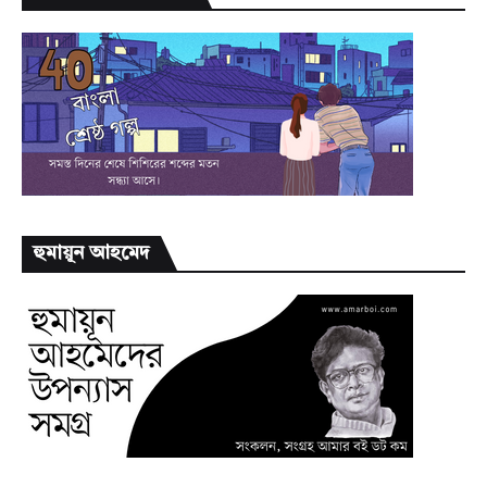
হুমায়ূন আহমেদ