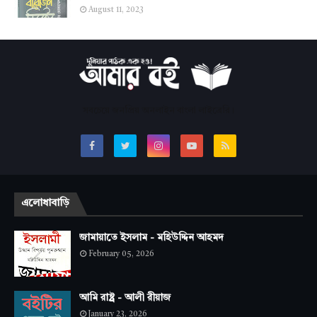
August 11, 2023
সবচেয়ে জনপ্রিয় অনলাইন বাংলা লাইব্রেরি।
এলোধাবাড়ি
জামায়াতে ইসলাম - মহিউদ্দিন আহমদ
February 05, 2026
আমি রাষ্ট্র - আলী রীয়াজ
January 23, 2026