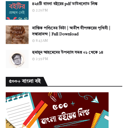
৪২৫টি বাংলা বইয়ের pdf ডাউনলোড লিঙ্ক
2:29 PM
নাস্তিক পণ্ডিতের ভিটা | অতীশ দীপংকরের পৃথিবী |
সন্মাত্রানন্দ | Full Download
8:43 AM
হুমায়ূন আহমেদের উপন্যাস সমগ্র ০১ থেকে ১৪
2:59 PM
৫০০+ বাংলা বই