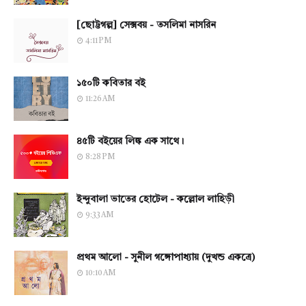
[ছোট্টগল্প] সেক্সবয় - তসলিমা নাসরিন
4:11 PM
১৫০টি কবিতার বই
11:26 AM
৪৫টি বইয়ের লিঙ্ক এক সাথে।
8:28 PM
ইন্দুবালা ভাতের হোটেল - কল্লোল লাহিড়ী
9:33 AM
প্রথম আলো - সুনীল গঙ্গোপাধ্যায় (দুখন্ড একত্রে)
10:10 AM