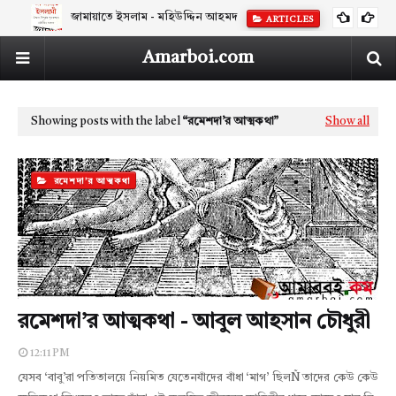
জামায়াতে ইসলাম - মহিউদ্দিন আহমদ
ARTICLES
Amarboi.com
Showing posts with the label
রমেশদা’র আত্মকথা
Show all
রমেশদা’র আত্মকথা
রমেশদা’র আত্মকথা - আবুল আহসান চৌধুরী
12:11 PM
যেসব ‘বাবু’রা পতিতালয়ে নিয়মিত যেতেনযাঁদের বাঁধা ‘মাগ’ ছিলÑ তাদের কেউ কেউ