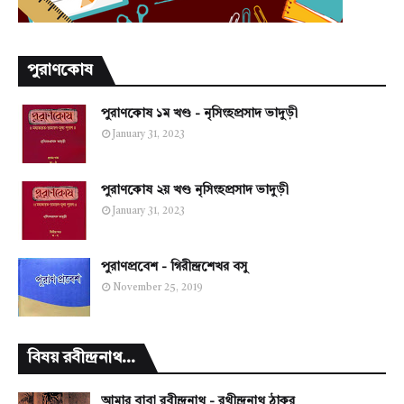
পুরাণকোষ
পুরাণকোষ ১ম খণ্ড - নৃসিংহপ্রসাদ ভাদুড়ী
January 31, 2023
পুরাণকোষ ২য় খণ্ড নৃসিংহপ্রসাদ ভাদুড়ী
January 31, 2023
পুরাণপ্রবেশ - গিরীন্দ্রশেখর বসু
November 25, 2019
বিষয় রবীন্দ্রনাথ...
আমার বাবা রবীন্দ্রনাথ - রথীন্দ্রনাথ ঠাকুর