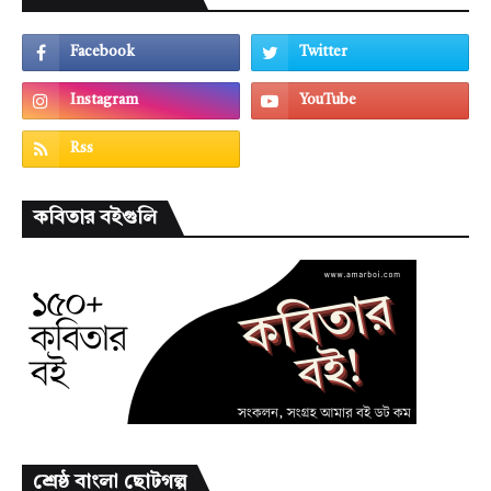
কবিতার বইগুলি
শ্রেষ্ঠ বাংলা ছোটগল্প