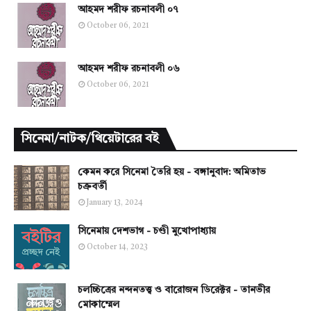
আহমদ শরীফ রচনাবলী ০৭
October 06, 2021
আহমদ শরীফ রচনাবলী ০৬
October 06, 2021
সিনেমা/নাটক/থিয়েটারের বই
কেমন করে সিনেমা তৈরি হয় - বঙ্গানুবাদ: অমিতাভ
চক্রবর্তী
January 13, 2024
সিনেমায় দেশভাগ - চণ্ডী মুখোপাধ্যায়
October 14, 2023
চলচ্চিত্রের নন্দনতত্ত্ব ও বারোজন ডিরেক্টর - তানভীর
মোকাম্মেল