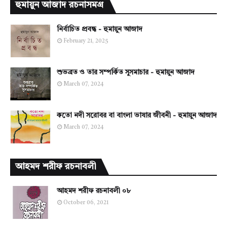
হুমায়ুন আজাদ রচনাসমগ্র
নির্বাচিত প্রবন্ধ - হুমায়ুন আজাদ
February 21, 2025
শুভব্রত ও তার সম্পর্কিত সুসমাচার - হুমায়ুন আজাদ
March 07, 2024
কতো নদী সরোবর বা বাংলা ভাষার জীবনী - হুমায়ুন আজাদ
March 07, 2024
আহমদ শরীফ রচনাবলী
আহমদ শরীফ রচনাবলী ০৮
October 06, 2021