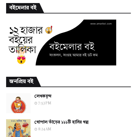
বইমেলার বই
জনপ্রিয় বই
লেখকবৃন্দ
7:53 PM
গোপাল ভাঁড়ের ১১১টি হাসির গল্প
8:24 AM