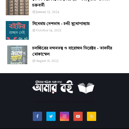
চক্রবর্তী
January 13, 2024
সিনেমায় দেশভাগ - চণ্ডী মুখোপাধ্যায়
October 14, 2023
চলচ্চিত্রের নন্দনতত্ত্ব ও বারোজন ডিরেক্টর - তানভীর
মোকাম্মেল
August 11, 2023
সবচেয়ে জনপ্রিয় অনলাইন বাংলা লাইব্রেরি।