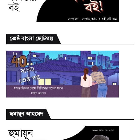
শ্রেষ্ঠ বাংলা ছোটগল্প
হুমায়ূন আহমেদ