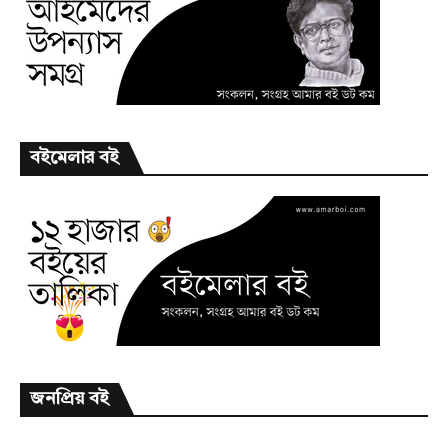
বইমেলার বই
জনপ্রিয় বই