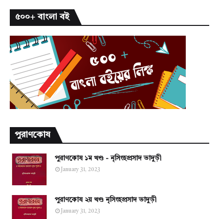
৫০০+ বাংলা বই
পুরাণকোষ
পুরাণকোষ ১ম খণ্ড - নৃসিংহপ্রসাদ ভাদুড়ী
January 31, 2023
পুরাণকোষ ২য় খণ্ড নৃসিংহপ্রসাদ ভাদুড়ী
January 31, 2023