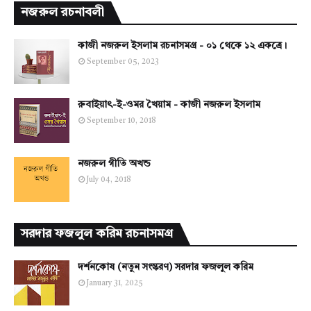
নজরুল রচনাবলী
কাজী নজরুল ইসলাম রচনাসমগ্র - ০১ থেকে ১২ একত্রে।
September 05, 2023
রুবাইয়াৎ-ই-ওমর খৈয়াম - কাজী নজরুল ইসলাম
September 10, 2018
নজরুল গীতি অখন্ড
July 04, 2018
সরদার ফজলুল করিম রচনাসমগ্র
দর্শনকোষ (নতুন সংস্করণ) সরদার ফজলুল করিম
January 31, 2025