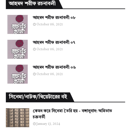
আহমদ শরীফ রচনাবলী
আহমদ শরীফ রচনাবলী ০৮
October 06, 2021
আহমদ শরীফ রচনাবলী ০৭
October 06, 2021
আহমদ শরীফ রচনাবলী ০৬
October 06, 2021
সিনেমা/নাটক/থিয়েটারের বই
কেমন করে সিনেমা তৈরি হয় - বঙ্গানুবাদ: অমিতাভ
চক্রবর্তী
January 13, 2024