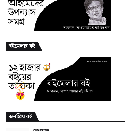
বইমেলার বই
জনপ্রিয় বই
লেখকবৃন্দ