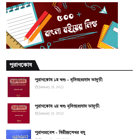
পুরাণকোষ
পুরাণকোষ ১ম খণ্ড - নৃসিংহপ্রসাদ ভাদুড়ী
January 31, 2023
পুরাণকোষ ২য় খণ্ড নৃসিংহপ্রসাদ ভাদুড়ী
January 31, 2023
পুরাণপ্রবেশ - গিরীন্দ্রশেখর বসু