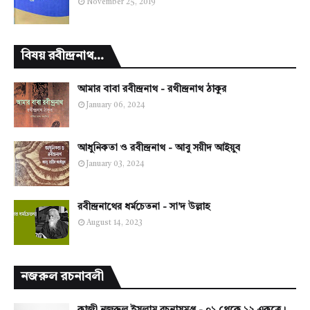
November 25, 2019
বিষয় রবীন্দ্রনাথ...
আমার বাবা রবীন্দ্রনাথ - রথীন্দ্রনাথ ঠাকুর
January 06, 2024
আধুনিকতা ও রবীন্দ্রনাথ - আবু সয়ীদ আইয়ুব
January 03, 2024
রবীন্দ্রনাথের ধর্মচেতনা - সা'দ উল্লাহ
August 14, 2023
নজরুল রচনাবলী