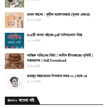
প্রথম আলো - সুনীল গঙ্গোপাধ্যায় (দুখন্ড একত্রে)
10:10 AM
৪২৫টি বাংলা বইয়ের pdf ডাউনলোড লিঙ্ক
2:29 PM
নাস্তিক পণ্ডিতের ভিটা | অতীশ দীপংকরের পৃথিবী |
সন্মাত্রানন্দ | Full Download
8:43 AM
হুমায়ূন আহমেদের উপন্যাস সমগ্র ০১ থেকে ১৪
2:59 PM
৫০০+ বাংলা বই