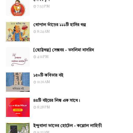
7:53 PM
গোপাল ভাঁড়ের ১১১টি হাসির গল্প
8:24 AM
[ছোট্টগল্প] সেক্সবয় - তসলিমা নাসরিন
4:11 PM
১৫০টি কবিতার বই
11:26 AM
৪৫টি বইয়ের লিঙ্ক এক সাথে।
8:28 PM
ইন্দুবালা ভাতের হোটেল - কল্লোল লাহিড়ী
9:33 AM