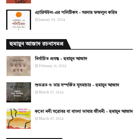
এ্যারিস্টটল-এর পলিটিকস - সরদার ফজলুল করিম
January 09, 2024
হুমায়ুন আজাদ রচনাসমগ্র
নির্বাচিত প্রবন্ধ - হুমায়ুন আজাদ
February 21, 2025
শুভব্রত ও তার সম্পর্কিত সুসমাচার - হুমায়ুন আজাদ
March 07, 2024
কতো নদী সরোবর বা বাংলা ভাষার জীবনী - হুমায়ুন আজাদ
March 07, 2024