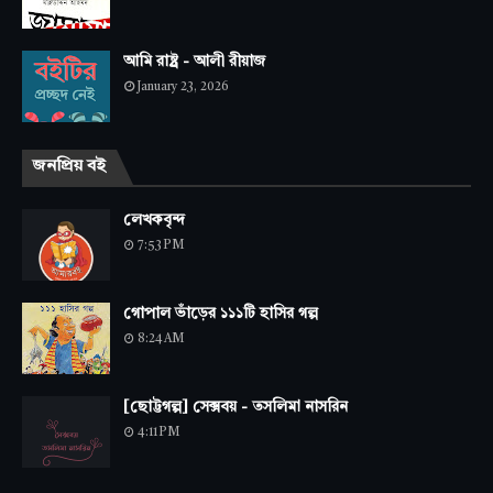
আমি রাষ্ট্র - আলী রীয়াজ
January 23, 2026
জনপ্রিয় বই
লেখকবৃন্দ
7:53 PM
গোপাল ভাঁড়ের ১১১টি হাসির গল্প
8:24 AM
[ছোট্টগল্প] সেক্সবয় - তসলিমা নাসরিন
4:11 PM