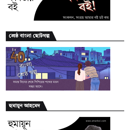
শ্রেষ্ঠ বাংলা ছোটগল্প
হুমায়ূন আহমেদ