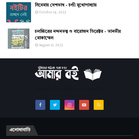
সিনেমায় দেশভাগ - চণ্ডী মুখোপাধ্যায়
October 14, 2023
চলচ্চিত্রের নন্দনতত্ত্ব ও বারোজন ডিরেক্টর - তানভীর
মোকাম্মেল
August 11, 2023
সবচেয়ে জনপ্রিয় অনলাইন বাংলা লাইব্রেরি।
এলোধাবাড়ি