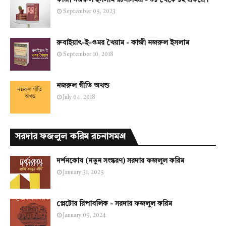
কাজী নজরুল ইসলাম রচনাসমগ্র - ০১ থেকে ১২ একত্রে।
September 05, 2023
রুবাইয়াৎ-ই-ওমর খৈয়াম - কাজী নজরুল ইসলাম
September 10, 2018
নজরুল গীতি অখন্ড
July 04, 2018
সরদার ফজলুল করিম রচনাসমগ্র
দর্শনকোষ (নতুন সংস্করণ) সরদার ফজলুল করিম
January 31, 2025
প্লেটোর রিপাবলিক - সরদার ফজলুল করিম
January 09, 2024