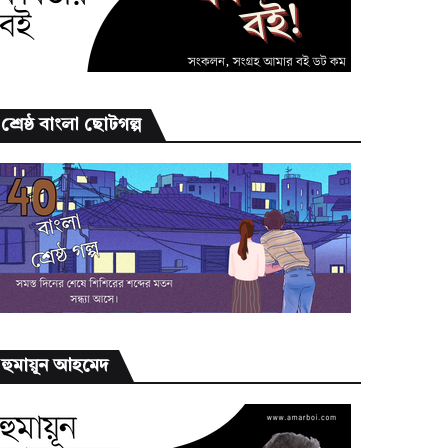
শ্রেষ্ঠ বাংলা ছোটগল্প
হুমায়ূন আহমেদ