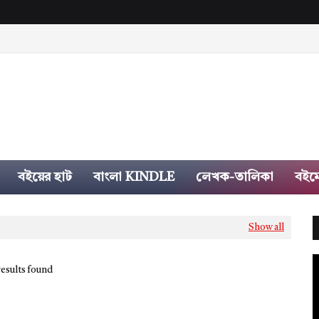
বইয়ের হাট
বাংলা KINDLE
লেখক-তালিকা
বইম
Show all
esults found