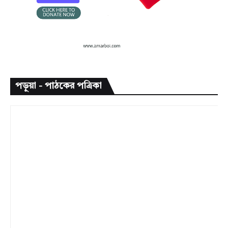
পড়ুয়া - পাঠকের পত্রিকা