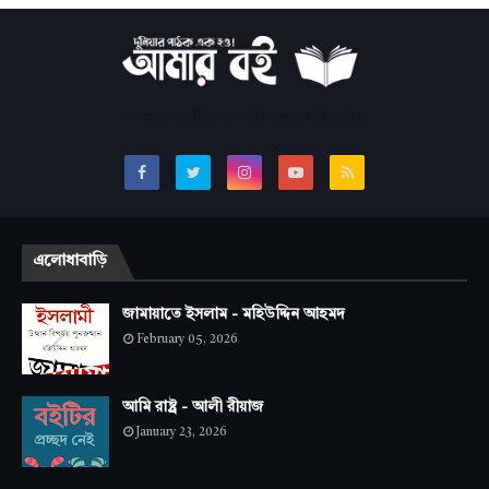
সবচেয়ে জনপ্রিয় অনলাইন বাংলা লাইব্রেরি।
এলোধাবাড়ি
জামায়াতে ইসলাম - মহিউদ্দিন আহমদ
February 05, 2026
আমি রাষ্ট্র - আলী রীয়াজ
January 23, 2026