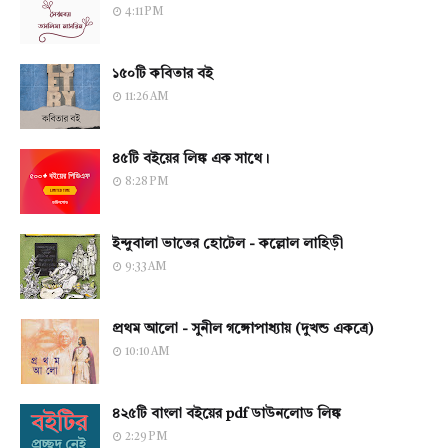
4:11 PM
১৫০টি কবিতার বই
11:26 AM
৪৫টি বইয়ের লিঙ্ক এক সাথে।
8:28 PM
ইন্দুবালা ভাতের হোটেল - কল্লোল লাহিড়ী
9:33 AM
প্রথম আলো - সুনীল গঙ্গোপাধ্যায় (দুখন্ড একত্রে)
10:10 AM
৪২৫টি বাংলা বইয়ের pdf ডাউনলোড লিঙ্ক
2:29 PM