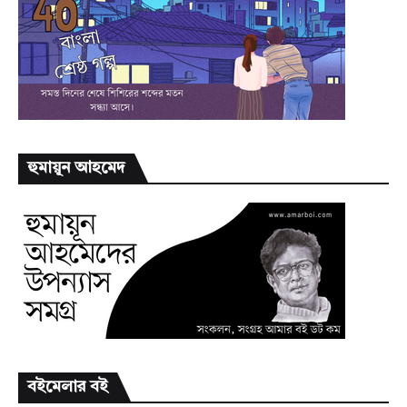
হুমায়ূন আহমেদ
বইমেলার বই