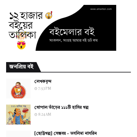
জনপ্রিয় বই
লেখকবৃন্দ
7:53 PM
গোপাল ভাঁড়ের ১১১টি হাসির গল্প
8:24 AM
[ছোট্টগল্প] সেক্সবয় - তসলিমা নাসরিন