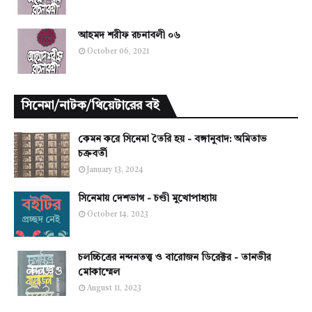
আহমদ শরীফ রচনাবলী ০৬
October 06, 2021
সিনেমা/নাটক/থিয়েটারের বই
কেমন করে সিনেমা তৈরি হয় - বঙ্গানুবাদ: অমিতাভ
চক্রবর্তী
January 13, 2024
সিনেমায় দেশভাগ - চণ্ডী মুখোপাধ্যায়
October 14, 2023
চলচ্চিত্রের নন্দনতত্ত্ব ও বারোজন ডিরেক্টর - তানভীর
মোকাম্মেল
August 11, 2023