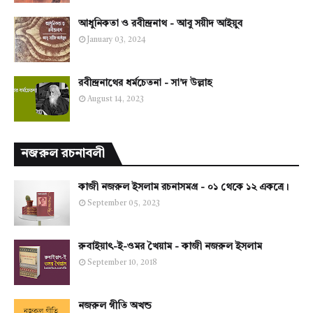
আধুনিকতা ও রবীন্দ্রনাথ - আবু সয়ীদ আইয়ুব
January 03, 2024
রবীন্দ্রনাথের ধর্মচেতনা - সা'দ উল্লাহ
August 14, 2023
নজরুল রচনাবলী
কাজী নজরুল ইসলাম রচনাসমগ্র - ০১ থেকে ১২ একত্রে।
September 05, 2023
রুবাইয়াৎ-ই-ওমর খৈয়াম - কাজী নজরুল ইসলাম
September 10, 2018
নজরুল গীতি অখন্ড