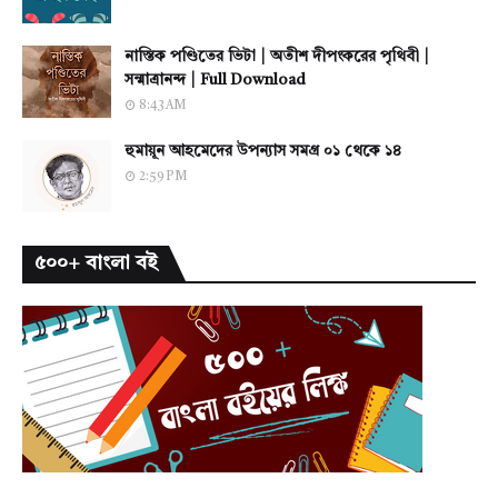
নাস্তিক পণ্ডিতের ভিটা | অতীশ দীপংকরের পৃথিবী |
সন্মাত্রানন্দ | Full Download
8:43 AM
হুমায়ূন আহমেদের উপন্যাস সমগ্র ০১ থেকে ১৪
2:59 PM
৫০০+ বাংলা বই