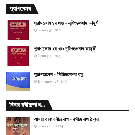
পুরাণকোষ
পুরাণকোষ ১ম খণ্ড - নৃসিংহপ্রসাদ ভাদুড়ী
January 31, 2023
পুরাণকোষ ২য় খণ্ড নৃসিংহপ্রসাদ ভাদুড়ী
January 31, 2023
পুরাণপ্রবেশ - গিরীন্দ্রশেখর বসু
November 25, 2019
বিষয় রবীন্দ্রনাথ...
আমার বাবা রবীন্দ্রনাথ - রথীন্দ্রনাথ ঠাকুর
January 06, 2024