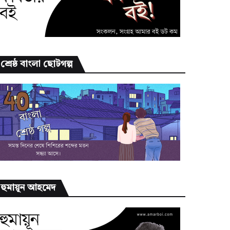
শ্রেষ্ঠ বাংলা ছোটগল্প
হুমায়ূন আহমেদ