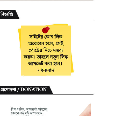
বিজ্ঞপ্তি
প্রণোদনা / DONATION