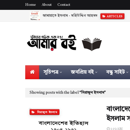
Home
About
Contact
জামায়াতে ইসলাম - মহিউদ্দিন আহমদ
ARTICLES
সূচিপত্র
জনপ্রিয় বই
বন্ধু সাইট
Showing posts with the label
সিরাজুল ইসলাম
বাংলাদে
সিরাজুল ইসলাম
ইসলাম স
1:19 AM