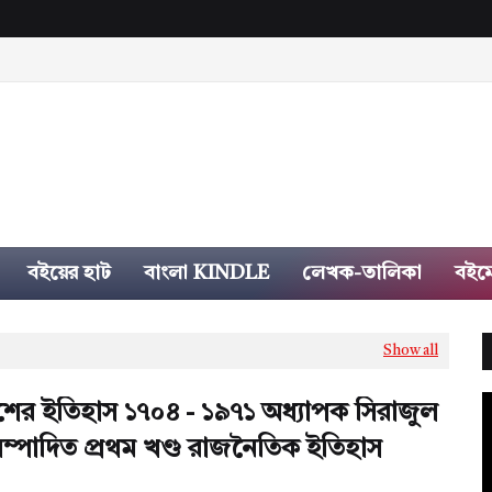
বইয়ের হাট
বাংলা KINDLE
লেখক-তালিকা
বইম
Show all
শের ইতিহাস ১৭০৪ - ১৯৭১ অধ্যাপক সিরাজুল
ম্পাদিত প্রথম খণ্ড রাজনৈতিক ইতিহাস