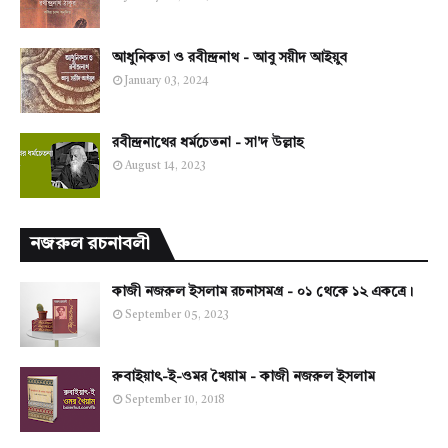
আধুনিকতা ও রবীন্দ্রনাথ - আবু সয়ীদ আইয়ুব
January 03, 2024
রবীন্দ্রনাথের ধর্মচেতনা - সা'দ উল্লাহ
August 14, 2023
নজরুল রচনাবলী
কাজী নজরুল ইসলাম রচনাসমগ্র - ০১ থেকে ১২ একত্রে।
September 05, 2023
রুবাইয়াৎ-ই-ওমর খৈয়াম - কাজী নজরুল ইসলাম
September 10, 2018