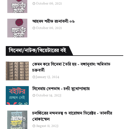
October 06, 2021
আহমদ শরীফ রচনাবলী ০৬
October 06, 2021
সিনেমা/নাটক/থিয়েটারের বই
কেমন করে সিনেমা তৈরি হয় - বঙ্গানুবাদ: অমিতাভ
চক্রবর্তী
January 13, 2024
সিনেমায় দেশভাগ - চণ্ডী মুখোপাধ্যায়
October 14, 2023
চলচ্চিত্রের নন্দনতত্ত্ব ও বারোজন ডিরেক্টর - তানভীর
মোকাম্মেল
August 11, 2023