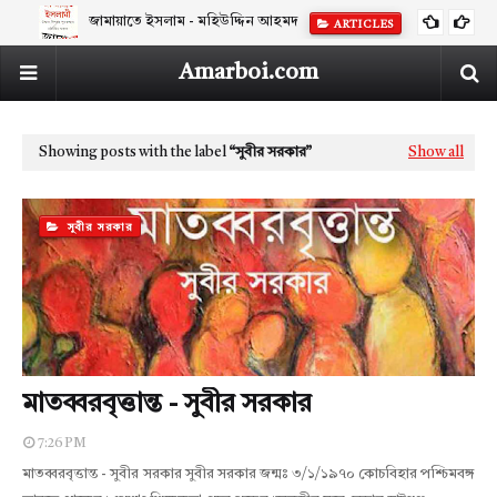
জামায়াতে ইসলাম - মহিউদ্দিন আহমদ
ARTICLES
Amarboi.com
Showing posts with the label
সুবীর সরকার
Show all
সুবীর সরকার
মাতব্বরবৃত্তান্ত - সুবীর সরকার
7:26 PM
মাতব্বরবৃত্তান্ত - সুবীর সরকার সুবীর সরকার জন্মঃ ৩/১/১৯৭০ কোচবিহার পশ্চিমবঙ্গ