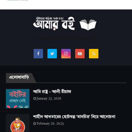
সবচেয়ে জনপ্রিয় অনলাইন বাংলা লাইব্রেরি।
এলোধাবাড়ি
আমি রাষ্ট্র - আলী রীয়াজ
January 23, 2026
শাহীন আখতারের ছোটগল্প ‘মানচিত্র’ নিয়ে আলোচনা
February 26, 2025