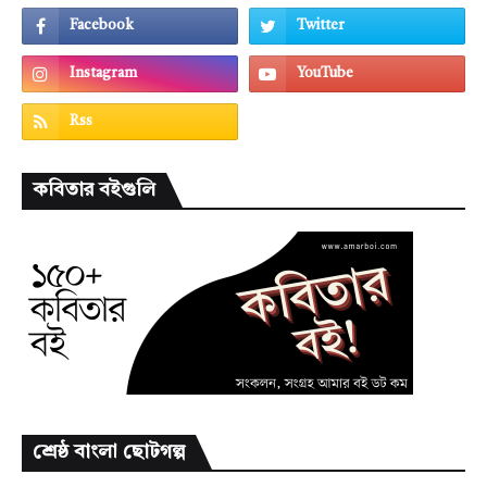
কবিতার বইগুলি
শ্রেষ্ঠ বাংলা ছোটগল্প