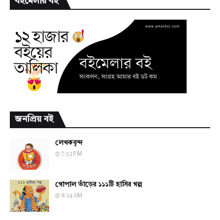
বইমেলার বই
জনপ্রিয় বই
লেখকবৃন্দ
7:53 PM
গোপাল ভাঁড়ের ১১১টি হাসির গল্প
8:24 AM