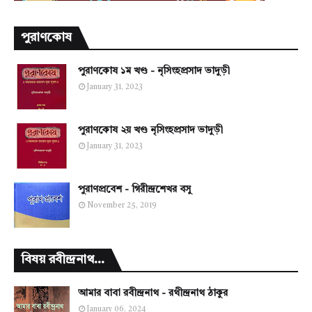
পুরাণকোষ
পুরাণকোষ ১ম খণ্ড - নৃসিংহপ্রসাদ ভাদুড়ী
January 31, 2023
পুরাণকোষ ২য় খণ্ড নৃসিংহপ্রসাদ ভাদুড়ী
January 31, 2023
পুরাণপ্রবেশ - গিরীন্দ্রশেখর বসু
November 25, 2019
বিষয় রবীন্দ্রনাথ...
আমার বাবা রবীন্দ্রনাথ - রথীন্দ্রনাথ ঠাকুর
January 06, 2024