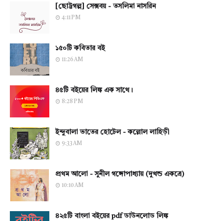
[ছোট্টগল্প] সেক্সবয় - তসলিমা নাসরিন
4:11 PM
১৫০টি কবিতার বই
11:26 AM
৪৫টি বইয়ের লিঙ্ক এক সাথে।
8:28 PM
ইন্দুবালা ভাতের হোটেল - কল্লোল লাহিড়ী
9:33 AM
প্রথম আলো - সুনীল গঙ্গোপাধ্যায় (দুখন্ড একত্রে)
10:10 AM
৪২৫টি বাংলা বইয়ের pdf ডাউনলোড লিঙ্ক