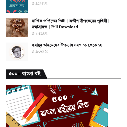
2:29 PM
নাস্তিক পণ্ডিতের ভিটা | অতীশ দীপংকরের পৃথিবী |
সন্মাত্রানন্দ | Full Download
8:43 AM
হুমায়ূন আহমেদের উপন্যাস সমগ্র ০১ থেকে ১৪
2:59 PM
৫০০+ বাংলা বই