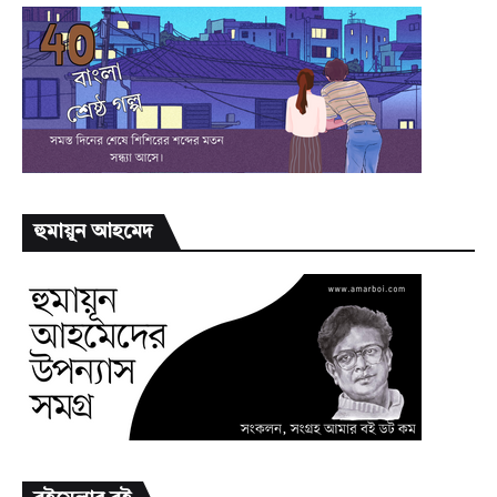
হুমায়ূন আহমেদ