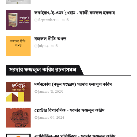
রুবাইয়াৎ-ই-ওমর খৈয়াম - কাজী নজরুল ইসলাম
September 10, 2018
নজরুল গীতি অখন্ড
July 04, 2018
সরদার ফজলুল করিম রচনাসমগ্র
দর্শনকোষ (নতুন সংস্করণ) সরদার ফজলুল করিম
January 31, 2025
প্লেটোর রিপাবলিক - সরদার ফজলুল করিম
January 09, 2024
এ্যারিস্টটল-এর পলিটিকস - সরদার ফজলুল করিম