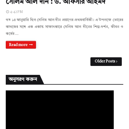
সেলিম আল দীন : ড. আফসার আহমদ
4:42 PM
গত ১৪ জানুয়ারি ছিল সেলিম আল দীন প্রয়াণের প্রথমবার্ষিকী। এ উপলক্ষে ভোরের
কাগজের সঙ্গে এক একান্ত সাক্ষাৎকারে সেলিম আল দীনের শিল্প-দর্শন, জীবন ও
কর্মের …
Read more
Older Posts
অনুসরণ করুন