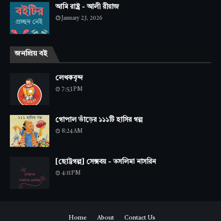
আমি রাষ্ট্র - আলী রীয়াজ
January 23, 2026
জনপ্রিয় বই
লেখকবৃন্দ
7:53 PM
গোপাল ভাঁড়ের ১১১টি হাসির গল্প
8:24 AM
[ছোট্টগল্প] সেক্সবয় - তসলিমা নাসরিন
4:11 PM
Home
About
Contact Us