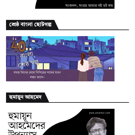
শ্রেষ্ঠ বাংলা ছোটগল্প
হুমায়ূন আহমেদ