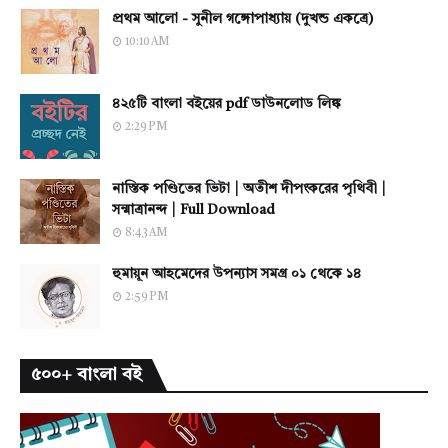
প্রথম আলো - সুনীল গঙ্গোপাধ্যায় (দুখন্ড একত্রে)
10:10 AM
৪২৫টি বাংলা বইয়ের pdf ডাউনলোড লিঙ্ক
2:29 PM
নাস্তিক পণ্ডিতের ভিটা | অতীশ দীপংকরের পৃথিবী |
সন্মাত্রানন্দ | Full Download
8:43 AM
হুমায়ূন আহমেদের উপন্যাস সমগ্র ০১ থেকে ১৪
2:59 PM
৫০০+ বাংলা বই