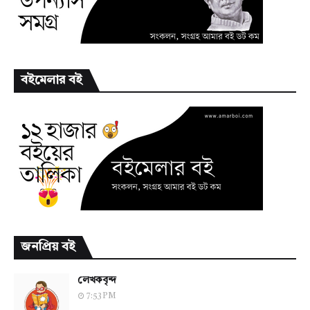
বইমেলার বই
জনপ্রিয় বই
লেখকবৃন্দ
7:53 PM