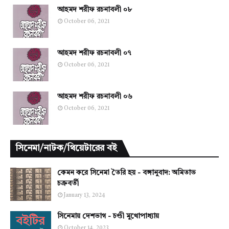
আহমদ শরীফ রচনাবলী ০৮
October 06, 2021
আহমদ শরীফ রচনাবলী ০৭
October 06, 2021
আহমদ শরীফ রচনাবলী ০৬
October 06, 2021
সিনেমা/নাটক/থিয়েটারের বই
কেমন করে সিনেমা তৈরি হয় - বঙ্গানুবাদ: অমিতাভ
চক্রবর্তী
January 13, 2024
সিনেমায় দেশভাগ - চণ্ডী মুখোপাধ্যায়
October 14, 2023