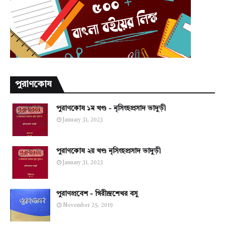
পুরাণকোষ
পুরাণকোষ ১ম খণ্ড - নৃসিংহপ্রসাদ ভাদুড়ী
January 31, 2023
পুরাণকোষ ২য় খণ্ড নৃসিংহপ্রসাদ ভাদুড়ী
January 31, 2023
পুরাণপ্রবেশ - গিরীন্দ্রশেখর বসু
November 25, 2019