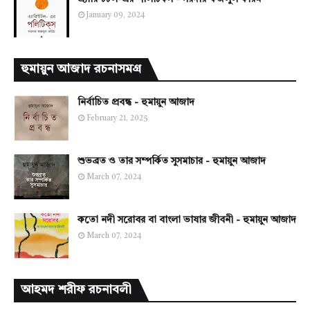
January 09, 2024
হুমায়ুন আজাদ রচনাসমগ্র
নির্বাচিত প্রবন্ধ - হুমায়ুন আজাদ
February 21, 2025
শুভব্রত ও তার সম্পর্কিত সুসমাচার - হুমায়ুন আজাদ
March 07, 2024
কতো নদী সরোবর বা বাংলা ভাষার জীবনী - হুমায়ুন আজাদ
March 07, 2024
আহমদ শরীফ রচনাবলী