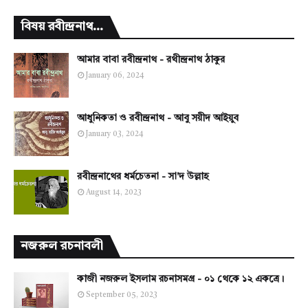
বিষয় রবীন্দ্রনাথ...
আমার বাবা রবীন্দ্রনাথ - রথীন্দ্রনাথ ঠাকুর
January 06, 2024
আধুনিকতা ও রবীন্দ্রনাথ - আবু সয়ীদ আইয়ুব
January 03, 2024
রবীন্দ্রনাথের ধর্মচেতনা - সা'দ উল্লাহ
August 14, 2023
নজরুল রচনাবলী
কাজী নজরুল ইসলাম রচনাসমগ্র - ০১ থেকে ১২ একত্রে।
September 05, 2023