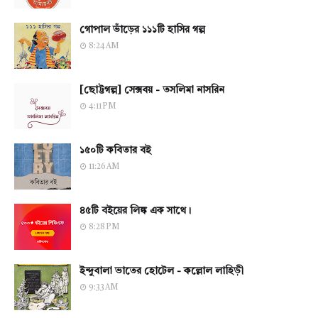
গোপাল ভাঁড়ের ১১১টি হাসির গল্প
8:24 AM
[ছোট্টগল্প] সেক্সবয় - তসলিমা নাসরিন
4:11 PM
১৫০টি কবিতার বই
11:26 AM
৪৫টি বইয়ের লিঙ্ক এক সাথে।
8:28 PM
ইন্দুবালা ভাতের হোটেল - কল্লোল লাহিড়ী
9:33 AM