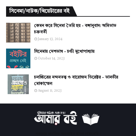
সিনেমা/নাটক/থিয়েটারের বই
কেমন করে সিনেমা তৈরি হয় - বঙ্গানুবাদ: অমিতাভ
চক্রবর্তী
January 13, 2024
সিনেমায় দেশভাগ - চণ্ডী মুখোপাধ্যায়
October 14, 2023
চলচ্চিত্রের নন্দনতত্ত্ব ও বারোজন ডিরেক্টর - তানভীর
মোকাম্মেল
August 11, 2023
সবচেয়ে জনপ্রিয় অনলাইন বাংলা লাইব্রেরি।