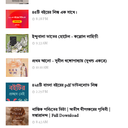
৪৫টি বইয়ের লিঙ্ক এক সাথে।
8:28 PM
ইন্দুবালা ভাতের হোটেল - কল্লোল লাহিড়ী
9:33 AM
প্রথম আলো - সুনীল গঙ্গোপাধ্যায় (দুখন্ড একত্রে)
10:10 AM
৪২৫টি বাংলা বইয়ের pdf ডাউনলোড লিঙ্ক
2:29 PM
নাস্তিক পণ্ডিতের ভিটা | অতীশ দীপংকরের পৃথিবী |
সন্মাত্রানন্দ | Full Download
8:43 AM