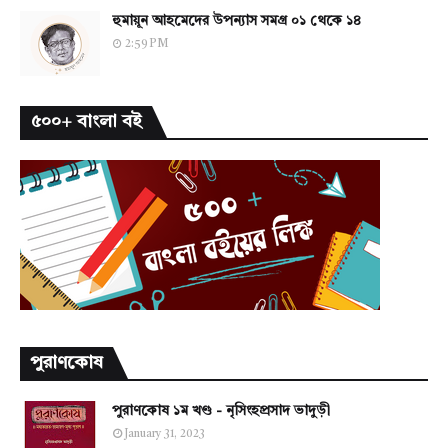
হুমায়ূন আহমেদের উপন্যাস সমগ্র ০১ থেকে ১৪
2:59 PM
৫০০+ বাংলা বই
পুরাণকোষ
পুরাণকোষ ১ম খণ্ড - নৃসিংহপ্রসাদ ভাদুড়ী
January 31, 2023