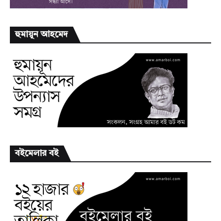
হুমায়ূন আহমেদ
বইমেলার বই