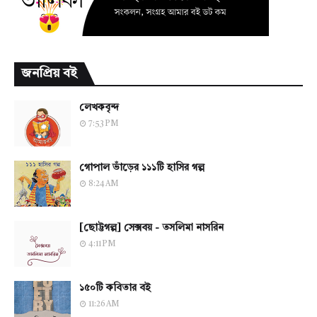
জনপ্রিয় বই
লেখকবৃন্দ
7:53 PM
গোপাল ভাঁড়ের ১১১টি হাসির গল্প
8:24 AM
[ছোট্টগল্প] সেক্সবয় - তসলিমা নাসরিন
4:11 PM
১৫০টি কবিতার বই
11:26 AM