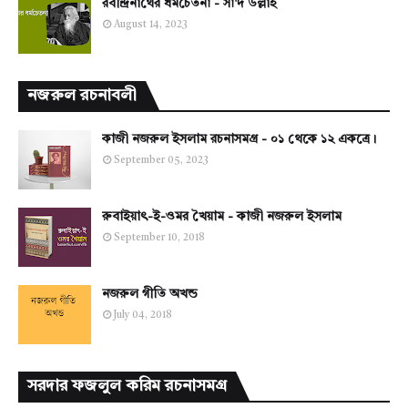
রবীন্দ্রনাথের ধর্মচেতনা - সা'দ উল্লাহ
August 14, 2023
নজরুল রচনাবলী
কাজী নজরুল ইসলাম রচনাসমগ্র - ০১ থেকে ১২ একত্রে।
September 05, 2023
রুবাইয়াৎ-ই-ওমর খৈয়াম - কাজী নজরুল ইসলাম
September 10, 2018
নজরুল গীতি অখন্ড
July 04, 2018
সরদার ফজলুল করিম রচনাসমগ্র