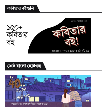
কবিতার বইগুলি
শ্রেষ্ঠ বাংলা ছোটগল্প