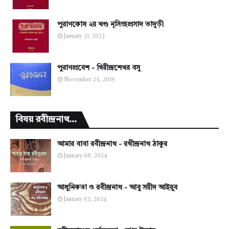
পুরাণকোষ ২য় খণ্ড নৃসিংহপ্রসাদ ভাদুড়ী
January 31, 2023
পুরাণপ্রবেশ - গিরীন্দ্রশেখর বসু
November 25, 2019
বিষয় রবীন্দ্রনাথ...
আমার বাবা রবীন্দ্রনাথ - রথীন্দ্রনাথ ঠাকুর
January 06, 2024
আধুনিকতা ও রবীন্দ্রনাথ - আবু সয়ীদ আইয়ুব
January 03, 2024