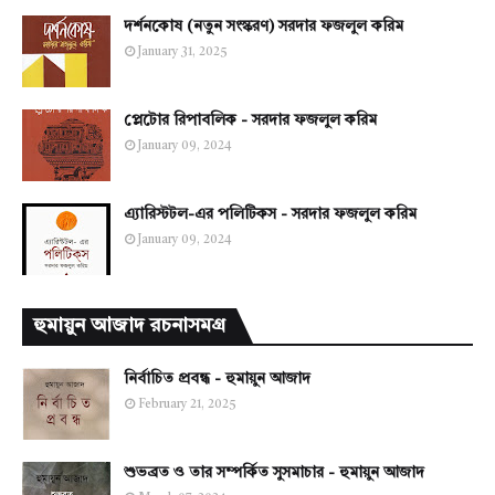
দর্শনকোষ (নতুন সংস্করণ) সরদার ফজলুল করিম
January 31, 2025
প্লেটোর রিপাবলিক - সরদার ফজলুল করিম
January 09, 2024
এ্যারিস্টটল-এর পলিটিকস - সরদার ফজলুল করিম
January 09, 2024
হুমায়ুন আজাদ রচনাসমগ্র
নির্বাচিত প্রবন্ধ - হুমায়ুন আজাদ
February 21, 2025
শুভব্রত ও তার সম্পর্কিত সুসমাচার - হুমায়ুন আজাদ