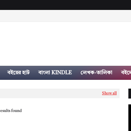
বইয়ের হাট
বাংলা KINDLE
লেখক-তালিকা
বইম
Show all
esults found