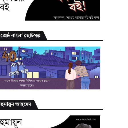
শ্রেষ্ঠ বাংলা ছোটগল্প
হুমায়ূন আহমেদ