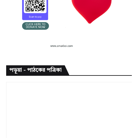
পড়ুয়া - পাঠকের পত্রিকা