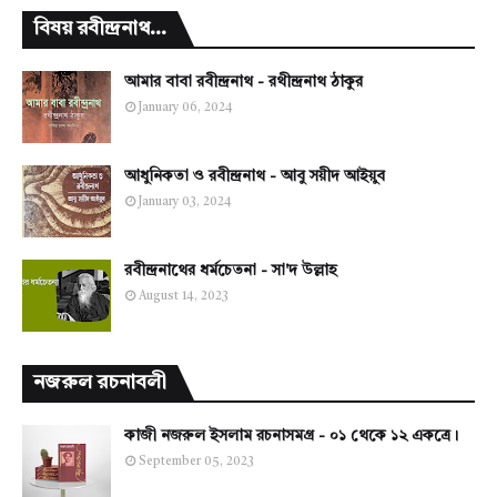
বিষয় রবীন্দ্রনাথ...
আমার বাবা রবীন্দ্রনাথ - রথীন্দ্রনাথ ঠাকুর
January 06, 2024
আধুনিকতা ও রবীন্দ্রনাথ - আবু সয়ীদ আইয়ুব
January 03, 2024
রবীন্দ্রনাথের ধর্মচেতনা - সা'দ উল্লাহ
August 14, 2023
নজরুল রচনাবলী
কাজী নজরুল ইসলাম রচনাসমগ্র - ০১ থেকে ১২ একত্রে।
September 05, 2023