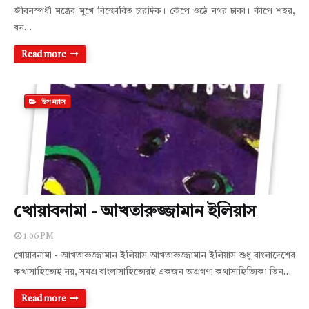
জীবনস্পর্ধী মন্ত্রের মুখে বিস্ফোরিত চারদিক। কেঁপে ওঠে নগর ঢাকা। কাঁপে শহর,
বন…
Read more
উপন্যাস
খোয়াবনামা - আখতারুজ্জামান ইলিয়াস
1:06 PM
খোয়াবনামা - আখতারুজ্জামান ইলিয়াস আখতারুজ্জামান ইলিয়াস শুধু বাংলাদেশের
কথাসাহিত্যেই নয়, সমগ্র বাংলাসাহিত্যেরই একজন অগ্রগণ্য কথাসাহিত্যিক৷ তিন…
Read more