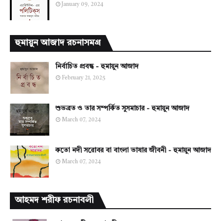
January 09, 2024
হুমায়ুন আজাদ রচনাসমগ্র
নির্বাচিত প্রবন্ধ - হুমায়ুন আজাদ
February 21, 2025
শুভব্রত ও তার সম্পর্কিত সুসমাচার - হুমায়ুন আজাদ
March 07, 2024
কতো নদী সরোবর বা বাংলা ভাষার জীবনী - হুমায়ুন আজাদ
March 07, 2024
আহমদ শরীফ রচনাবলী