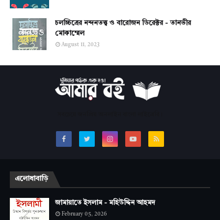
চলচ্চিত্রের নন্দনতত্ত্ব ও বারোজন ডিরেক্টর - তানভীর
মোকাম্মেল
August 11, 2023
সবচেয়ে জনপ্রিয় অনলাইন বাংলা লাইব্রেরি।
এলোধাবাড়ি
জামায়াতে ইসলাম - মহিউদ্দিন আহমদ
February 05, 2026