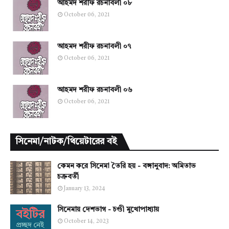
আহমদ শরীফ রচনাবলী ০৮
October 06, 2021
আহমদ শরীফ রচনাবলী ০৭
October 06, 2021
আহমদ শরীফ রচনাবলী ০৬
October 06, 2021
সিনেমা/নাটক/থিয়েটারের বই
কেমন করে সিনেমা তৈরি হয় - বঙ্গানুবাদ: অমিতাভ
চক্রবর্তী
January 13, 2024
সিনেমায় দেশভাগ - চণ্ডী মুখোপাধ্যায়
October 14, 2023