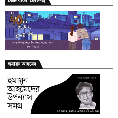
শ্রেষ্ঠ বাংলা ছোটগল্প
হুমায়ূন আহমেদ