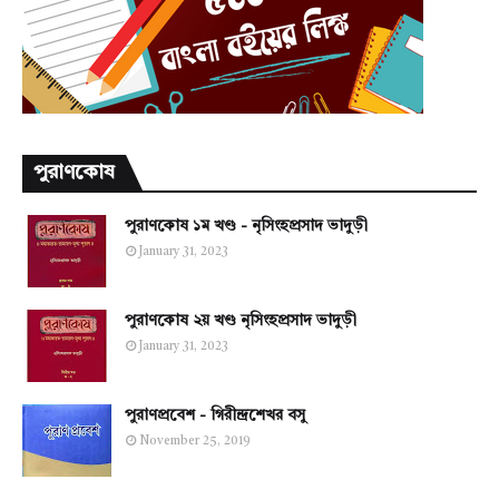
পুরাণকোষ
পুরাণকোষ ১ম খণ্ড - নৃসিংহপ্রসাদ ভাদুড়ী
January 31, 2023
পুরাণকোষ ২য় খণ্ড নৃসিংহপ্রসাদ ভাদুড়ী
January 31, 2023
পুরাণপ্রবেশ - গিরীন্দ্রশেখর বসু
November 25, 2019