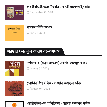
রুবাইয়াৎ-ই-ওমর খৈয়াম - কাজী নজরুল ইসলাম
September 10, 2018
নজরুল গীতি অখন্ড
July 04, 2018
সরদার ফজলুল করিম রচনাসমগ্র
দর্শনকোষ (নতুন সংস্করণ) সরদার ফজলুল করিম
January 31, 2025
প্লেটোর রিপাবলিক - সরদার ফজলুল করিম
January 09, 2024
এ্যারিস্টটল-এর পলিটিকস - সরদার ফজলুল করিম