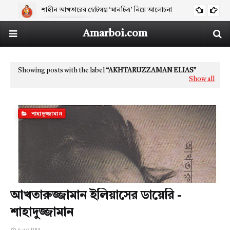
শাহীন আখতারের ছোটগল্প ‘মানচিত্র’ নিয়ে আলোচনা
ARTICLES
Amarboi.com
Showing posts with the label
AKHTARUZZAMAN ELIAS
Show all
শাহাদুজ্জামান
আখতারুজ্জামান ইলিয়াসের ডায়েরি -
শাহাদুজ্জামান