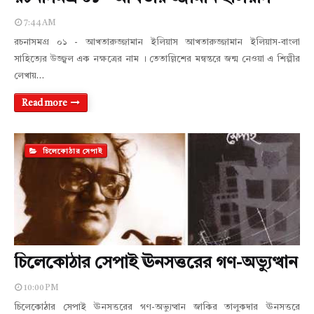
7:44 AM
রচনাসমগ্র ০১ - আখতারুজ্জামান ইলিয়াস আখতারুজ্জামান ইলিয়াস-বাংলা
সাহিত্যের উজ্জ্বল এক নক্ষত্রের নাম । তেতাল্লিশের মন্বন্তরে জন্ম নেওয়া এ শিল্পীর
লেখায়…
Read more
চিলেকোঠার সেপাই
চিলেকোঠার সেপাই ঊনসত্তরের গণ-অভ্যুত্থান
10:00 PM
চিলেকোঠার সেপাই ঊনসত্তরের গণ-অভ্যুত্থান জাকির তালুকদার ঊনসত্তরে