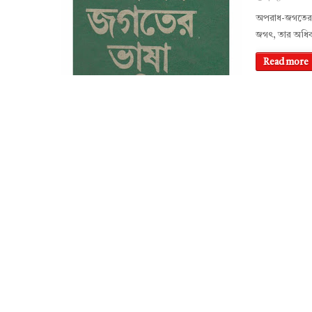
অপরাধ-জগতের ভ
জগৎ, তার অধিবা
Read more