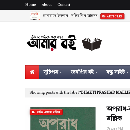
Home
About
Contact
জামায়াতে ইসলাম - মহিউদ্দিন আহমদ
ARTICLES
সূচিপত্র
জনপ্রিয় বই
বন্ধু সাইট
Showing posts with the label
BHAKTI PRASHAD MALLI
অপরাধ-জ
ভক্তি প্রসাদ মল্লিক
মল্লিক
4:13 PM