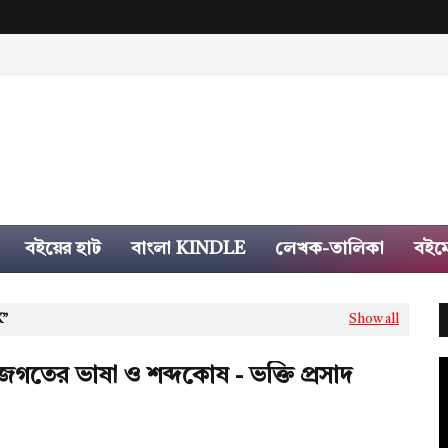
বইয়ের হাট
বাংলা KINDLE
লেখক-তালিকা
বইম
K
Show all
গতের ভাষা ও শব্দকোষ - ভক্তি প্রসাদ