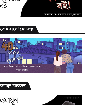
শ্রেষ্ঠ বাংলা ছোটগল্প
হুমায়ূন আহমেদ