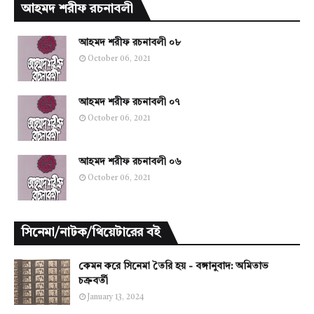
আহমদ শরীফ রচনাবলী
আহমদ শরীফ রচনাবলী ০৮
October 06, 2021
আহমদ শরীফ রচনাবলী ০৭
October 06, 2021
আহমদ শরীফ রচনাবলী ০৬
October 06, 2021
সিনেমা/নাটক/থিয়েটারের বই
কেমন করে সিনেমা তৈরি হয় - বঙ্গানুবাদ: অমিতাভ
চক্রবর্তী
January 13, 2024