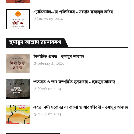
এ্যারিস্টটল-এর পলিটিকস - সরদার ফজলুল করিম
January 09, 2024
হুমায়ুন আজাদ রচনাসমগ্র
নির্বাচিত প্রবন্ধ - হুমায়ুন আজাদ
February 21, 2025
শুভব্রত ও তার সম্পর্কিত সুসমাচার - হুমায়ুন আজাদ
March 07, 2024
কতো নদী সরোবর বা বাংলা ভাষার জীবনী - হুমায়ুন আজাদ
March 07, 2024