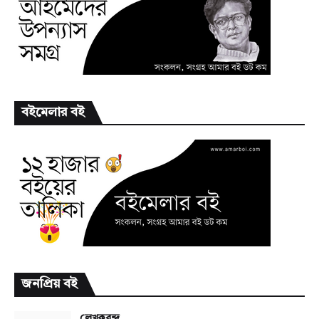
বইমেলার বই
জনপ্রিয় বই
লেখকবৃন্দ