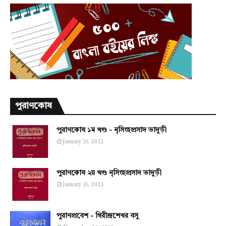
পুরাণকোষ
পুরাণকোষ ১ম খণ্ড - নৃসিংহপ্রসাদ ভাদুড়ী
January 31, 2023
পুরাণকোষ ২য় খণ্ড নৃসিংহপ্রসাদ ভাদুড়ী
January 31, 2023
পুরাণপ্রবেশ - গিরীন্দ্রশেখর বসু