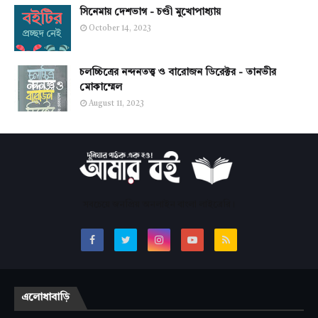
সিনেমায় দেশভাগ - চণ্ডী মুখোপাধ্যায়
October 14, 2023
চলচ্চিত্রের নন্দনতত্ত্ব ও বারোজন ডিরেক্টর - তানভীর
মোকাম্মেল
August 11, 2023
সবচেয়ে জনপ্রিয় অনলাইন বাংলা লাইব্রেরি।
এলোধাবাড়ি