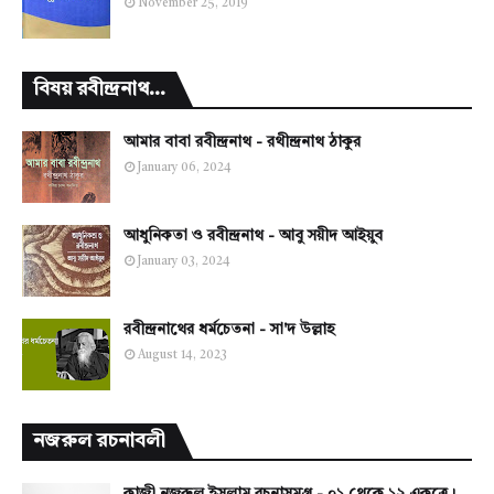
November 25, 2019
বিষয় রবীন্দ্রনাথ...
আমার বাবা রবীন্দ্রনাথ - রথীন্দ্রনাথ ঠাকুর
January 06, 2024
আধুনিকতা ও রবীন্দ্রনাথ - আবু সয়ীদ আইয়ুব
January 03, 2024
রবীন্দ্রনাথের ধর্মচেতনা - সা'দ উল্লাহ
August 14, 2023
নজরুল রচনাবলী