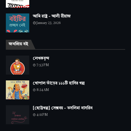
আমি রাষ্ট্র - আলী রীয়াজ
January 23, 2026
জনপ্রিয় বই
লেখকবৃন্দ
7:53 PM
গোপাল ভাঁড়ের ১১১টি হাসির গল্প
8:24 AM
[ছোট্টগল্প] সেক্সবয় - তসলিমা নাসরিন
4:11 PM