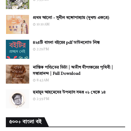
প্রথম আলো - সুনীল গঙ্গোপাধ্যায় (দুখন্ড একত্রে)
10:10 AM
৪২৫টি বাংলা বইয়ের pdf ডাউনলোড লিঙ্ক
2:29 PM
নাস্তিক পণ্ডিতের ভিটা | অতীশ দীপংকরের পৃথিবী |
সন্মাত্রানন্দ | Full Download
8:43 AM
হুমায়ূন আহমেদের উপন্যাস সমগ্র ০১ থেকে ১৪
2:59 PM
৫০০+ বাংলা বই