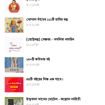
7:53 PM
গোপাল ভাঁড়ের ১১১টি হাসির গল্প
8:24 AM
[ছোট্টগল্প] সেক্সবয় - তসলিমা নাসরিন
4:11 PM
১৫০টি কবিতার বই
11:26 AM
৪৫টি বইয়ের লিঙ্ক এক সাথে।
8:28 PM
ইন্দুবালা ভাতের হোটেল - কল্লোল লাহিড়ী
9:33 AM