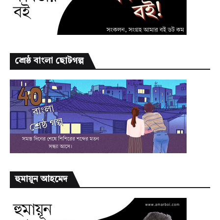
শ্রেষ্ঠ বাংলা ছোটগল্প
হুমায়ূন আহমেদ