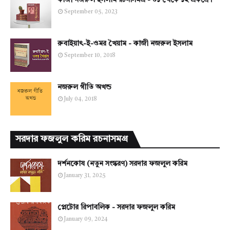
কাজী নজরুল ইসলাম রচনাসমগ্র - ০১ থেকে ১২ একত্রে।
September 05, 2023
রুবাইয়াৎ-ই-ওমর খৈয়াম - কাজী নজরুল ইসলাম
September 10, 2018
নজরুল গীতি অখন্ড
July 04, 2018
সরদার ফজলুল করিম রচনাসমগ্র
দর্শনকোষ (নতুন সংস্করণ) সরদার ফজলুল করিম
January 31, 2025
প্লেটোর রিপাবলিক - সরদার ফজলুল করিম
January 09, 2024