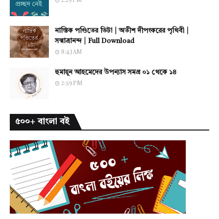
2:29 PM
নাস্তিক পণ্ডিতের ভিটা | অতীশ দীপংকরের পৃথিবী |
সন্মাত্রানন্দ | Full Download
8:43 AM
হুমায়ূন আহমেদের উপন্যাস সমগ্র ০১ থেকে ১৪
2:59 PM
৫০০+ বাংলা বই