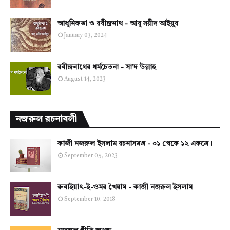
আধুনিকতা ও রবীন্দ্রনাথ - আবু সয়ীদ আইয়ুব
January 03, 2024
রবীন্দ্রনাথের ধর্মচেতনা - সা'দ উল্লাহ
August 14, 2023
নজরুল রচনাবলী
কাজী নজরুল ইসলাম রচনাসমগ্র - ০১ থেকে ১২ একত্রে।
September 05, 2023
রুবাইয়াৎ-ই-ওমর খৈয়াম - কাজী নজরুল ইসলাম
September 10, 2018