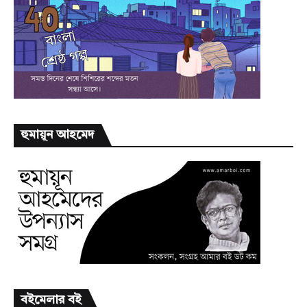
হুমায়ূন আহমেদ
বইমেলার বই