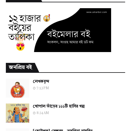
জনপ্রিয় বই
লেখকবৃন্দ
7:53 PM
গোপাল ভাঁড়ের ১১১টি হাসির গল্প
8:24 AM