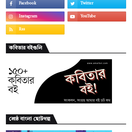
কবিতার বইগুলি
শ্রেষ্ঠ বাংলা ছোটগল্প