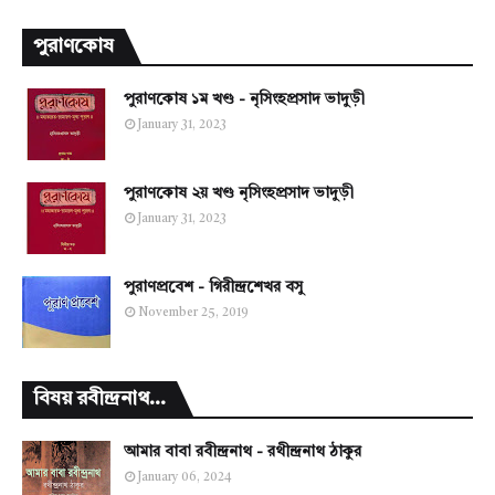
পুরাণকোষ
পুরাণকোষ ১ম খণ্ড - নৃসিংহপ্রসাদ ভাদুড়ী
January 31, 2023
পুরাণকোষ ২য় খণ্ড নৃসিংহপ্রসাদ ভাদুড়ী
January 31, 2023
পুরাণপ্রবেশ - গিরীন্দ্রশেখর বসু
November 25, 2019
বিষয় রবীন্দ্রনাথ...
আমার বাবা রবীন্দ্রনাথ - রথীন্দ্রনাথ ঠাকুর
January 06, 2024