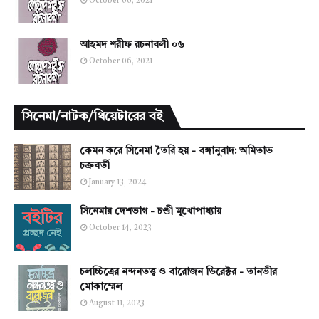
October 06, 2021
আহমদ শরীফ রচনাবলী ০৬
October 06, 2021
সিনেমা/নাটক/থিয়েটারের বই
কেমন করে সিনেমা তৈরি হয় - বঙ্গানুবাদ: অমিতাভ
চক্রবর্তী
January 13, 2024
সিনেমায় দেশভাগ - চণ্ডী মুখোপাধ্যায়
October 14, 2023
চলচ্চিত্রের নন্দনতত্ত্ব ও বারোজন ডিরেক্টর - তানভীর
মোকাম্মেল
August 11, 2023