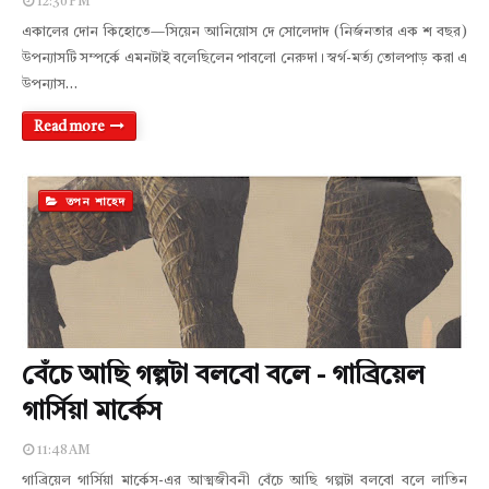
12:30 PM
একালের দোন কিহোতে—সিয়েন আনিয়োস দে সোলেদাদ (নির্জনতার এক শ বছর)
উপন্যাসটি সম্পর্কে এমনটাই বলেছিলেন পাবলো নেরুদা। স্বর্গ-মর্ত্য তোলপাড় করা এ
উপন্যাস…
Read more
তপন শাহেদ
বেঁচে আছি গল্পটা বলবো বলে - গাব্রিয়েল
গার্সিয়া মার্কেস
11:48 AM
গাব্রিয়েল গার্সিয়া মার্কেস-এর আত্মজীবনী বেঁচে আছি গল্পটা বলবো বলে লাতিন