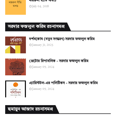
নজরুল গীতি অখন্ড
July 04, 2018
সরদার ফজলুল করিম রচনাসমগ্র
দর্শনকোষ (নতুন সংস্করণ) সরদার ফজলুল করিম
January 31, 2025
প্লেটোর রিপাবলিক - সরদার ফজলুল করিম
January 09, 2024
এ্যারিস্টটল-এর পলিটিকস - সরদার ফজলুল করিম
January 09, 2024
হুমায়ুন আজাদ রচনাসমগ্র