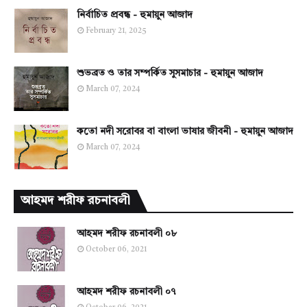
নির্বাচিত প্রবন্ধ - হুমায়ুন আজাদ
February 21, 2025
শুভব্রত ও তার সম্পর্কিত সুসমাচার - হুমায়ুন আজাদ
March 07, 2024
কতো নদী সরোবর বা বাংলা ভাষার জীবনী - হুমায়ুন আজাদ
March 07, 2024
আহমদ শরীফ রচনাবলী
আহমদ শরীফ রচনাবলী ০৮
October 06, 2021
আহমদ শরীফ রচনাবলী ০৭