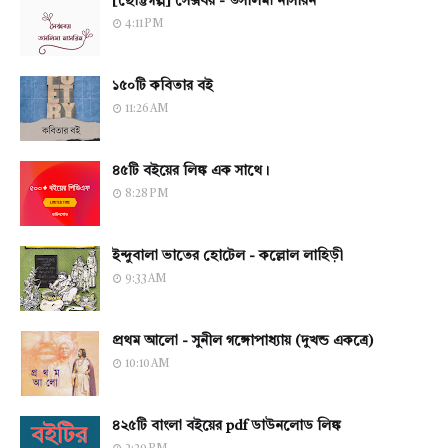
[ছোট্টগল্প] সেক্সবয় - তসলিমা নাসরিন
4:11 PM
১৫০টি কবিতার বই
11:26 AM
৪৫টি বইয়ের লিঙ্ক এক সাথে।
8:28 PM
ইন্দুবালা ভাতের হোটেল - কল্লোল লাহিড়ী
9:33 AM
প্রথম আলো - সুনীল গঙ্গোপাধ্যায় (দুখন্ড একত্রে)
10:10 AM
৪২৫টি বাংলা বইয়ের pdf ডাউনলোড লিঙ্ক