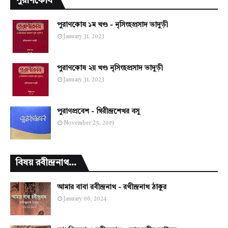
পুরাণকোষ
পুরাণকোষ ১ম খণ্ড - নৃসিংহপ্রসাদ ভাদুড়ী
January 31, 2023
পুরাণকোষ ২য় খণ্ড নৃসিংহপ্রসাদ ভাদুড়ী
January 31, 2023
পুরাণপ্রবেশ - গিরীন্দ্রশেখর বসু
November 25, 2019
বিষয় রবীন্দ্রনাথ...
আমার বাবা রবীন্দ্রনাথ - রথীন্দ্রনাথ ঠাকুর
January 06, 2024