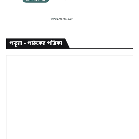
পড়ুয়া - পাঠকের পত্রিকা