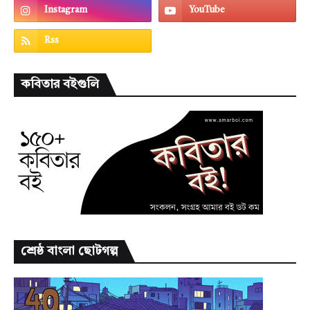
কবিতার বইগুলি
শ্রেষ্ঠ বাংলা ছোটগল্প