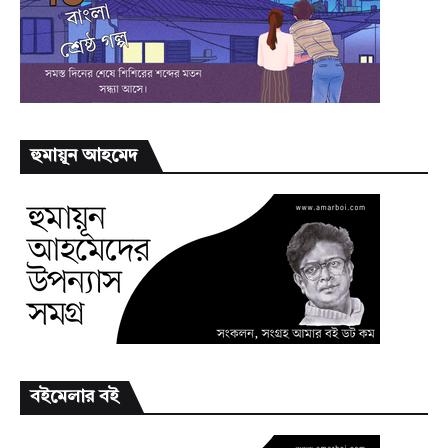
হুমায়ূন আহমেদ
বইমেলার বই