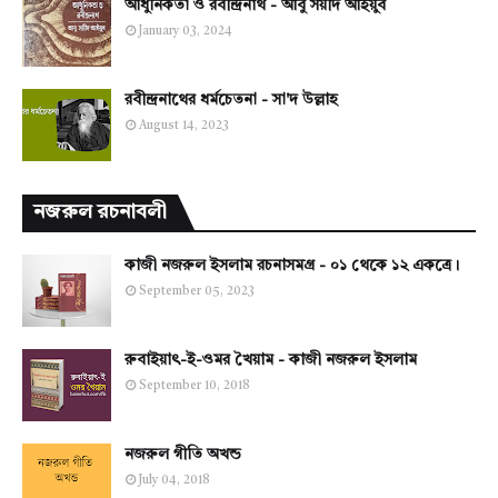
আধুনিকতা ও রবীন্দ্রনাথ - আবু সয়ীদ আইয়ুব
January 03, 2024
রবীন্দ্রনাথের ধর্মচেতনা - সা'দ উল্লাহ
August 14, 2023
নজরুল রচনাবলী
কাজী নজরুল ইসলাম রচনাসমগ্র - ০১ থেকে ১২ একত্রে।
September 05, 2023
রুবাইয়াৎ-ই-ওমর খৈয়াম - কাজী নজরুল ইসলাম
September 10, 2018
নজরুল গীতি অখন্ড
July 04, 2018