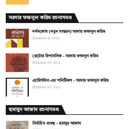
সরদার ফজলুল করিম রচনাসমগ্র
দর্শনকোষ (নতুন সংস্করণ) সরদার ফজলুল করিম
January 31, 2025
প্লেটোর রিপাবলিক - সরদার ফজলুল করিম
January 09, 2024
এ্যারিস্টটল-এর পলিটিকস - সরদার ফজলুল করিম
January 09, 2024
হুমায়ুন আজাদ রচনাসমগ্র
নির্বাচিত প্রবন্ধ - হুমায়ুন আজাদ