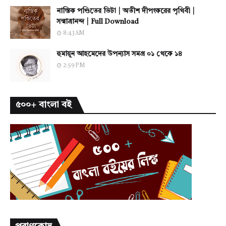
নাস্তিক পণ্ডিতের ভিটা | অতীশ দীপংকরের পৃথিবী |
সন্মাত্রানন্দ | Full Download
8:43 AM
হুমায়ূন আহমেদের উপন্যাস সমগ্র ০১ থেকে ১৪
2:59 PM
৫০০+ বাংলা বই