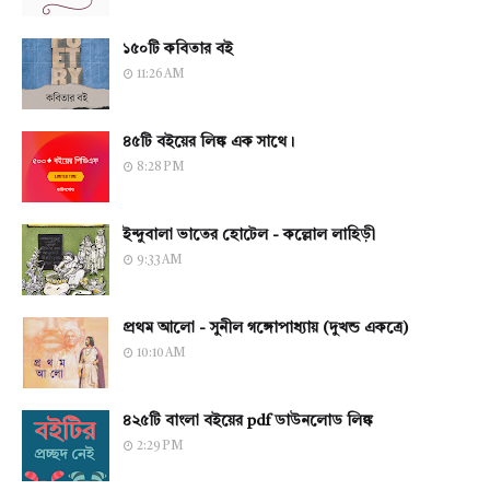
১৫০টি কবিতার বই
11:26 AM
৪৫টি বইয়ের লিঙ্ক এক সাথে।
8:28 PM
ইন্দুবালা ভাতের হোটেল - কল্লোল লাহিড়ী
9:33 AM
প্রথম আলো - সুনীল গঙ্গোপাধ্যায় (দুখন্ড একত্রে)
10:10 AM
৪২৫টি বাংলা বইয়ের pdf ডাউনলোড লিঙ্ক
2:29 PM