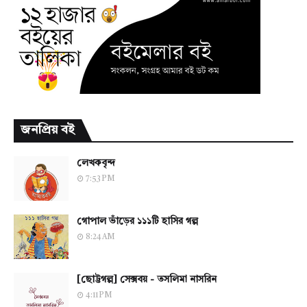
জনপ্রিয় বই
লেখকবৃন্দ
7:53 PM
গোপাল ভাঁড়ের ১১১টি হাসির গল্প
8:24 AM
[ছোট্টগল্প] সেক্সবয় - তসলিমা নাসরিন
4:11 PM