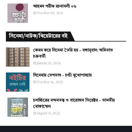
আহমদ শরীফ রচনাবলী ০৬
October 06, 2021
সিনেমা/নাটক/থিয়েটারের বই
কেমন করে সিনেমা তৈরি হয় - বঙ্গানুবাদ: অমিতাভ
চক্রবর্তী
January 13, 2024
সিনেমায় দেশভাগ - চণ্ডী মুখোপাধ্যায়
October 14, 2023
চলচ্চিত্রের নন্দনতত্ত্ব ও বারোজন ডিরেক্টর - তানভীর
মোকাম্মেল
August 11, 2023