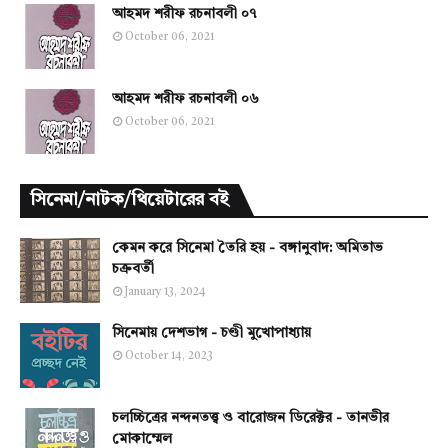
আহমদ শরীফ রচনাবলী ০৭
October 06, 2021
আহমদ শরীফ রচনাবলী ০৬
October 06, 2021
সিনেমা/নাটক/থিয়েটারের বই
কেমন করে সিনেমা তৈরি হয় - বঙ্গানুবাদ: অমিতাভ
চক্রবর্তী
January 13, 2024
সিনেমায় দেশভাগ - চণ্ডী মুখোপাধ্যায়
October 14, 2023
চলচ্চিত্রের নন্দনতত্ত্ব ও বারোজন ডিরেক্টর - তানভীর
মোকাম্মেল