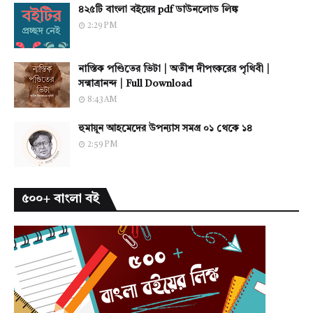
৪২৫টি বাংলা বইয়ের pdf ডাউনলোড লিঙ্ক
2:29 PM
নাস্তিক পণ্ডিতের ভিটা | অতীশ দীপংকরের পৃথিবী |
সন্মাত্রানন্দ | Full Download
8:43 AM
হুমায়ূন আহমেদের উপন্যাস সমগ্র ০১ থেকে ১৪
2:59 PM
৫০০+ বাংলা বই