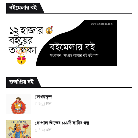
বইমেলার বই
জনপ্রিয় বই
লেখকবৃন্দ
7:53 PM
গোপাল ভাঁড়ের ১১১টি হাসির গল্প
8:24 AM