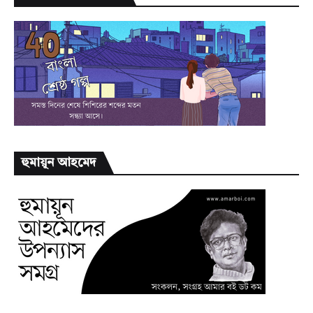
হুমায়ূন আহমেদ