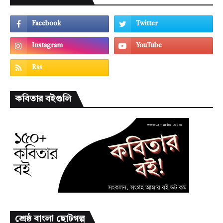
কবিতার বইগুলি
শ্রেষ্ঠ বাংলা ছোটগল্প