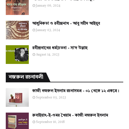
January 06, 2024
আধুনিকতা ও রবীন্দ্রনাথ - আবু সয়ীদ আইয়ুব
January 03, 2024
রবীন্দ্রনাথের ধর্মচেতনা - সা'দ উল্লাহ
August 14, 2023
নজরুল রচনাবলী
কাজী নজরুল ইসলাম রচনাসমগ্র - ০১ থেকে ১২ একত্রে।
September 05, 2023
রুবাইয়াৎ-ই-ওমর খৈয়াম - কাজী নজরুল ইসলাম
September 10, 2018