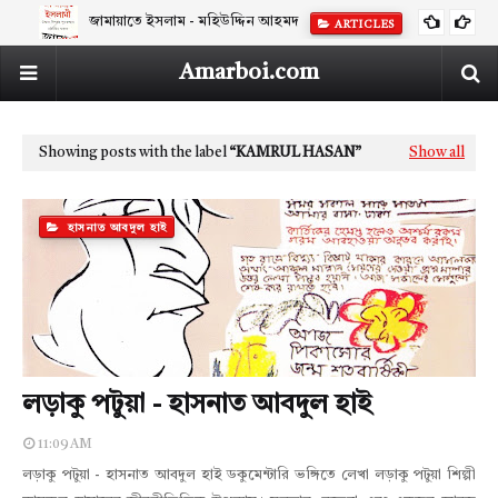
জামায়াতে ইসলাম - মহিউদ্দিন আহমদ
ARTICLES
Amarboi.com
Showing posts with the label
KAMRUL HASAN
Show all
হাসনাত আবদুল হাই
লড়াকু পটুয়া - হাসনাত আবদুল হাই
11:09 AM
লড়াকু পটুয়া - হাসনাত আবদুল হাই ডকুমেন্টারি ভঙ্গিতে লেখা লড়াকু পটুয়া শিল্পী