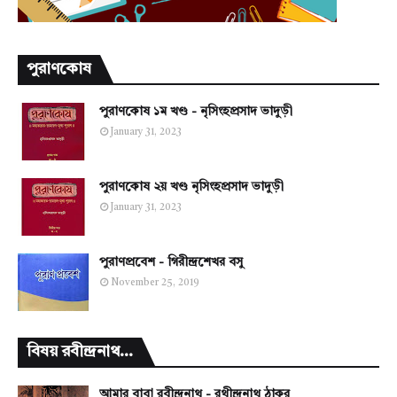
পুরাণকোষ
পুরাণকোষ ১ম খণ্ড - নৃসিংহপ্রসাদ ভাদুড়ী
January 31, 2023
পুরাণকোষ ২য় খণ্ড নৃসিংহপ্রসাদ ভাদুড়ী
January 31, 2023
পুরাণপ্রবেশ - গিরীন্দ্রশেখর বসু
November 25, 2019
বিষয় রবীন্দ্রনাথ...
আমার বাবা রবীন্দ্রনাথ - রথীন্দ্রনাথ ঠাকুর