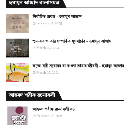
হুমায়ুন আজাদ রচনাসমগ্র
নির্বাচিত প্রবন্ধ - হুমায়ুন আজাদ
February 21, 2025
শুভব্রত ও তার সম্পর্কিত সুসমাচার - হুমায়ুন আজাদ
March 07, 2024
কতো নদী সরোবর বা বাংলা ভাষার জীবনী - হুমায়ুন আজাদ
March 07, 2024
আহমদ শরীফ রচনাবলী
আহমদ শরীফ রচনাবলী ০৮
October 06, 2021