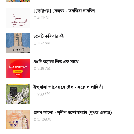
[ছোট্টগল্প] সেক্সবয় - তসলিমা নাসরিন
4:11 PM
১৫০টি কবিতার বই
11:26 AM
৪৫টি বইয়ের লিঙ্ক এক সাথে।
8:28 PM
ইন্দুবালা ভাতের হোটেল - কল্লোল লাহিড়ী
9:33 AM
প্রথম আলো - সুনীল গঙ্গোপাধ্যায় (দুখন্ড একত্রে)
10:10 AM