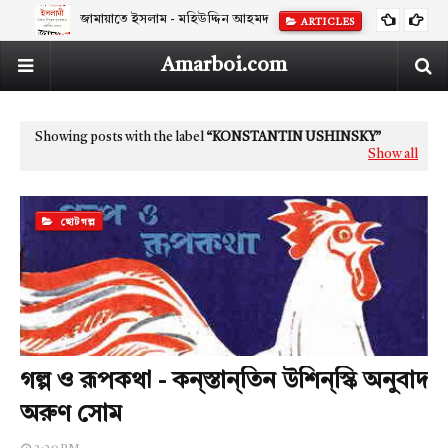
জামায়াতে ইসলাম - মহিউদ্দিন আহমদ
ARTICLES
Amarboi.com
Showing posts with the label
KONSTANTIN USHINSKY
Show all
ছোটগল্প
গল্প ও রূপকথা - কন্‌স্তান্‌তিন উশিন্‌স্কি অনুবাদ
অরুণ সোম