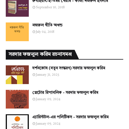
রুবাইয়াৎ-ই-ওমর খৈয়াম - কাজী নজরুল ইসলাম
September 10, 2018
নজরুল গীতি অখন্ড
July 04, 2018
সরদার ফজলুল করিম রচনাসমগ্র
দর্শনকোষ (নতুন সংস্করণ) সরদার ফজলুল করিম
January 31, 2025
প্লেটোর রিপাবলিক - সরদার ফজলুল করিম
January 09, 2024
এ্যারিস্টটল-এর পলিটিকস - সরদার ফজলুল করিম
January 09, 2024