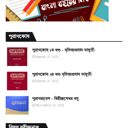
পুরাণকোষ
পুরাণকোষ ১ম খণ্ড - নৃসিংহপ্রসাদ ভাদুড়ী
January 31, 2023
পুরাণকোষ ২য় খণ্ড নৃসিংহপ্রসাদ ভাদুড়ী
January 31, 2023
পুরাণপ্রবেশ - গিরীন্দ্রশেখর বসু
November 25, 2019
বিষয় রবীন্দ্রনাথ...