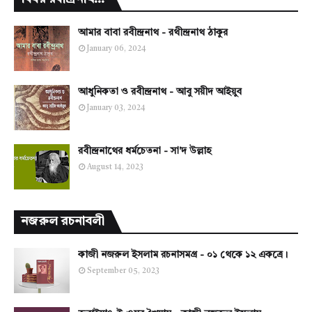
আমার বাবা রবীন্দ্রনাথ - রথীন্দ্রনাথ ঠাকুর
January 06, 2024
আধুনিকতা ও রবীন্দ্রনাথ - আবু সয়ীদ আইয়ুব
January 03, 2024
রবীন্দ্রনাথের ধর্মচেতনা - সা'দ উল্লাহ
August 14, 2023
নজরুল রচনাবলী
কাজী নজরুল ইসলাম রচনাসমগ্র - ০১ থেকে ১২ একত্রে।
September 05, 2023