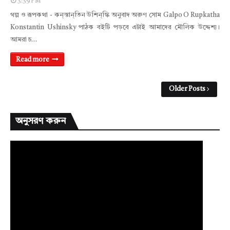
3:39 PM
গল্প ও রূপকথা - কন্‌স্তান্‌তিন উশিন্‌স্কি অনুবাদ অরুণ সোম Galpo O Rupkatha
Konstantin Ushinsky পাঠক বইটি পড়বে এটাই আমাদের মৌলিক উদ্দেশ্য।
আমরা চ…
Read more
Older Posts
অনুসরণ করুন