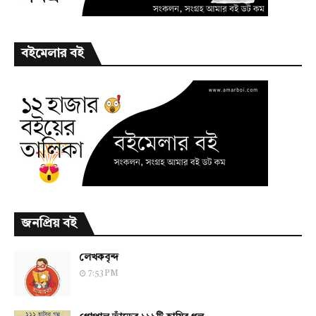
বইমেলার বই
জনপ্রিয় বই
লেখকবৃন্দ
7:53 PM