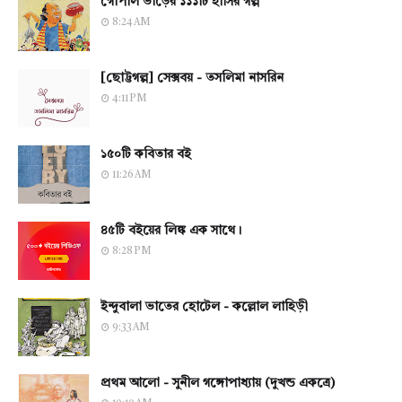
গোপাল ভাঁড়ের ১১১টি হাসির গল্প
8:24 AM
[ছোট্টগল্প] সেক্সবয় - তসলিমা নাসরিন
4:11 PM
১৫০টি কবিতার বই
11:26 AM
৪৫টি বইয়ের লিঙ্ক এক সাথে।
8:28 PM
ইন্দুবালা ভাতের হোটেল - কল্লোল লাহিড়ী
9:33 AM
প্রথম আলো - সুনীল গঙ্গোপাধ্যায় (দুখন্ড একত্রে)