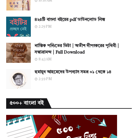
10:10 AM
৪২৫টি বাংলা বইয়ের pdf ডাউনলোড লিঙ্ক
2:29 PM
নাস্তিক পণ্ডিতের ভিটা | অতীশ দীপংকরের পৃথিবী |
সন্মাত্রানন্দ | Full Download
8:43 AM
হুমায়ূন আহমেদের উপন্যাস সমগ্র ০১ থেকে ১৪
2:59 PM
৫০০+ বাংলা বই