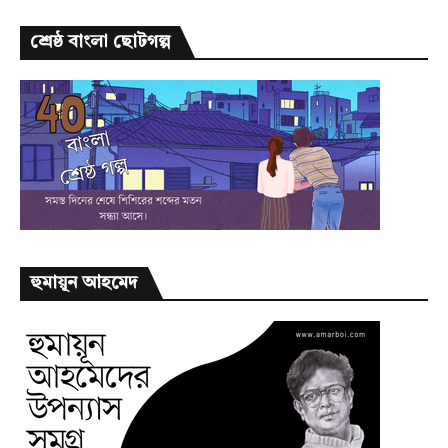
শ্রেষ্ঠ বাংলা ছোটগল্প
হুমায়ূন আহমেদ