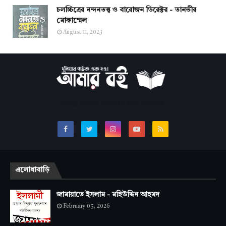
চলচ্চিত্রের নন্দনতত্ত্ব ও বারোজন ডিরেক্টর - তানভীর
মোকাম্মেল
August 11, 2023
সবচেয়ে জনপ্রিয় অনলাইন বাংলা লাইব্রেরি।
এলোধাবাড়ি
জামায়াতে ইসলাম - মহিউদ্দিন আহমদ
February 05, 2026