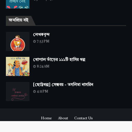
জনপ্রিয় বই
লেখকবৃন্দ
7:53 PM
গোপাল ভাঁড়ের ১১১টি হাসির গল্প
8:24 AM
[ছোট্টগল্প] সেক্সবয় - তসলিমা নাসরিন
4:11 PM
Home
About
Contact Us
Copyright ©
2026
Amarboi.com