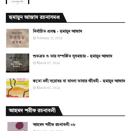
হুমায়ুন আজাদ রচনাসমগ্র
নির্বাচিত প্রবন্ধ - হুমায়ুন আজাদ
February 21, 2025
শুভব্রত ও তার সম্পর্কিত সুসমাচার - হুমায়ুন আজাদ
March 07, 2024
কতো নদী সরোবর বা বাংলা ভাষার জীবনী - হুমায়ুন আজাদ
March 07, 2024
আহমদ শরীফ রচনাবলী
আহমদ শরীফ রচনাবলী ০৮