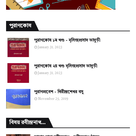
পুরাণকোষ
পুরাণকোষ ১ম খণ্ড - নৃসিংহপ্রসাদ ভাদুড়ী
January 31, 2023
পুরাণকোষ ২য় খণ্ড নৃসিংহপ্রসাদ ভাদুড়ী
January 31, 2023
পুরাণপ্রবেশ - গিরীন্দ্রশেখর বসু
November 25, 2019
বিষয় রবীন্দ্রনাথ...