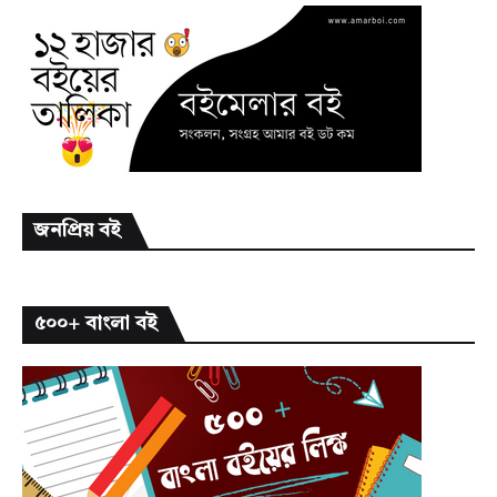
জনপ্রিয় বই
৫০০+ বাংলা বই