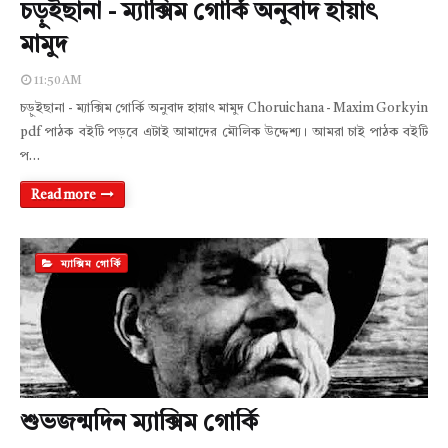
চড়ুইছানা - ম্যাক্সিম গোর্কি অনুবাদ হায়াৎ
মামুদ
11:50 AM
চড়ুইছানা - ম্যাক্সিম গোর্কি অনুবাদ হায়াৎ মামুদ Choruichana - Maxim Gorky in
pdf পাঠক বইটি পড়বে এটাই আমাদের মৌলিক উদ্দেশ্য। আমরা চাই পাঠক বইটি
প…
Read more
ম্যাক্সিম গোর্কি
শুভজন্মদিন ম্যাক্সিম গোর্কি