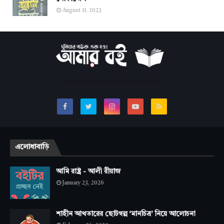
August 11, 2023
সবচেয়ে জনপ্রিয় অনলাইন বাংলা লাইব্রেরি।
এলোধাবাড়ি
আমি রাষ্ট্র - আলী রীয়াজ
January 23, 2026
শাহীন আখতারের ছোটগল্প ‘মানচিত্র’ নিয়ে আলোচনা