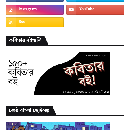
কবিতার বইগুলি
শ্রেষ্ঠ বাংলা ছোটগল্প