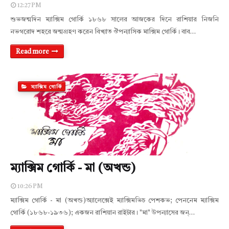
12:27 PM
শুভজন্মদিন ম্যাক্সিম গোর্কি ১৮৬৮ সালের আজকের দিনে রাশিয়ার নিজনি
নভগরোদ শহরে জন্মগ্রহণ করেন বিখ্যাত ঔপন্যাসিক মাক্সিম গোর্কি। বাব…
Read more
ম্যাক্সিম গোর্কি
ম্যাক্সিম গোর্কি - মা (অখন্ড)
10:26 PM
ম্যাক্সিম গোর্কি - মা (অখন্ড)অ্যালেক্সেই ম্যাক্সিমভিচ পেশকভ; পেননেম ম্যাক্সিম
গোর্কি (১৮৬৮-১৯৩৬); একজন রাশিয়ান রাইটার। "মা" উপন্যাসের জন্…