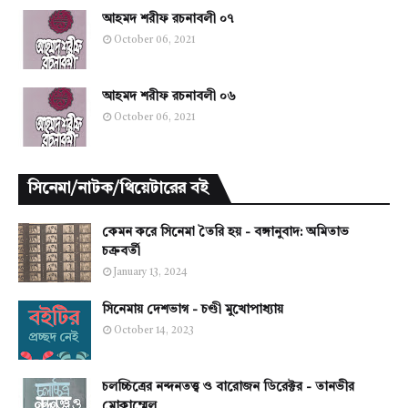
আহমদ শরীফ রচনাবলী ০৭
October 06, 2021
আহমদ শরীফ রচনাবলী ০৬
October 06, 2021
সিনেমা/নাটক/থিয়েটারের বই
কেমন করে সিনেমা তৈরি হয় - বঙ্গানুবাদ: অমিতাভ
চক্রবর্তী
January 13, 2024
সিনেমায় দেশভাগ - চণ্ডী মুখোপাধ্যায়
October 14, 2023
চলচ্চিত্রের নন্দনতত্ত্ব ও বারোজন ডিরেক্টর - তানভীর
মোকাম্মেল