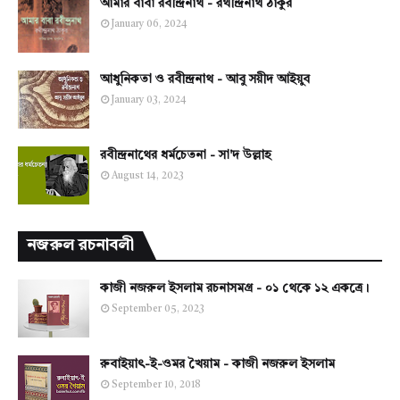
আমার বাবা রবীন্দ্রনাথ - রথীন্দ্রনাথ ঠাকুর
January 06, 2024
আধুনিকতা ও রবীন্দ্রনাথ - আবু সয়ীদ আইয়ুব
January 03, 2024
রবীন্দ্রনাথের ধর্মচেতনা - সা'দ উল্লাহ
August 14, 2023
নজরুল রচনাবলী
কাজী নজরুল ইসলাম রচনাসমগ্র - ০১ থেকে ১২ একত্রে।
September 05, 2023
রুবাইয়াৎ-ই-ওমর খৈয়াম - কাজী নজরুল ইসলাম
September 10, 2018