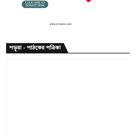
পড়ুয়া - পাঠকের পত্রিকা