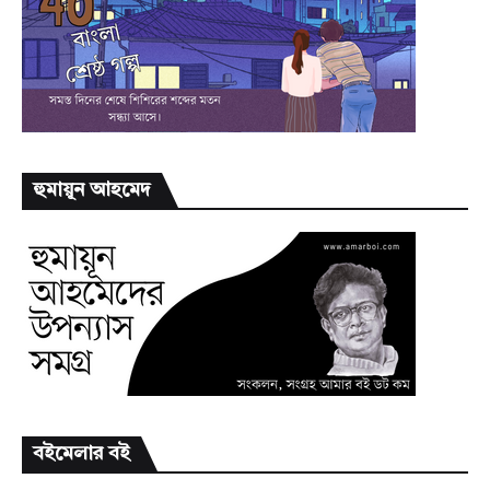
হুমায়ূন আহমেদ
বইমেলার বই