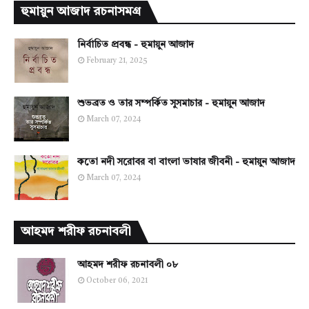
হুমায়ুন আজাদ রচনাসমগ্র
নির্বাচিত প্রবন্ধ - হুমায়ুন আজাদ
February 21, 2025
শুভব্রত ও তার সম্পর্কিত সুসমাচার - হুমায়ুন আজাদ
March 07, 2024
কতো নদী সরোবর বা বাংলা ভাষার জীবনী - হুমায়ুন আজাদ
March 07, 2024
আহমদ শরীফ রচনাবলী
আহমদ শরীফ রচনাবলী ০৮
October 06, 2021