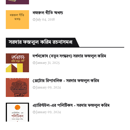
নজরুল গীতি অখন্ড
July 04, 2018
সরদার ফজলুল করিম রচনাসমগ্র
দর্শনকোষ (নতুন সংস্করণ) সরদার ফজলুল করিম
January 31, 2025
প্লেটোর রিপাবলিক - সরদার ফজলুল করিম
January 09, 2024
এ্যারিস্টটল-এর পলিটিকস - সরদার ফজলুল করিম
January 09, 2024