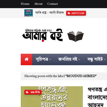
Home
About
Contact
আমি রাষ্ট্র - আলী রীয়াজ
ARTICLES
সূচিপত্র
জনপ্রিয় বই
বন্ধু সাইট
Showing posts with the label
MOUDUD AHMED
গণতন্ত্র 
রাজনীতি
বাংলাদে
আহমদ