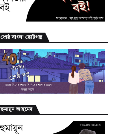
শ্রেষ্ঠ বাংলা ছোটগল্প
হুমায়ূন আহমেদ