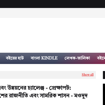
বইয়ের হাট
বাংলা KINDLE
লেখক-তালিকা
বইম
Show all
এবং উন্নয়নের চ্যালেঞ্জ - প্রেক্ষাপট:
শের রাজনীতি এবং সামরিক শাসন - মওদুদ