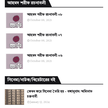
আহমদ শরীফ রচনাবলী
আহমদ শরীফ রচনাবলী ০৮
October 06, 2021
আহমদ শরীফ রচনাবলী ০৭
October 06, 2021
আহমদ শরীফ রচনাবলী ০৬
October 06, 2021
সিনেমা/নাটক/থিয়েটারের বই
কেমন করে সিনেমা তৈরি হয় - বঙ্গানুবাদ: অমিতাভ
চক্রবর্তী
January 13, 2024