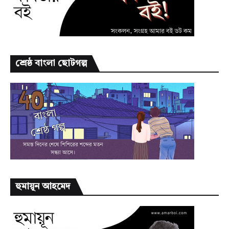
শ্রেষ্ঠ বাংলা ছোটগল্প
হুমায়ূন আহমেদ