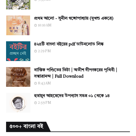
প্রথম আলো - সুনীল গঙ্গোপাধ্যায় (দুখন্ড একত্রে)
10:10 AM
৪২৫টি বাংলা বইয়ের pdf ডাউনলোড লিঙ্ক
2:29 PM
নাস্তিক পণ্ডিতের ভিটা | অতীশ দীপংকরের পৃথিবী |
সন্মাত্রানন্দ | Full Download
8:43 AM
হুমায়ূন আহমেদের উপন্যাস সমগ্র ০১ থেকে ১৪
2:59 PM
৫০০+ বাংলা বই