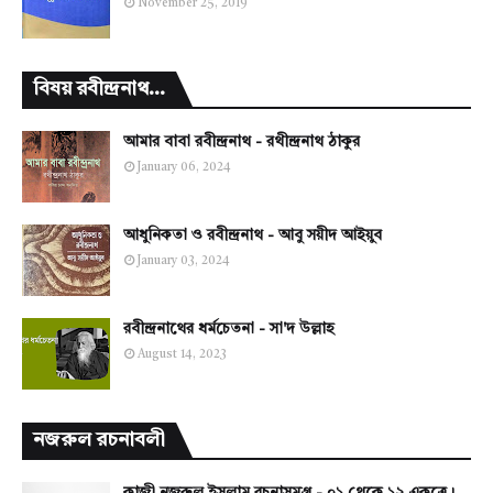
November 25, 2019
বিষয় রবীন্দ্রনাথ...
আমার বাবা রবীন্দ্রনাথ - রথীন্দ্রনাথ ঠাকুর
January 06, 2024
আধুনিকতা ও রবীন্দ্রনাথ - আবু সয়ীদ আইয়ুব
January 03, 2024
রবীন্দ্রনাথের ধর্মচেতনা - সা'দ উল্লাহ
August 14, 2023
নজরুল রচনাবলী