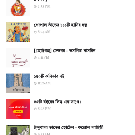
7:53 PM
গোপাল ভাঁড়ের ১১১টি হাসির গল্প
8:24 AM
[ছোট্টগল্প] সেক্সবয় - তসলিমা নাসরিন
4:11 PM
১৫০টি কবিতার বই
11:26 AM
৪৫টি বইয়ের লিঙ্ক এক সাথে।
8:28 PM
ইন্দুবালা ভাতের হোটেল - কল্লোল লাহিড়ী
9:33 AM