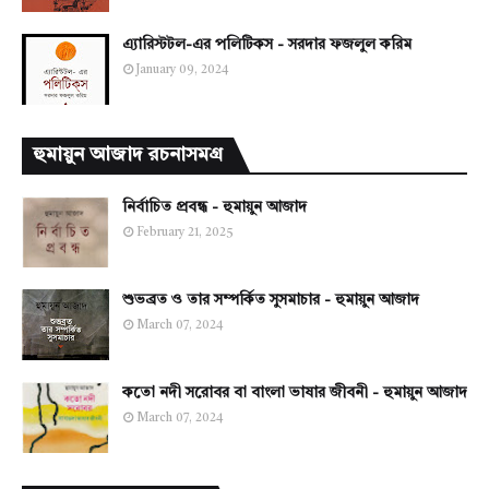
এ্যারিস্টটল-এর পলিটিকস - সরদার ফজলুল করিম
January 09, 2024
হুমায়ুন আজাদ রচনাসমগ্র
নির্বাচিত প্রবন্ধ - হুমায়ুন আজাদ
February 21, 2025
শুভব্রত ও তার সম্পর্কিত সুসমাচার - হুমায়ুন আজাদ
March 07, 2024
কতো নদী সরোবর বা বাংলা ভাষার জীবনী - হুমায়ুন আজাদ
March 07, 2024