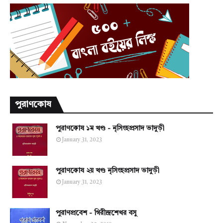
পুরাণকোষ
পুরাণকোষ ১ম খণ্ড - নৃসিংহপ্রসাদ ভাদুড়ী
January 31, 2023
পুরাণকোষ ২য় খণ্ড নৃসিংহপ্রসাদ ভাদুড়ী
January 31, 2023
পুরাণপ্রবেশ - গিরীন্দ্রশেখর বসু