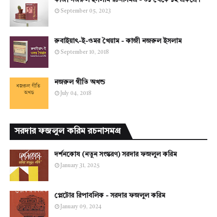
কাজী নজরুল ইসলাম রচনাসমগ্র - ০১ থেকে ১২ একত্রে।
September 05, 2023
রুবাইয়াৎ-ই-ওমর খৈয়াম - কাজী নজরুল ইসলাম
September 10, 2018
নজরুল গীতি অখন্ড
July 04, 2018
সরদার ফজলুল করিম রচনাসমগ্র
দর্শনকোষ (নতুন সংস্করণ) সরদার ফজলুল করিম
January 31, 2025
প্লেটোর রিপাবলিক - সরদার ফজলুল করিম
January 09, 2024