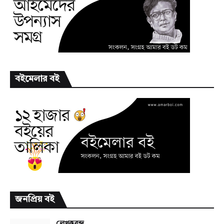
বইমেলার বই
জনপ্রিয় বই
লেখকবৃন্দ