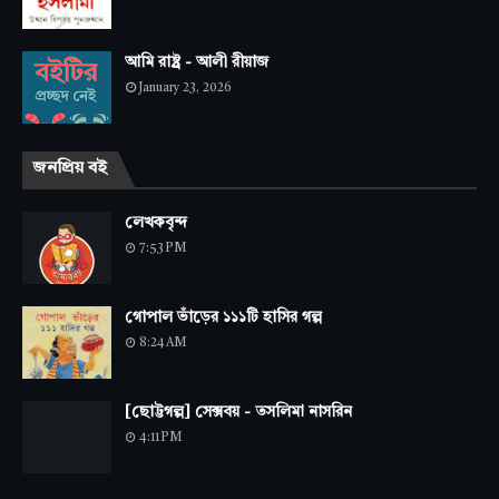
আমি রাষ্ট্র - আলী রীয়াজ
January 23, 2026
জনপ্রিয় বই
লেখকবৃন্দ
7:53 PM
গোপাল ভাঁড়ের ১১১টি হাসির গল্প
8:24 AM
[ছোট্টগল্প] সেক্সবয় - তসলিমা নাসরিন
4:11 PM