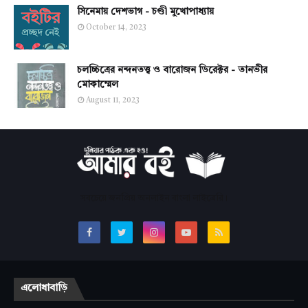
সিনেমায় দেশভাগ - চণ্ডী মুখোপাধ্যায়
October 14, 2023
চলচ্চিত্রের নন্দনতত্ত্ব ও বারোজন ডিরেক্টর - তানভীর
মোকাম্মেল
August 11, 2023
সবচেয়ে জনপ্রিয় অনলাইন বাংলা লাইব্রেরি।
এলোধাবাড়ি