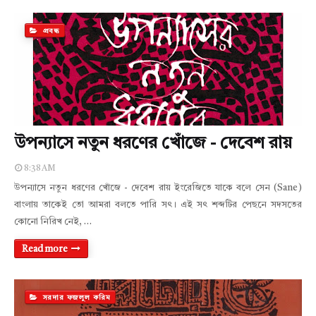
প্রবন্ধ
উপন্যাসে নতুন ধরণের খোঁজে - দেবেশ রায়
8:38 AM
উপন্যাসে নতুন ধরণের খোঁজে - দেবেশ রায় ইংরেজিতে যাকে বলে সেন (Sane)
বাংলায় তাকেই তো আমরা বলতে পারি সৎ। এই সৎ শব্দটির পেছনে সদসতের
কোনো নিরিখ নেই, …
Read more
সরদার ফজলুল করিম