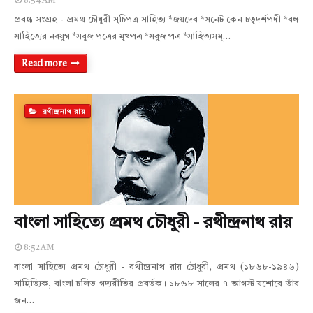
8:54 AM
প্রবন্ধ সংগ্রহ - প্রমথ চৌধুরী সূচিপত্র সাহিত্য *জয়দেব *সনেট কেন চতুদর্শপদী *বঙ্গ
সাহিত্যের নবযুগ *সবুজ পত্রের মুখপত্র *সবুজ পত্র *সাহিত্যসম্…
Read more
রথীন্দ্রনাথ রায়
বাংলা সাহিত্যে প্রমথ চৌধুরী - রথীন্দ্রনাথ রায়
8:52 AM
বাংলা সাহিত্যে প্রমথ চৌধুরী - রথীন্দ্রনাথ রায় চৌধুরী, প্রমথ (১৮৬৮-১৯৪৬)
সাহিত্যিক, বাংলা চলিত গদ্যরীতির প্রবর্তক। ১৮৬৮ সালের ৭ আগস্ট যশোরে তাঁর
জন…