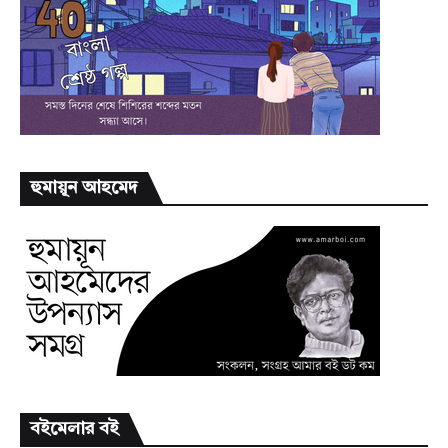
হুমায়ূন আহমেদ
বইমেলার বই