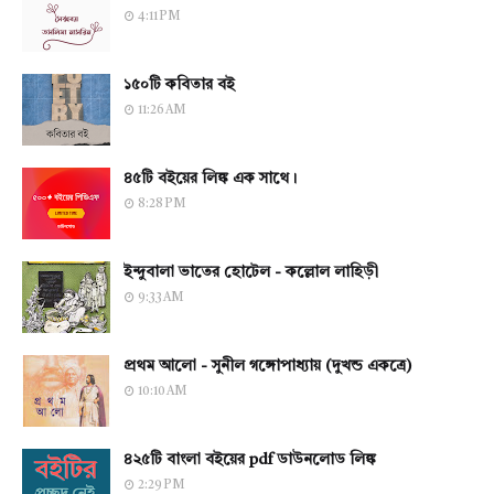
4:11 PM
১৫০টি কবিতার বই
11:26 AM
৪৫টি বইয়ের লিঙ্ক এক সাথে।
8:28 PM
ইন্দুবালা ভাতের হোটেল - কল্লোল লাহিড়ী
9:33 AM
প্রথম আলো - সুনীল গঙ্গোপাধ্যায় (দুখন্ড একত্রে)
10:10 AM
৪২৫টি বাংলা বইয়ের pdf ডাউনলোড লিঙ্ক
2:29 PM