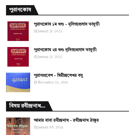
পুরাণকোষ
পুরাণকোষ ১ম খণ্ড - নৃসিংহপ্রসাদ ভাদুড়ী
January 31, 2023
পুরাণকোষ ২য় খণ্ড নৃসিংহপ্রসাদ ভাদুড়ী
January 31, 2023
পুরাণপ্রবেশ - গিরীন্দ্রশেখর বসু
November 25, 2019
বিষয় রবীন্দ্রনাথ...
আমার বাবা রবীন্দ্রনাথ - রথীন্দ্রনাথ ঠাকুর
January 06, 2024