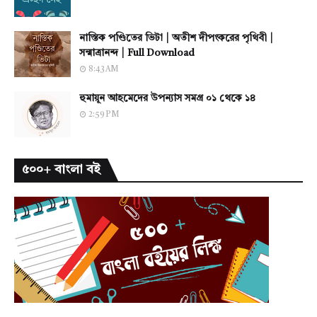
নাস্তিক পণ্ডিতের ভিটা | অতীশ দীপংকরের পৃথিবী |
সন্মাত্রানন্দ | Full Download
8:43 AM
হুমায়ূন আহমেদের উপন্যাস সমগ্র ০১ থেকে ১৪
2:59 PM
৫০০+ বাংলা বই