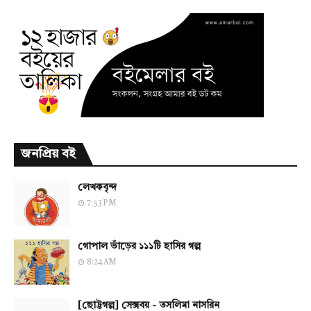
জনপ্রিয় বই
লেখকবৃন্দ
7:53 PM
গোপাল ভাঁড়ের ১১১টি হাসির গল্প
8:24 AM
[ছোট্টগল্প] সেক্সবয় - তসলিমা নাসরিন