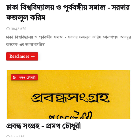
ঢাকা বিশ্ববিদ্যালয় ও পুর্ববঙ্গীয় সমাজ - সরদার
ফজলুল করিম
10:48 AM
ঢাকা বিশ্ববিদ্যালয় ও পুর্ববঙ্গীয় সমাজ - সরদার ফজলুল করিম জ্ঞানতাপস আবদুর
রাজ্জাক-এর আলাপচারিতা
Read more
প্রমথ চৌধুরী
প্রবন্ধ সংগ্রহ - প্রমথ চৌধুরী