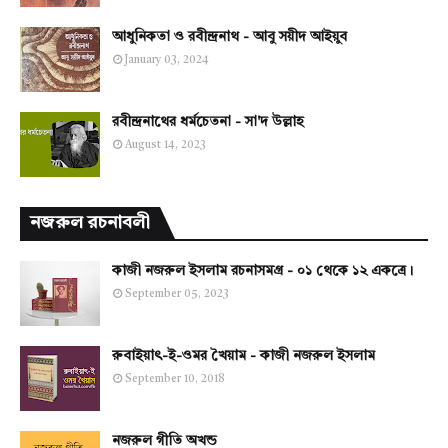
আধুনিকতা ও রবীন্দ্রনাথ - আবু সয়ীদ আইয়ুব
January 03, 2024
রবীন্দ্রনাথের ধর্মচেতনা - সা'দ উল্লাহ
August 14, 2023
নজরুল রচনাবলী
কাজী নজরুল ইসলাম রচনাসমগ্র - ০১ থেকে ১২ একত্রে।
September 05, 2023
রুবাইয়াৎ-ই-ওমর খৈয়াম - কাজী নজরুল ইসলাম
September 10, 2018
নজরুল গীতি অখন্ড