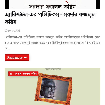
এ্যারিস্টটল-এর পলিটিকস - সরদার ফজলুল
করিম
10:49 AM
এ্যারিস্টটল-এর পলিটিকস সরদার ফজলুল করিম অ্যারিস্টটলের পলিটিকস লেখা
হয়েছে আজ থেকে দুই হাজার ৩০০ বছর (খ্রিষ্টপূর্ব ৩৩৫-৩২২) আগে, কিন্তু এই গ্রন্থ
নি…
Read more
সরদার ফজলুল করিম