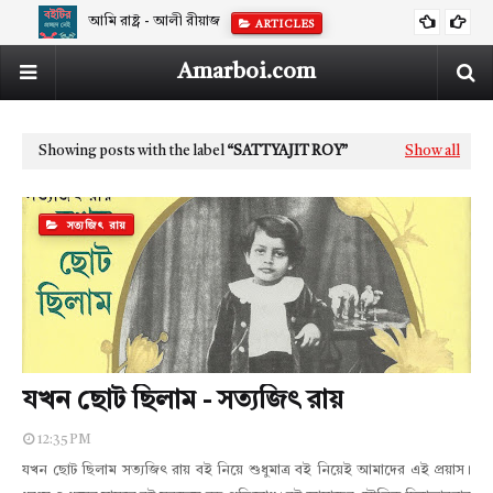
আমি রাষ্ট্র - আলী রীয়াজ
ARTICLES
Amarboi.com
Showing posts with the label
SATTYAJIT ROY
Show all
সত্যজিৎ রায়
যখন ছোট ছিলাম - সত্যজিৎ রায়
12:35 PM
যখন ছোট ছিলাম সত্যজিৎ রায় বই নিয়ে শুধুমাত্র বই নিয়েই আমাদের এই প্রয়াস।