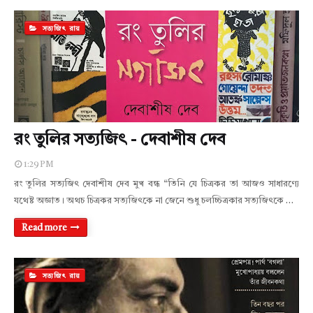
সত্যজিৎ রায়
রং তুলির সত্যজিৎ - দেবাশীষ দেব
1:29 PM
রং তুলির সত্যজিৎ দেবাশীষ দেব মুখ বন্ধ “তিনি যে চিত্রকর তা আজও সাধারণ্যে
যথেষ্ট অজ্ঞাত। অথচ চিত্রকর সত্যজিৎকে না জেনে শুধু চলচ্চিত্রকার সত্যজিৎকে …
Read more
সত্যজিৎ রায়