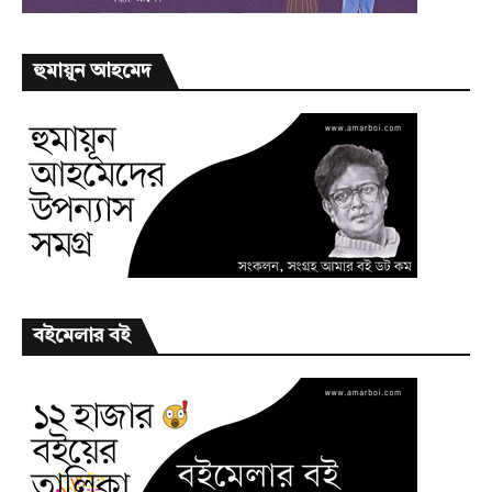
হুমায়ূন আহমেদ
বইমেলার বই