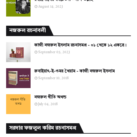
August 14, 2023
নজরুল রচনাবলী
কাজী নজরুল ইসলাম রচনাসমগ্র - ০১ থেকে ১২ একত্রে।
September 05, 2023
রুবাইয়াৎ-ই-ওমর খৈয়াম - কাজী নজরুল ইসলাম
September 10, 2018
নজরুল গীতি অখন্ড
July 04, 2018
সরদার ফজলুল করিম রচনাসমগ্র