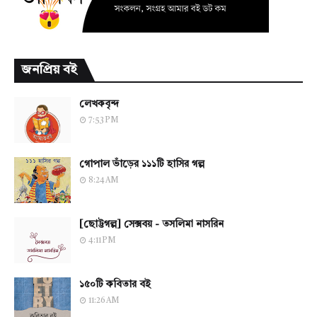
জনপ্রিয় বই
লেখকবৃন্দ
7:53 PM
গোপাল ভাঁড়ের ১১১টি হাসির গল্প
8:24 AM
[ছোট্টগল্প] সেক্সবয় - তসলিমা নাসরিন
4:11 PM
১৫০টি কবিতার বই
11:26 AM