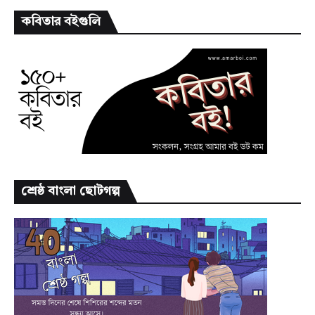
কবিতার বইগুলি
শ্রেষ্ঠ বাংলা ছোটগল্প