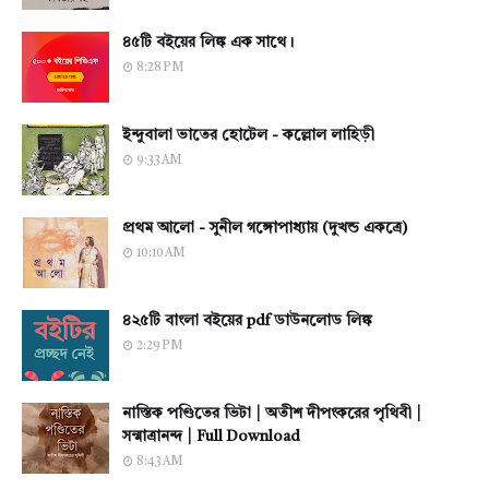
৪৫টি বইয়ের লিঙ্ক এক সাথে।
8:28 PM
ইন্দুবালা ভাতের হোটেল - কল্লোল লাহিড়ী
9:33 AM
প্রথম আলো - সুনীল গঙ্গোপাধ্যায় (দুখন্ড একত্রে)
10:10 AM
৪২৫টি বাংলা বইয়ের pdf ডাউনলোড লিঙ্ক
2:29 PM
নাস্তিক পণ্ডিতের ভিটা | অতীশ দীপংকরের পৃথিবী |
সন্মাত্রানন্দ | Full Download
8:43 AM