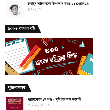
হুমায়ূন আহমেদের উপন্যাস সমগ্র ০১ থেকে ১৪
2:59 PM
৫০০+ বাংলা বই
পুরাণকোষ
পুরাণকোষ ১ম খণ্ড - নৃসিংহপ্রসাদ ভাদুড়ী
January 31, 2023