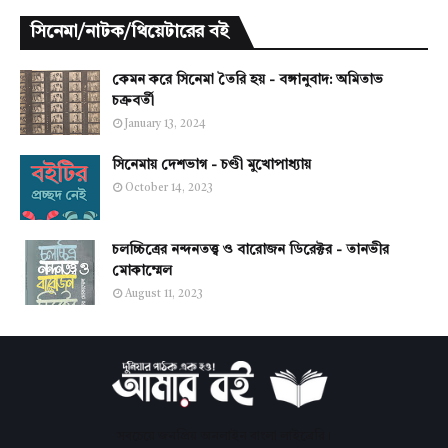
সিনেমা/নাটক/থিয়েটারের বই
কেমন করে সিনেমা তৈরি হয় - বঙ্গানুবাদ: অমিতাভ
চক্রবর্তী
January 13, 2024
সিনেমায় দেশভাগ - চণ্ডী মুখোপাধ্যায়
October 14, 2023
চলচ্চিত্রের নন্দনতত্ত্ব ও বারোজন ডিরেক্টর - তানভীর
মোকাম্মেল
August 11, 2023
সবচেয়ে জনপ্রিয় অনলাইন বাংলা লাইব্রেরি।