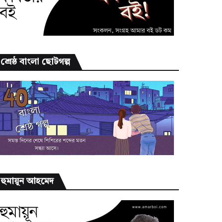
শ্রেষ্ঠ বাংলা ছোটগল্প
হুমায়ূন আহমেদ