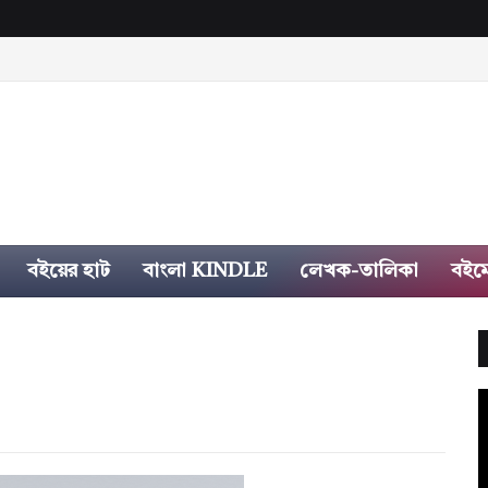
বইয়ের হাট
বাংলা KINDLE
লেখক-তালিকা
বইম