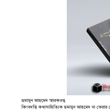
হুমায়ূন আহমেদ স্মারকগ্রন্থ
কিংবদন্তি কথাসাহিত্যিক হুমায়ূন আহমেদ না ফেরা