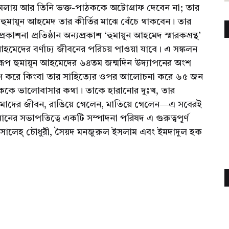
ায় আর তিনি ভক্ত-পাঠককে অটোগ্রাফ দেবেন না; তার
ু হুমায়ূন আহমেদ তার কীর্তির মাঝে বেঁচে থাকবেন। তার
না প্রতিষ্ঠান অন্যপ্রকাশ ‘হুমায়ূন আহমেদ স্মারকগ্রন্থ’
়ূন আহমেদের বর্ণাঢ্য জীবনের পরিচয় পাওয়া যাবে। এ সঙ্কলন
স্বরূপ হুমায়ূন আহমেদের ৬৪তম জন্মদিন উদ্যাপনের অংশ
ৃতিচারণ করে কিংবা তার সাহিত্যের ওপর আলোচনা করে ৬৫ জন
কে ভালোবাসার কথা। তাকে হারানোর দুঃখ, তার
মাদের জীবন, রাঙিয়ে গেলেন, মাতিয়ে গেলেন—এ সবেরই
নের সভাপতিত্বে একটি সম্পাদনা পরিষদ এ গুরুত্বপূর্ণ
সালেহ্ চৌধুরী, সৈয়দ মনজুরুল ইসলাম এবং ইমদাদুল হক