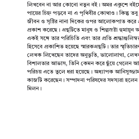
লিখবেন না আর কোনো নতুন বই। অমর একুশে বইমেল
পায়ের চিহ্ন পড়বে না এ পৃথিবীর কোথাও। কিন্তু তব
জীবন ও সৃষ্টির নানা দিকের ওপর আলোকপাত করে প্রকাশ
প্রকাশ করেছে। গ্রন্থটিতে মানুষ ও শিল্পস্রষ্টা হুমায
একই সঙ্গে তার পরিচিতি এবং তার প্রতি শ্রদ্ধাঞ্জলি
হিসেবে প্রকাশিত হয়েছে স্মারকগ্রন্থটি। তার স্ম
লেখক লিখেছেন তাদের অনুভূতি, ভালোলাগা, লেখক
বিশালতার আভাস, তিনি কেমন করে ছুঁয়ে গেলেন আ
পরিচয় এতে তুলে ধরা হয়েছে। অধ্যাপক আনিসুজ্জামা
কাজটি করেছেন। সম্পাদনা পরিষদের সদস্যরা হলেন 
মিলন।