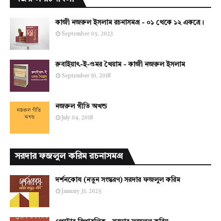
কাজী নজরুল ইসলাম রচনাসমগ্র - ০১ থেকে ১২ একত্রে।
September 05, 2023
রুবাইয়াৎ-ই-ওমর খৈয়াম - কাজী নজরুল ইসলাম
September 10, 2018
নজরুল গীতি অখন্ড
July 04, 2018
সরদার ফজলুল করিম রচনাসমগ্র
দর্শনকোষ (নতুন সংস্করণ) সরদার ফজলুল করিম
January 31, 2025