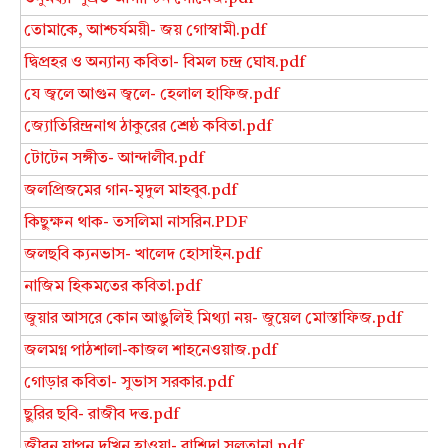
তোমাকে, আশ্চর্যময়ী- জয় গোস্বামী.pdf
দ্বিপ্রহর ও অন্যান্য কবিতা- বিমল চন্দ্র ঘোষ.pdf
যে জ্বলে আগুন জ্বলে- হেলাল হাফিজ.pdf
জ্যোতিরিন্দ্রনাথ ঠাকুরের শ্রেষ্ঠ কবিতা.pdf
টোটেন সঙ্গীত- আন্দালীব.pdf
জলপ্রিজমের গান-মৃদুল মাহবুব.pdf
কিছুক্ষন থাক- তসলিমা নাসরিন.PDF
জলছবি ক্যনভাস- খালেদ হোসাইন.pdf
নাজিম হিকমতের কবিতা.pdf
জুয়ার আসরে কোন আঙুলিই মিথ্যা নয়- জুয়েল মোস্তাফিজ.pdf
জলমগ্ন পাঠশালা-কাজল শাহনেওয়াজ.pdf
গোড়ার কবিতা- সুভাস সরকার.pdf
ছুরির ছবি- রাজীব দত্ত.pdf
জীবন যাপন দখিন হাওয়া- রাশিদা সুলতানা.pdf