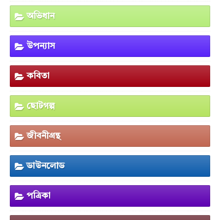
অভিধান
উপন্যাস
কবিতা
ছোটগল্প
জীবনীগ্রন্থ
ডাউনলোড
পত্রিকা