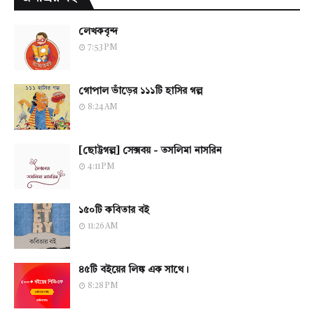
লেখকবৃন্দ
7:53 PM
গোপাল ভাঁড়ের ১১১টি হাসির গল্প
8:24 AM
[ছোট্টগল্প] সেক্সবয় - তসলিমা নাসরিন
4:11 PM
১৫০টি কবিতার বই
11:26 AM
৪৫টি বইয়ের লিঙ্ক এক সাথে।
8:28 PM