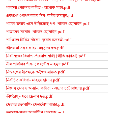
পাবলো নেরুদার কবিতা- অশোক সাহা.pdf
প্রকাশ্যে গোপন বলার দিন- কবির হুমায়ুন.pdf
পায়ের তলায় এসে দাঁড়িয়েছে পথ- খালেদ হোসাইন.pdf
পাতাদের সংসার- খালেদ হোসাইন.pdf
পাখিদের নির্মিত সাঁকো- কুমার চক্রবর্তী.pdf
তীলত্তমা সম্ভব কাব্য -মধুসূদন দত্ত.pdf
নির্বাসিতের বিলাপ -শীবনাথ শাস্ত্রী (গীতি কবিতা).pdf
নীল পাগলির শীস- ফেরদৌস মাহমুদ.pdf
নিস্তরঙ্গের বীতস্বরে- অদ্বৈত মারুত.pdf
নির্বাচিত কবিতা- মাহবুব হাসান.pdf
নিঃসঙ্গ মেঘ ও অন্যান্য কবিতা - অচ্যুত চট্টোপাধ্যায়.pdf
তীর্থরেণু - সত্যেন্দ্রনাথ দত্ত.pdf
দেহঘর রক্তপাখি- ফেরদৌস নাহার.pdf
তনুমধ্যা-সুব্রত আগাস্টিন গোমেজ.pdf