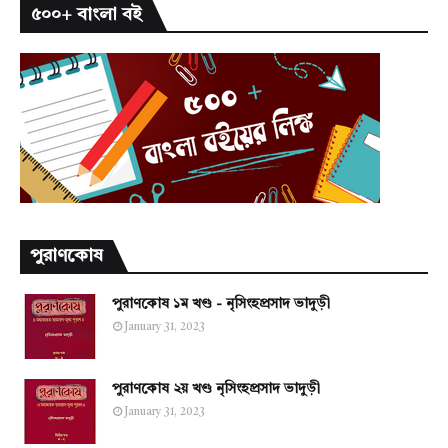
৫০০+ বাংলা বই
পুরাণকোষ
পুরাণকোষ ১ম খণ্ড - নৃসিংহপ্রসাদ ভাদুড়ী
January 31, 2023
পুরাণকোষ ২য় খণ্ড নৃসিংহপ্রসাদ ভাদুড়ী
January 31, 2023