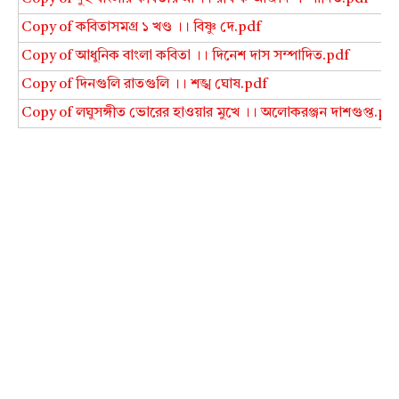
Copy of কবিতাসমগ্র ১ খণ্ড ।। বিষ্ণু দে.pdf
Copy of আধুনিক বাংলা কবিতা ।। দিনেশ দাস সম্পাদিত.pdf
Copy of দিনগুলি রাতগুলি ।। শঙ্খ ঘোষ.pdf
Copy of লঘুসঙ্গীত ভোরের হাওয়ার মুখে ।। অলোকরঞ্জন দাশগুপ্ত.pd