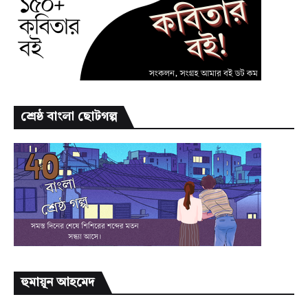
শ্রেষ্ঠ বাংলা ছোটগল্প
হুমায়ূন আহমেদ