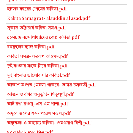
হাজার বছরের প্রেমের কবিতা.pdf
Kabita Samagra 1- alauddin al azad.pdf
সুকান্ত ভট্টাচার্য কবিতা সমগ্র.pdf
হেমচন্দ্র বন্দোপাধ্যায়ের শ্রেষ্ঠ কবিতা.pdf
বনফুলের ব্যাঙ্গ কবিতা.pdf
কবিতা সমগ্র- ফররূখ আহমদ.pdf
দুই বাংলার মাকে নিয়ে কবিতা.pdf
দুই বাংলার ভালোবাসার কবিতা.pdf
আকাশ অংশত মেঘলা থাকবে- ভাষ্কর চক্রবর্তী.pdf
আগুন ও বধির অনুভূতি- ণিতুপূর্ণা.pdf
আট রঙা রংধনু -এস এম পাশা.pdf
অদূরে জলের শব্দ- পরেশ মন্ডল.pdf
অকুন্তলা ও অন্যান্য কবিতা- প্রমথনাথ বিশী.pdf
৪৪ কবিতা- দুপুর মিত্র.pdf