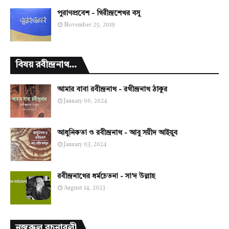
পুরাণপ্রবেশ - গিরীন্দ্রশেখর বসু
November 25, 2019
বিষয় রবীন্দ্রনাথ...
আমার বাবা রবীন্দ্রনাথ - রথীন্দ্রনাথ ঠাকুর
January 06, 2024
আধুনিকতা ও রবীন্দ্রনাথ - আবু সয়ীদ আইয়ুব
January 03, 2024
রবীন্দ্রনাথের ধর্মচেতনা - সা'দ উল্লাহ
August 14, 2023
নজরুল রচনাবলী