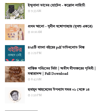
ইন্দুবালা ভাতের হোটেল - কল্লোল লাহিড়ী
9:33 AM
প্রথম আলো - সুনীল গঙ্গোপাধ্যায় (দুখন্ড একত্রে)
10:10 AM
৪২৫টি বাংলা বইয়ের pdf ডাউনলোড লিঙ্ক
2:29 PM
নাস্তিক পণ্ডিতের ভিটা | অতীশ দীপংকরের পৃথিবী |
সন্মাত্রানন্দ | Full Download
8:43 AM
হুমায়ূন আহমেদের উপন্যাস সমগ্র ০১ থেকে ১৪
2:59 PM