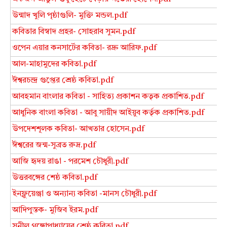
উন্মাদ খুলি পৃষ্ঠাগুলি- মুক্তি মন্ডল.pdf
কবিতার বিস্বাদ প্রহর- সোহরাব সুমন.pdf
ওপেন এয়ার কনসার্টের কবিতা- রদ্রু আরিফ.pdf
আল-মাহামুদের কবিতা.pdf
ঈশ্বরচন্দ্র গুপ্তের শ্রেষ্ঠ কবিতা.pdf
আবহমান বাংলার কবিতা - সাহিত্য প্রকাশন কতৃক প্রকাশিত.pdf
আধুনিক বাংলা কবিতা - আবু সায়ীদ আইয়ুব কর্তৃক প্রকাশিত.pdf
উপদেশশূলক কবিতা- আখতার হোসেন.pdf
ঈশ্বরের জন্ম-সুব্রত রুদ্র.pdf
আজি হৃদয় রাঙা - পরমেশ চৌধুরী.pdf
উত্তরবঙ্গের শেষ্ঠ কবিতা.pdf
ইনফ্লুয়েঞ্জা ও অন্যান্য কবিতা -মানস চৌধুরী.pdf
আদিপুস্তক- মুজিব ইরম.pdf
সুনীল গঙ্গোপাধ্যায়ের শ্রেষ্ঠ কবিতা.pdf