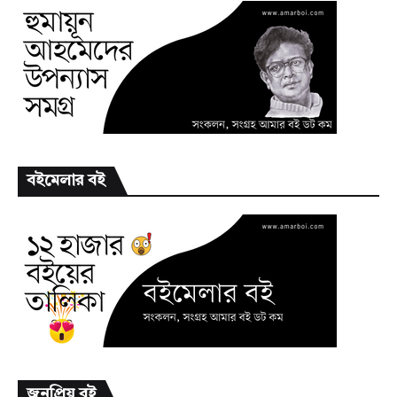
বইমেলার বই
জনপ্রিয় বই