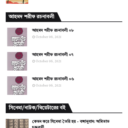
আহমদ শরীফ রচনাবলী
আহমদ শরীফ রচনাবলী ০৮
October 06, 2021
আহমদ শরীফ রচনাবলী ০৭
October 06, 2021
আহমদ শরীফ রচনাবলী ০৬
October 06, 2021
সিনেমা/নাটক/থিয়েটারের বই
কেমন করে সিনেমা তৈরি হয় - বঙ্গানুবাদ: অমিতাভ
চক্রবর্তী