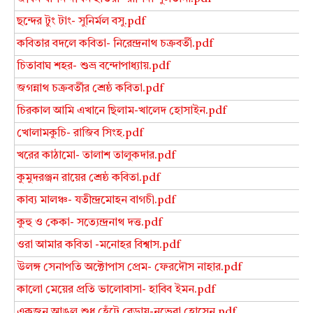
ছন্দের টুং টাং- সুনির্মল বসু.pdf
কবিতার বদলে কবিতা- নিরেন্দ্রনাথ চক্রবর্তী.pdf
চিতাবাঘ শহর- শুভ্র বন্দোপাধ্যায়.pdf
জগন্নাথ চক্রবর্তীর শ্রেষ্ঠ কবিতা.pdf
চিরকাল আমি এখানে ছিলাম-খালেদ হোসাইন.pdf
খোলামকুচি- রাজিব সিংহ.pdf
খরের কাঠামো- তালাশ তালুকদার.pdf
কুমুদরঞ্জন রায়ের শ্রেষ্ঠ কবিতা.pdf
কাব্য মালঞ্চ- যতীন্দ্রমোহন বাগচী.pdf
কুহু ও কেকা- সত্যেন্দ্রনাথ দত্ত.pdf
ওরা আমার কবিতা -মনোহর বিশ্বাস.pdf
উলঙ্গ সেনাপতি অক্টোপাস প্রেম- ফেরদৌস নাহার.pdf
কালো মেয়ের প্রতি ভালোবাসা- হাবিব ইমন.pdf
একজন আঙুল শুধু হেঁটে বেড়ায়-নভেরা হোসেন.pdf