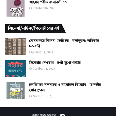
আহমদ শরীফ রচনাবলী ০৬
October 06, 2021
সিনেমা/নাটক/থিয়েটারের বই
কেমন করে সিনেমা তৈরি হয় - বঙ্গানুবাদ: অমিতাভ
চক্রবর্তী
January 13, 2024
সিনেমায় দেশভাগ - চণ্ডী মুখোপাধ্যায়
October 14, 2023
চলচ্চিত্রের নন্দনতত্ত্ব ও বারোজন ডিরেক্টর - তানভীর
মোকাম্মেল
August 11, 2023