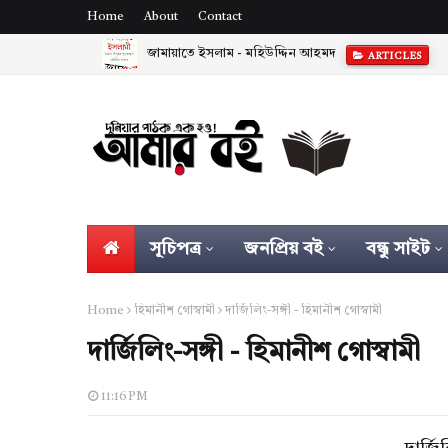
Home
About
Contact
জামায়াতে ইসলাম - মহিউদ্দিন আহমদ
ARTICLES
সূচিপত্র
জনপ্রিয় বই
বন্ধু সাইট
Home
হিমানীশ গোস্বামী
দার্জিলিং-সঙ্গী - হিমানীশ গোস্বামী
দার্জিলিং-সঙ্গী - হিমানীশ গোস্বামী
11:16 PM