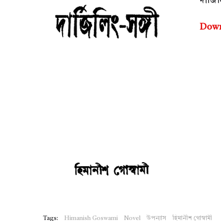
দার্জি
Dow
Tags:
Himanish Goswami
Novel
উপন্যাস
হিমানীশ গোস্বামী