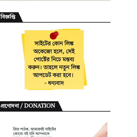
বিজ্ঞপ্তি
প্রণোদনা / DONATION