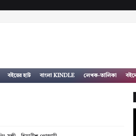
বইয়ের হাট
বাংলা KINDLE
লেখক-তালিকা
বইম