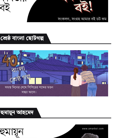
শ্রেষ্ঠ বাংলা ছোটগল্প
হুমায়ূন আহমেদ