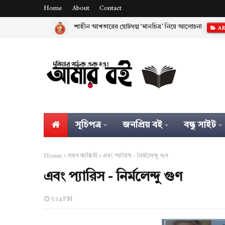
Home
About
Contact
শাহীন আখতারের ছোটগল্প ‘মানচিত্র’ নিয়ে আলোচনা
AR
নির্বাচিত প্রবন্ধ - হুমায়ুন আজাদ
ARTICLES
সূচিপত্র
জনপ্রিয় বই
বন্ধু সাইট
Home
ভ্রমণ কাহিনী
এবং প্যারিস - নির্মলেন্দু গুণ
এবং প্যারিস - নির্মলেন্দু গুণ
3:14 PM