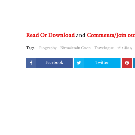
Read Or Download
and
Comments/Join ou
Tags:
Biography
Nirmalendu Goon
Travelogue
জীবনীগ্রন্থ
Facebook
Twitter