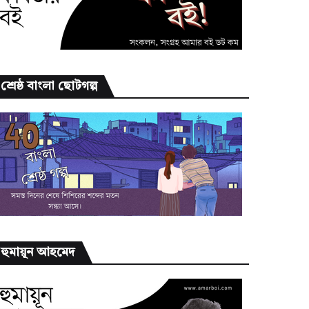
শ্রেষ্ঠ বাংলা ছোটগল্প
হুমায়ূন আহমেদ