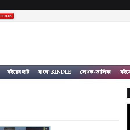
TICLES
বইয়ের হাট
বাংলা KINDLE
লেখক-তালিকা
বইম