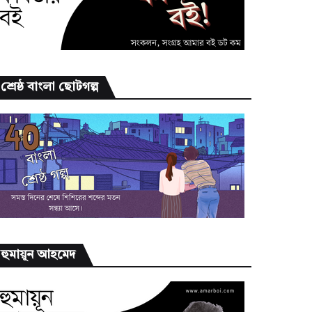
শ্রেষ্ঠ বাংলা ছোটগল্প
হুমায়ূন আহমেদ