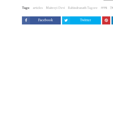
Tags:
articles
Maitreyi Devi
Rabindranath Tagore
প্রবন্ধ
মৈ
Facebook
Twitter