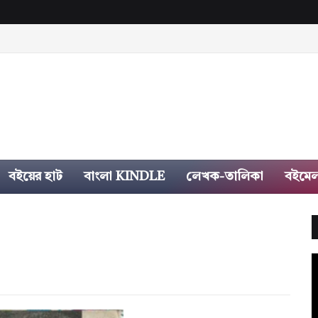
বইয়ের হাট
বাংলা KINDLE
লেখক-তালিকা
বইমেল