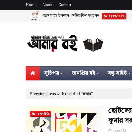
Home
About
Contact
জামায়াতে ইসলাম - মহিউদ্দিন আহমদ
ARTICLES
সূচিপত্র
জনপ্রিয় বই
বন্ধু সাইট
Showing posts with the label
কলাম
ছোটদের 
রাজনীতি
কুমার স
10:12 AM