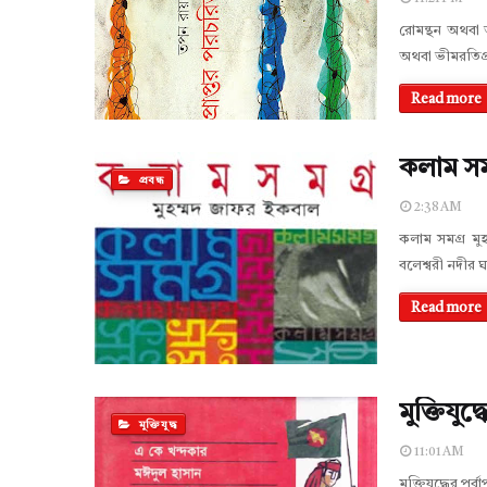
রোমন্থন অথবা ভ
অথবা ভীমরতিপ্র
Read more
কলাম সম
প্রবন্ধ
2:38 AM
কলাম সমগ্র মু
বলেশ্বরী নদীর 
Read more
মুক্তিযু
মুক্তিযুদ্ধ
11:01 AM
মুক্তিযুদ্ধের 