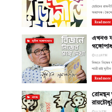
ছোটদের রাজনীত
অধ্যাপক। কৈশোর
Read more
এখনও ফর্স
সুনীল গঙ্গোপাধ্যায়
গঙ্গোপাধ্
12:58 PM
বিজনে নিজের সঙ
পাত্রী চাই সুনীল
Read more
রোমন্থন 
প্রবন্ধ
রায়চৌধু
11:21 PM