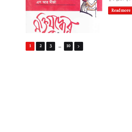
Read more
...
1
2
3
10