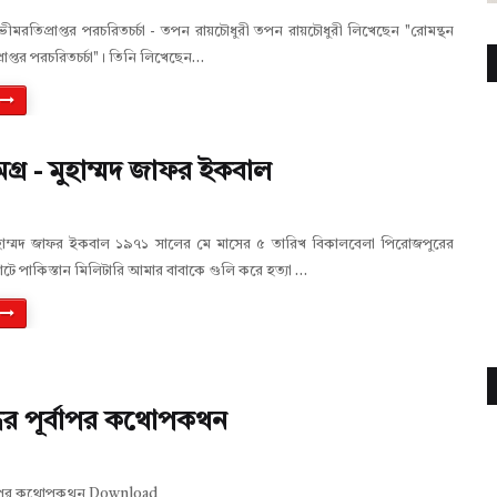
ীমরতিপ্রাপ্তর পরচরিতচর্চা - তপন রায়চৌধুরী তপন রায়চৌধুরী লিখেছেন "রোমন্থন
াপ্তর পরচরিতচর্চা"। তিনি লিখেছেন…
গ্র - মুহাম্মদ জাফর ইকবাল
হাম্মদ জাফর ইকবাল ১৯৭১ সালের মে মাসের ৫ তারিখ বিকালবেলা পিরোজপুরের
ঘাটে পাকিস্তান মিলিটারি আমার বাবাকে গুলি করে হত্যা …
দ্ধের পূর্বাপর কথোপকথন
পূর্বাপর কথোপকথন Download