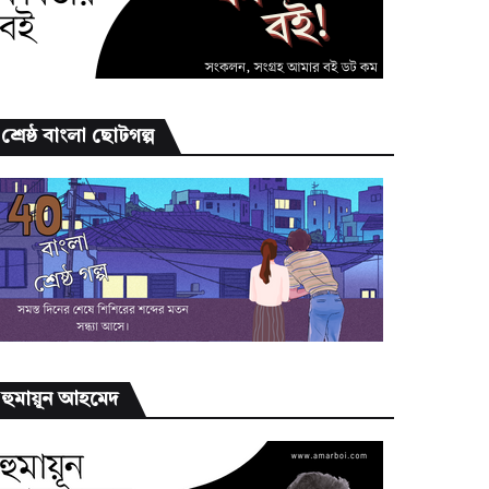
শ্রেষ্ঠ বাংলা ছোটগল্প
হুমায়ূন আহমেদ