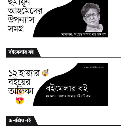
বইমেলার বই
জনপ্রিয় বই