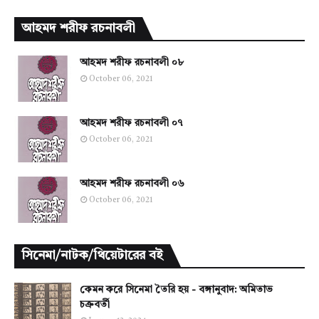
আহমদ শরীফ রচনাবলী
আহমদ শরীফ রচনাবলী ০৮
October 06, 2021
আহমদ শরীফ রচনাবলী ০৭
October 06, 2021
আহমদ শরীফ রচনাবলী ০৬
October 06, 2021
সিনেমা/নাটক/থিয়েটারের বই
কেমন করে সিনেমা তৈরি হয় - বঙ্গানুবাদ: অমিতাভ
চক্রবর্তী