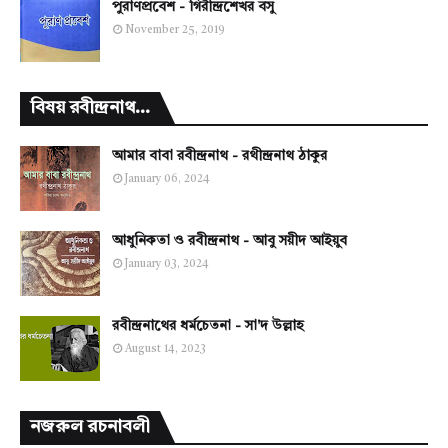
পুরাণপ্রবেশ - গিরীন্দ্রশেখর বসু
November 25, 2019
বিষয় রবীন্দ্রনাথ...
আমার বাবা রবীন্দ্রনাথ - রথীন্দ্রনাথ ঠাকুর
January 06, 2024
আধুনিকতা ও রবীন্দ্রনাথ - আবু সয়ীদ আইয়ুব
January 03, 2024
রবীন্দ্রনাথের ধর্মচেতনা - সা'দ উল্লাহ
August 14, 2023
নজরুল রচনাবলী