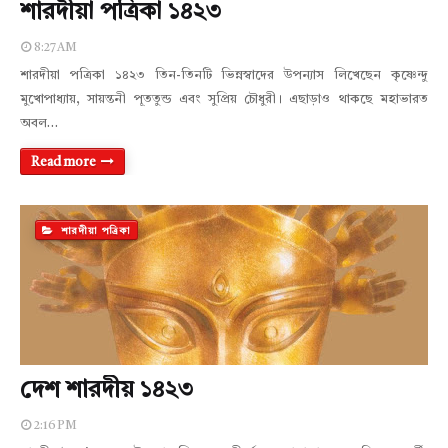
শারদীয়া পত্রিকা ১৪২৩
8:27 AM
শারদীয়া পত্রিকা ১৪২৩ তিন-তিনটি ভিন্নস্বাদের উপন্যাস লিখেছেন কৃষ্ণেন্দু
মুখোপাধ্যায়, সায়ন্তনী পূততুন্ড এবং সুপ্রিয় চৌধুরী। এছাড়াও থাকছে মহাভারত
অবল…
Read more
শারদীয়া পত্রিকা
দেশ শারদীয় ১৪২৩
2:16 PM