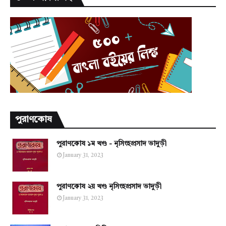
পুরাণকোষ
পুরাণকোষ ১ম খণ্ড - নৃসিংহপ্রসাদ ভাদুড়ী
January 31, 2023
পুরাণকোষ ২য় খণ্ড নৃসিংহপ্রসাদ ভাদুড়ী
January 31, 2023