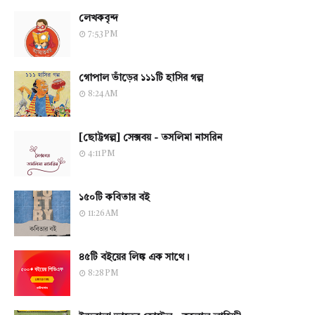
লেখকবৃন্দ
7:53 PM
গোপাল ভাঁড়ের ১১১টি হাসির গল্প
8:24 AM
[ছোট্টগল্প] সেক্সবয় - তসলিমা নাসরিন
4:11 PM
১৫০টি কবিতার বই
11:26 AM
৪৫টি বইয়ের লিঙ্ক এক সাথে।
8:28 PM