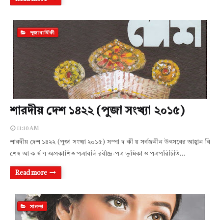
পুজাবার্ষিকী
শারদীয় দেশ ১৪২২ (পুজা সংখ্যা ২০১৫)
11:10 AM
শারদীয় দেশ ১৪২২ (পুজা সংখ্যা ২০১৫) সম্পা দ কী য় সর্বজনীন উৎসবের আহ্বান বি
শেষ আ ক ৰ্ষ ণ অপ্রকাশিত পত্রাবলি রবীন্দ্ৰ-পত্ৰ ভূমিকা ও পত্রপরিচিতি…
Read more
সানন্দা