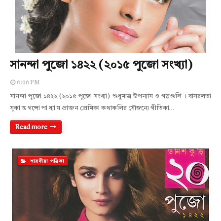
সানন্দা পুজো ১৪২২ (২০১৫ পুজো সংখ্যা)
6:06 PM
সানন্দা পুজো ১৪২২ (২০১৫ পুজো সংখ্যা) শুধুমাত্র উপন্যাস ও গল্পগুলি । বাসরলতা
সুকা ন্ত গঙ্গো পা ধ্যা য় প্রাক্তন প্রেমিকা কথাকলির সৌজন্যে গীতিকা…
Read more
শারদীয়া পত্রিকা