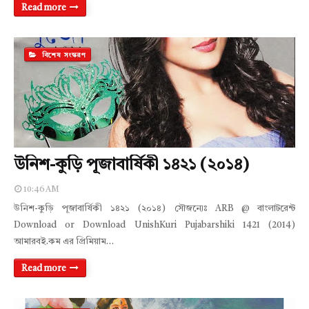
Read more
বিশেষ সংস্করণ
উনিশ-কুড়ি পূজাবার্ষিকী ১৪২১ (২০১৪)
10:46 AM
উনিশ-কুড়ি পূজাবার্ষিকী ১৪২১ (২০১৪) সৌজন্যেঃ ARB @ বাংলাটরেন্ট
Download or Download UnishKuri Pujabarshiki 1421 (2014)
আমারবই.কম এর প্রিমিয়াম…
Read more