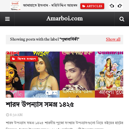
জামায়াতে ইসলাম - মহিউদ্দিন আহমদ
ARTICLES
Amarboi.com
Showing posts with the label
পুজাবার্ষিকী
Show all
বিশেষ সংস্করণ
শারদ উপন্যাস সমগ্র ১৪২৫
8:30 AM
শারদ উপন্যাস সমগ্র ১৪২৫ শারদীয় পুজো সংখ্যার উপন্যাসগুলো নিয়ে বইয়ের হাটের