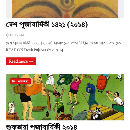
দেশ পূজাবার্ষিকী ১৪২১ (২০১৪)
10:47 AM
দেশ পূজাবার্ষিকী ১৪২১ (২০১৪) বিজ্ঞাপনের পাতা বিহীন, ৩৬৪ পাতা, ৩৩ মেগা।
READ ON Desh Pujabarshiki 2014
Read more
শুকতারা
শুকতারা পূজাবার্ষিকী ২০১৪