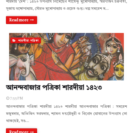
শারদীয় ‘দেশ’ : ১৪২৩ উপন্যাস লিখেছেন শীর্ষেন্দু মুখোপাধ্যায়, স্মরণজিৎ চক্রবর্তী,
সুকান্ত গঙ্গোপাধ্যায়, সৌরভ মুখোপাধ্যায় ও প্রচেত গুপ্ত। গল্প সমরেশ ম…
Read more
শারদীয়া পত্রিকা
আনন্দবাজার পত্রিকা শারদীয়া ১৪২৩
7:55 PM
আনন্দবাজার পত্রিকা শারদীয়া ১৪২৩ শারদীয়া আনন্দবাজার পত্রিকা : সমরেশ
মজুমদার, অভিজিৎ তরফদার, শ্যামল দত্তচৌধুরী ও বিনোদ ঘোষালের উপন্যাস তো
থাকছেই, সঙ…
Read more