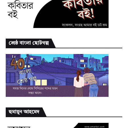
শ্রেষ্ঠ বাংলা ছোটগল্প
হুমায়ূন আহমেদ