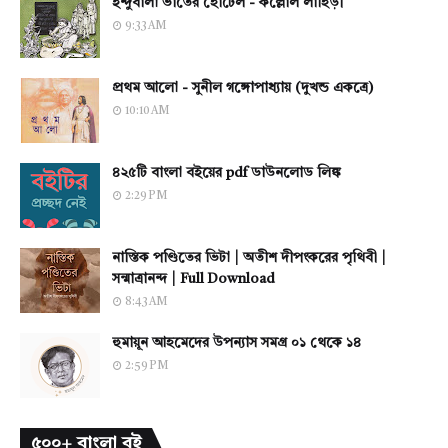
ইন্দুবালা ভাতের হোটেল - কল্লোল লাহিড়ী
9:33 AM
প্রথম আলো - সুনীল গঙ্গোপাধ্যায় (দুখন্ড একত্রে)
10:10 AM
৪২৫টি বাংলা বইয়ের pdf ডাউনলোড লিঙ্ক
2:29 PM
নাস্তিক পণ্ডিতের ভিটা | অতীশ দীপংকরের পৃথিবী |
সন্মাত্রানন্দ | Full Download
8:43 AM
হুমায়ূন আহমেদের উপন্যাস সমগ্র ০১ থেকে ১৪
2:59 PM
৫০০+ বাংলা বই