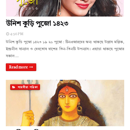
উনিশ কুড়ি পুজো ১৪২৩
4:56 PM
উনিশ কুড়ি পুজো ১৪২৩ ১৯ ২০ পুজো : টিনএজারদের জন্য থাকছে উল্লাস মল্লিক,
ইন্দ্রনীল সান্যাল ও দেবতোষ দাশের তিন-তিনটি উপন্যাস। এছাড়া থাকছে পুজোর
সকাল …
Read more
শারদীয়া পত্রিকা