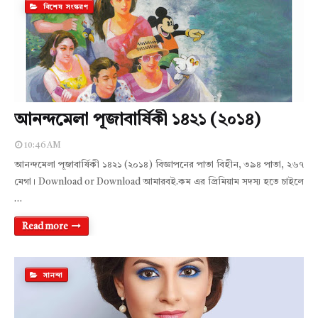
বিশেষ সংস্করণ
আনন্দমেলা পূজাবার্ষিকী ১৪২১ (২০১৪)
10:46 AM
আনন্দমেলা পূজাবার্ষিকী ১৪২১ (২০১৪) বিজ্ঞাপনের পাতা বিহীন, ৩৯৪ পাতা, ২৬৭
মেগা। Download or Download আমারবই.কম এর প্রিমিয়াম সদস্য হতে চাইলে
…
Read more
সানন্দা