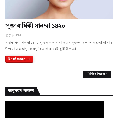
পুজাবার্ষিকী সানন্দা ১৪২০
7:46 PM
পুজাবার্ষিকী সানন্দা ১৪২০ সূ চি প ত্র উ প ন্যা স ১ কড়িখেলা স ঙ্গী তা ব ন্দ্যো পা ধ্যা য়
উ প ন্যা স ২ আড়ালে ঝড় বি ন তা রা য় চৌ ধু রী উ প ন্যা …
Read more
Older Posts
অনুসরণ করুন