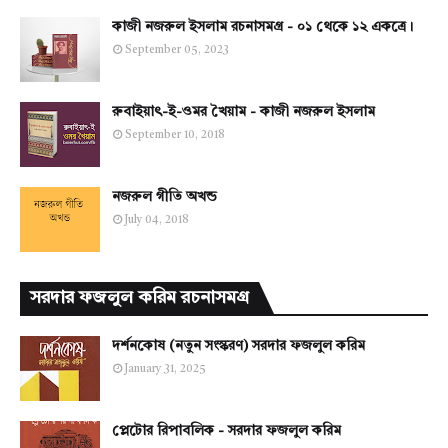
কাজী নজরুল ইসলাম রচনাসমগ্র - ০১ থেকে ১২ একত্রে।
September 05, 2023
রুবাইয়াৎ-ই-ওমর খৈয়াম - কাজী নজরুল ইসলাম
September 10, 2018
নজরুল গীতি অখন্ড
July 04, 2018
সরদার ফজলুল করিম রচনাসমগ্র
দর্শনকোষ (নতুন সংস্করণ) সরদার ফজলুল করিম
January 31, 2025
প্লেটোর রিপাবলিক - সরদার ফজলুল করিম