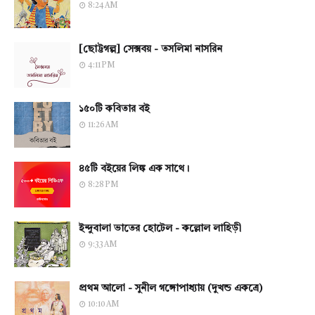
8:24 AM
[ছোট্টগল্প] সেক্সবয় - তসলিমা নাসরিন
4:11 PM
১৫০টি কবিতার বই
11:26 AM
৪৫টি বইয়ের লিঙ্ক এক সাথে।
8:28 PM
ইন্দুবালা ভাতের হোটেল - কল্লোল লাহিড়ী
9:33 AM
প্রথম আলো - সুনীল গঙ্গোপাধ্যায় (দুখন্ড একত্রে)
10:10 AM