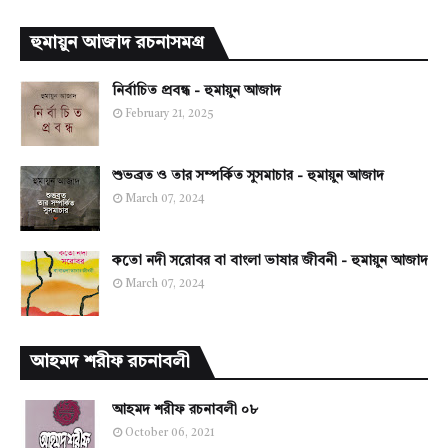
হুমায়ুন আজাদ রচনাসমগ্র
নির্বাচিত প্রবন্ধ - হুমায়ুন আজাদ
February 21, 2025
শুভব্রত ও তার সম্পর্কিত সুসমাচার - হুমায়ুন আজাদ
March 07, 2024
কতো নদী সরোবর বা বাংলা ভাষার জীবনী - হুমায়ুন আজাদ
March 07, 2024
আহমদ শরীফ রচনাবলী
আহমদ শরীফ রচনাবলী ০৮
October 06, 2021