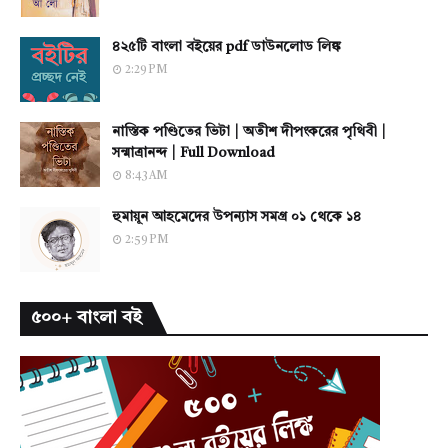
৪২৫টি বাংলা বইয়ের pdf ডাউনলোড লিঙ্ক
2:29 PM
নাস্তিক পণ্ডিতের ভিটা | অতীশ দীপংকরের পৃথিবী |
সন্মাত্রানন্দ | Full Download
8:43 AM
হুমায়ূন আহমেদের উপন্যাস সমগ্র ০১ থেকে ১৪
2:59 PM
৫০০+ বাংলা বই