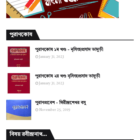
পুরাণকোষ
পুরাণকোষ ১ম খণ্ড - নৃসিংহপ্রসাদ ভাদুড়ী
January 31, 2023
পুরাণকোষ ২য় খণ্ড নৃসিংহপ্রসাদ ভাদুড়ী
January 31, 2023
পুরাণপ্রবেশ - গিরীন্দ্রশেখর বসু
November 25, 2019
বিষয় রবীন্দ্রনাথ...