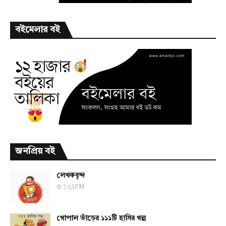
বইমেলার বই
জনপ্রিয় বই
লেখকবৃন্দ
7:53 PM
গোপাল ভাঁড়ের ১১১টি হাসির গল্প