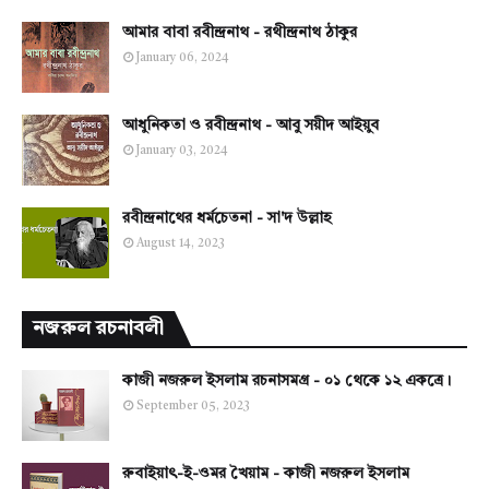
আমার বাবা রবীন্দ্রনাথ - রথীন্দ্রনাথ ঠাকুর
January 06, 2024
আধুনিকতা ও রবীন্দ্রনাথ - আবু সয়ীদ আইয়ুব
January 03, 2024
রবীন্দ্রনাথের ধর্মচেতনা - সা'দ উল্লাহ
August 14, 2023
নজরুল রচনাবলী
কাজী নজরুল ইসলাম রচনাসমগ্র - ০১ থেকে ১২ একত্রে।
September 05, 2023
রুবাইয়াৎ-ই-ওমর খৈয়াম - কাজী নজরুল ইসলাম