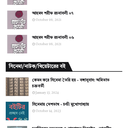
আহমদ শরীফ রচনাবলী ০৭
October 06, 2021
আহমদ শরীফ রচনাবলী ০৬
October 06, 2021
সিনেমা/নাটক/থিয়েটারের বই
কেমন করে সিনেমা তৈরি হয় - বঙ্গানুবাদ: অমিতাভ
চক্রবর্তী
January 13, 2024
সিনেমায় দেশভাগ - চণ্ডী মুখোপাধ্যায়
October 14, 2023