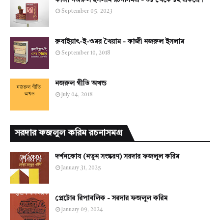
কাজী নজরুল ইসলাম রচনাসমগ্র - ০১ থেকে ১২ একত্রে।
September 05, 2023
রুবাইয়াৎ-ই-ওমর খৈয়াম - কাজী নজরুল ইসলাম
September 10, 2018
নজরুল গীতি অখন্ড
July 04, 2018
সরদার ফজলুল করিম রচনাসমগ্র
দর্শনকোষ (নতুন সংস্করণ) সরদার ফজলুল করিম
January 31, 2025
প্লেটোর রিপাবলিক - সরদার ফজলুল করিম
January 09, 2024