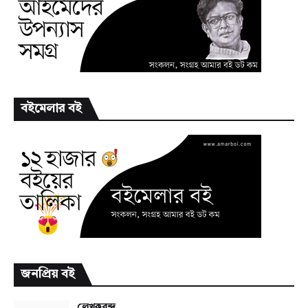
বইমেলার বই
জনপ্রিয় বই
লেখকবৃন্দ