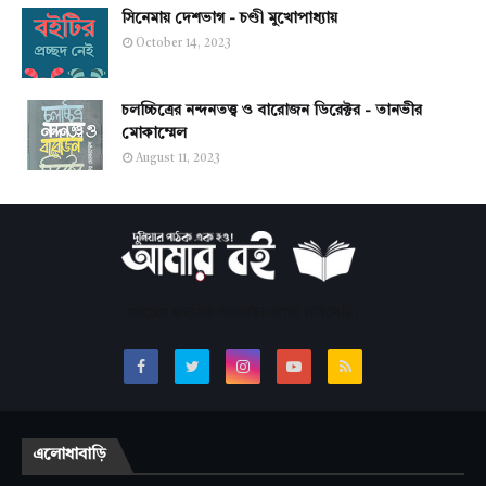
সিনেমায় দেশভাগ - চণ্ডী মুখোপাধ্যায়
October 14, 2023
চলচ্চিত্রের নন্দনতত্ত্ব ও বারোজন ডিরেক্টর - তানভীর
মোকাম্মেল
August 11, 2023
সবচেয়ে জনপ্রিয় অনলাইন বাংলা লাইব্রেরি।
এলোধাবাড়ি