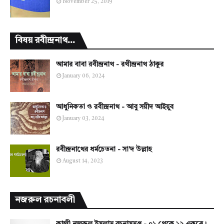
November 25, 2019
বিষয় রবীন্দ্রনাথ...
আমার বাবা রবীন্দ্রনাথ - রথীন্দ্রনাথ ঠাকুর
January 06, 2024
আধুনিকতা ও রবীন্দ্রনাথ - আবু সয়ীদ আইয়ুব
January 03, 2024
রবীন্দ্রনাথের ধর্মচেতনা - সা'দ উল্লাহ
August 14, 2023
নজরুল রচনাবলী