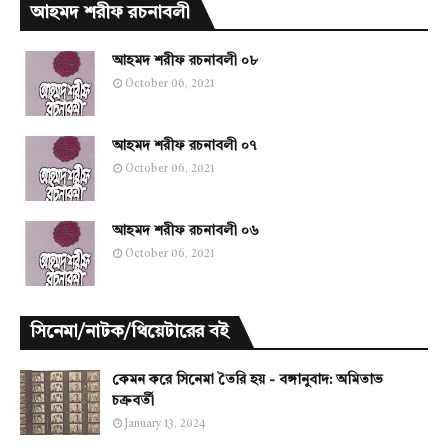
আহমদ শরীফ রচনাবলী
আহমদ শরীফ রচনাবলী ০৮
October 06, 2021
আহমদ শরীফ রচনাবলী ০৭
October 06, 2021
আহমদ শরীফ রচনাবলী ০৬
October 06, 2021
সিনেমা/নাটক/থিয়েটারের বই
কেমন করে সিনেমা তৈরি হয় - বঙ্গানুবাদ: অমিতাভ
চক্রবর্তী
January 13, 2024