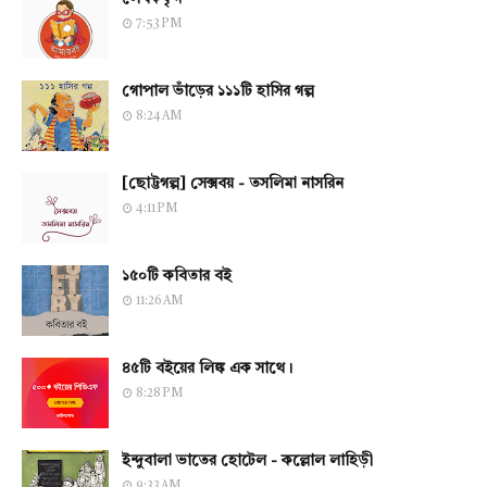
7:53 PM
গোপাল ভাঁড়ের ১১১টি হাসির গল্প
8:24 AM
[ছোট্টগল্প] সেক্সবয় - তসলিমা নাসরিন
4:11 PM
১৫০টি কবিতার বই
11:26 AM
৪৫টি বইয়ের লিঙ্ক এক সাথে।
8:28 PM
ইন্দুবালা ভাতের হোটেল - কল্লোল লাহিড়ী
9:33 AM