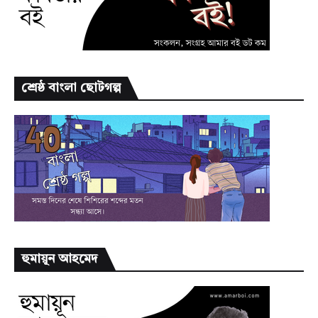
শ্রেষ্ঠ বাংলা ছোটগল্প
হুমায়ূন আহমেদ