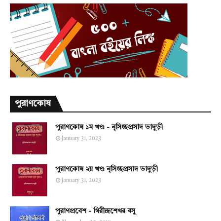
পুরাণকোষ
পুরাণকোষ ১ম খণ্ড - নৃসিংহপ্রসাদ ভাদুড়ী
January 31, 2023
পুরাণকোষ ২য় খণ্ড নৃসিংহপ্রসাদ ভাদুড়ী
January 31, 2023
পুরাণপ্রবেশ - গিরীন্দ্রশেখর বসু