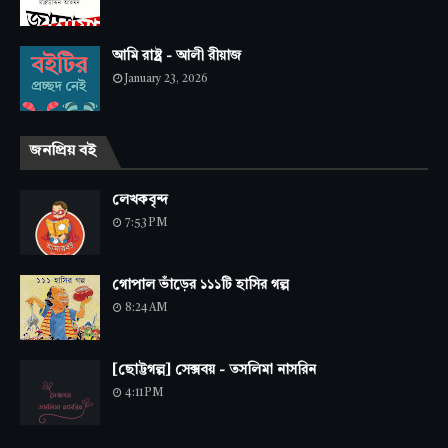
আমি রাষ্ট্র - আলী রীয়াজ
January 23, 2026
জনপ্রিয় বই
লেখকবৃন্দ
7:53 PM
গোপাল ভাঁড়ের ১১১টি হাসির গল্প
8:24 AM
[ছোট্টগল্প] সেক্সবয় - তসলিমা নাসরিন
4:11 PM