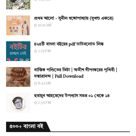
প্রথম আলো - সুনীল গঙ্গোপাধ্যায় (দুখন্ড একত্রে)
10:10 AM
৪২৫টি বাংলা বইয়ের pdf ডাউনলোড লিঙ্ক
2:29 PM
নাস্তিক পণ্ডিতের ভিটা | অতীশ দীপংকরের পৃথিবী |
সন্মাত্রানন্দ | Full Download
8:43 AM
হুমায়ূন আহমেদের উপন্যাস সমগ্র ০১ থেকে ১৪
2:59 PM
৫০০+ বাংলা বই