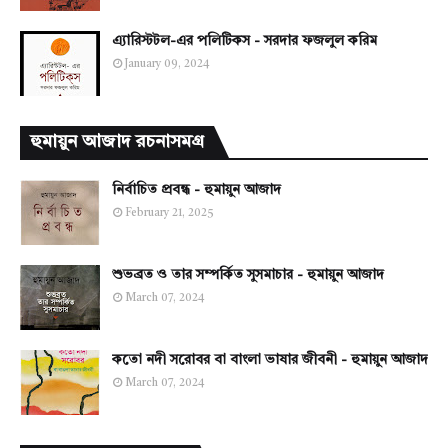
এ্যারিস্টটল-এর পলিটিকস - সরদার ফজলুল করিম
January 09, 2024
হুমায়ুন আজাদ রচনাসমগ্র
নির্বাচিত প্রবন্ধ - হুমায়ুন আজাদ
February 21, 2025
শুভব্রত ও তার সম্পর্কিত সুসমাচার - হুমায়ুন আজাদ
March 07, 2024
কতো নদী সরোবর বা বাংলা ভাষার জীবনী - হুমায়ুন আজাদ
March 07, 2024