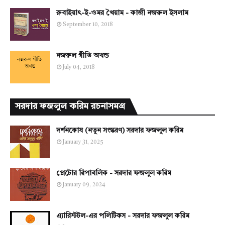
রুবাইয়াৎ-ই-ওমর খৈয়াম - কাজী নজরুল ইসলাম
September 10, 2018
নজরুল গীতি অখন্ড
July 04, 2018
সরদার ফজলুল করিম রচনাসমগ্র
দর্শনকোষ (নতুন সংস্করণ) সরদার ফজলুল করিম
January 31, 2025
প্লেটোর রিপাবলিক - সরদার ফজলুল করিম
January 09, 2024
এ্যারিস্টটল-এর পলিটিকস - সরদার ফজলুল করিম