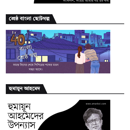
শ্রেষ্ঠ বাংলা ছোটগল্প
হুমায়ূন আহমেদ