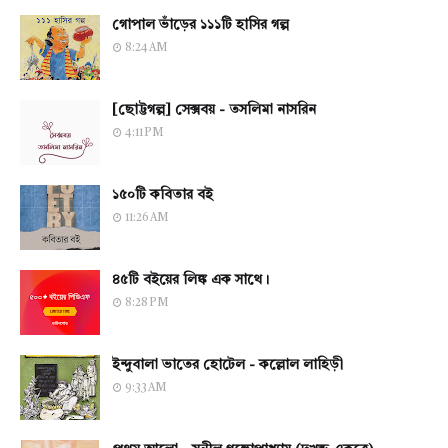
গোপাল ভাঁড়ের ১১১টি হাসির গল্প
8:24 AM
[ছোট্টগল্প] সেক্সবয় - তসলিমা নাসরিন
4:11 PM
১৫০টি কবিতার বই
11:26 AM
৪৫টি বইয়ের লিঙ্ক এক সাথে।
8:28 PM
ইন্দুবালা ভাতের হোটেল - কল্লোল লাহিড়ী
9:33 AM