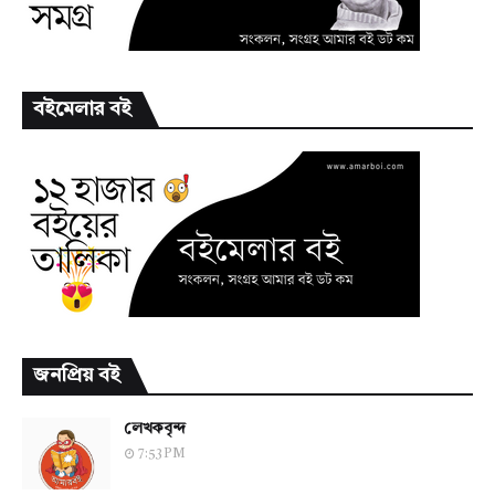
বইমেলার বই
জনপ্রিয় বই
লেখকবৃন্দ
7:53 PM