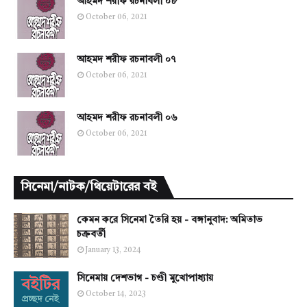
আহমদ শরীফ রচনাবলী ০৮
October 06, 2021
আহমদ শরীফ রচনাবলী ০৭
October 06, 2021
আহমদ শরীফ রচনাবলী ০৬
October 06, 2021
সিনেমা/নাটক/থিয়েটারের বই
কেমন করে সিনেমা তৈরি হয় - বঙ্গানুবাদ: অমিতাভ
চক্রবর্তী
January 13, 2024
সিনেমায় দেশভাগ - চণ্ডী মুখোপাধ্যায়
October 14, 2023