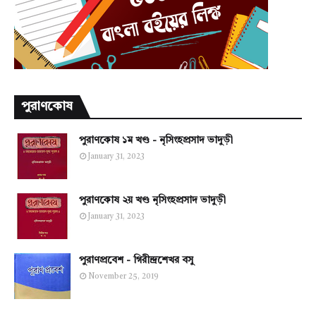
পুরাণকোষ
পুরাণকোষ ১ম খণ্ড - নৃসিংহপ্রসাদ ভাদুড়ী
January 31, 2023
পুরাণকোষ ২য় খণ্ড নৃসিংহপ্রসাদ ভাদুড়ী
January 31, 2023
পুরাণপ্রবেশ - গিরীন্দ্রশেখর বসু
November 25, 2019