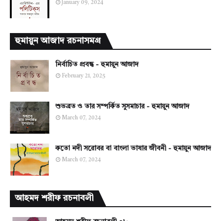
January 09, 2024
হুমায়ুন আজাদ রচনাসমগ্র
নির্বাচিত প্রবন্ধ - হুমায়ুন আজাদ
February 21, 2025
শুভব্রত ও তার সম্পর্কিত সুসমাচার - হুমায়ুন আজাদ
March 07, 2024
কতো নদী সরোবর বা বাংলা ভাষার জীবনী - হুমায়ুন আজাদ
March 07, 2024
আহমদ শরীফ রচনাবলী