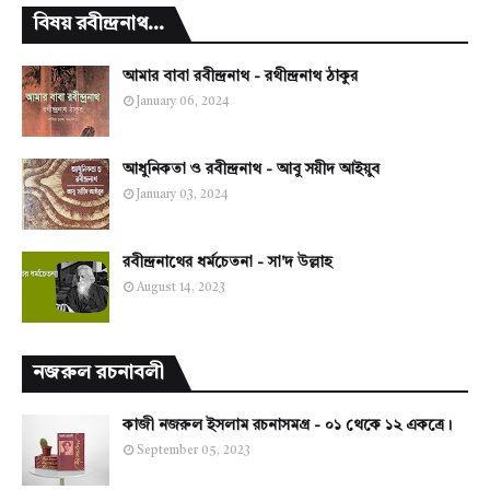
বিষয় রবীন্দ্রনাথ...
আমার বাবা রবীন্দ্রনাথ - রথীন্দ্রনাথ ঠাকুর
January 06, 2024
আধুনিকতা ও রবীন্দ্রনাথ - আবু সয়ীদ আইয়ুব
January 03, 2024
রবীন্দ্রনাথের ধর্মচেতনা - সা'দ উল্লাহ
August 14, 2023
নজরুল রচনাবলী
কাজী নজরুল ইসলাম রচনাসমগ্র - ০১ থেকে ১২ একত্রে।
September 05, 2023