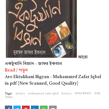
আরো
একটুখানি বিজ্ঞান - জাফর ইকবাল
Read / পড়ুন
Aro Ektukhani Bigyan - Muhammed Zafar Iqbal
in pdf [New Scanned, Good Quality]
Tags:
articles
muhammad zafar iqbal
Science
জাফর ইকবাল
প্রবন্ধ
বিজ্ঞান