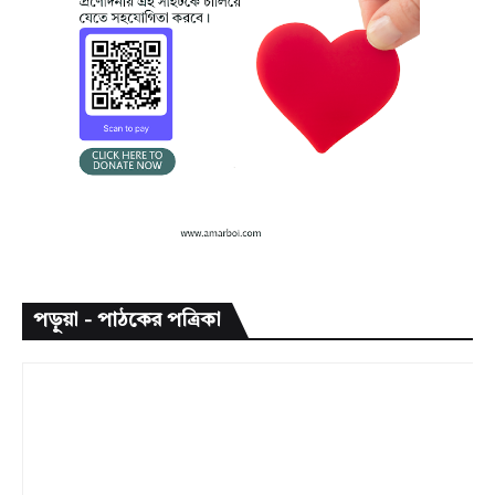
পড়ুয়া - পাঠকের পত্রিকা