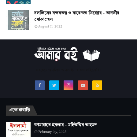
চলচ্চিত্রের নন্দনতত্ত্ব ও বারোজন ডিরেক্টর - তানভীর
মোকাম্মেল
August 11, 2023
সবচেয়ে জনপ্রিয় অনলাইন বাংলা লাইব্রেরি।
এলোধাবাড়ি
জামায়াতে ইসলাম - মহিউদ্দিন আহমদ
February 05, 2026