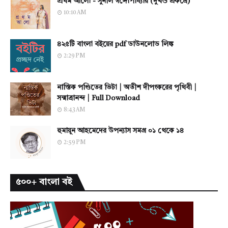
প্রথম আলো - সুনীল গঙ্গোপাধ্যায় (দুখন্ড একত্রে)
10:10 AM
৪২৫টি বাংলা বইয়ের pdf ডাউনলোড লিঙ্ক
2:29 PM
নাস্তিক পণ্ডিতের ভিটা | অতীশ দীপংকরের পৃথিবী |
সন্মাত্রানন্দ | Full Download
8:43 AM
হুমায়ূন আহমেদের উপন্যাস সমগ্র ০১ থেকে ১৪
2:59 PM
৫০০+ বাংলা বই