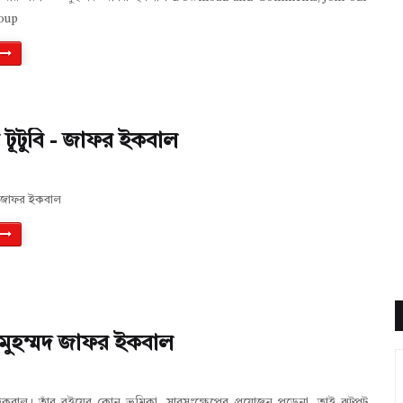
oup
টূটুবি - জাফর ইকবাল
- জাফর ইকবাল
- মুহম্মদ জাফর ইকবাল
ইকবাল। তাঁর বইয়ের কোন ভূমিকা, সারসংক্ষেপের প্রয়োজন পড়েনা, তাই ঝটপট