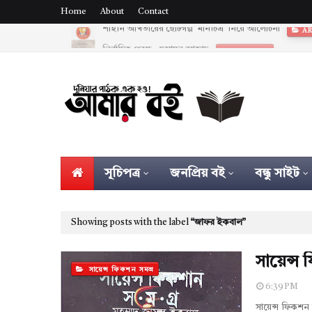
Home
About
Contact
নির্বাচিত প্রবন্ধ - হুমায়ুন আজাদ
ARTICLES
সূচিপত্র
জনপ্রিয় বই
বন্ধু সাইট
Showing posts with the label
জাফর ইকবাল
সায়েন্স
সায়েন্স ফিকশন সমগ্র
6:39 PM
সায়েন্স ফিকশন 