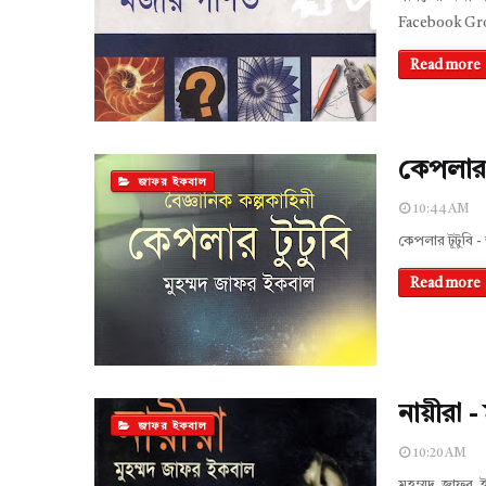
Facebook Gr
Read more
কেপলার 
জাফর ইকবাল
10:44 AM
কেপলার টূটুবি 
Read more
নায়ীরা 
জাফর ইকবাল
10:20 AM
মুহম্মদ জাফর 