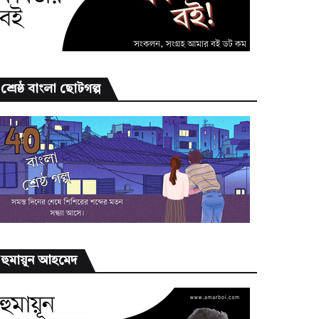
শ্রেষ্ঠ বাংলা ছোটগল্প
হুমায়ূন আহমেদ