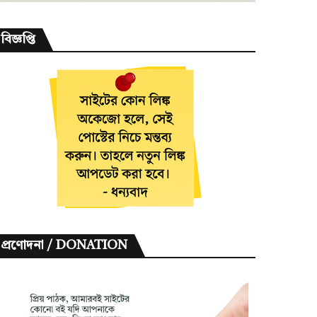
বিজ্ঞপ্তি
প্রণোদনা / DONATION