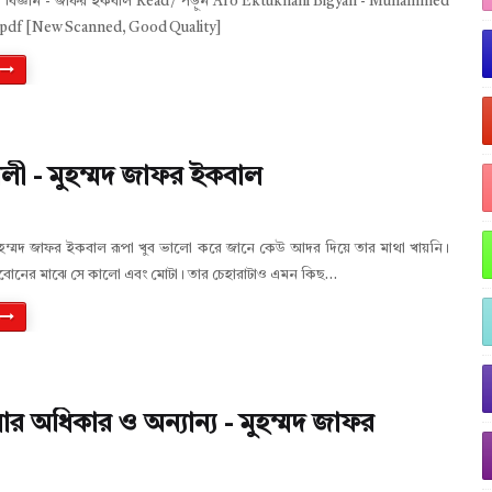
 বিজ্ঞান - জাফর ইকবাল Read / পড়ুন Aro Ektukhani Bigyan - Muhammed
n pdf [New Scanned, Good Quality]
ালী - মুহম্মদ জাফর ইকবাল
মুহম্মদ জাফর ইকবাল রূপা খুব ভালো করে জানে কেউ আদর দিয়ে তার মাথা খায়নি।
বোনের মাঝে সে কালো এবং মোটা। তার চেহারাটাও এমন কিছ…
লার অধিকার ও অন্যান্য - মুহম্মদ জাফর