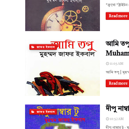
*ক্রুগো *ট্রাই
Read more
আমি তপু
জাফর ইকবাল
Muhamm
11:05 AM
আমি তপু | মুহ
Read more
দীপু নাম
জাফর ইকবাল
10:52 AM
দীপু নাম্বার টু 