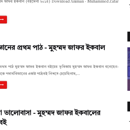
ুহম্মদ জাফর ইকবাল (বইমেলা ২০১৪) Download Animan - Muhammed Zafar
জ্ঞানের প্রথম পাঠ - মুহম্মদ জাফর ইকবাল
র প্রথম পাঠ মুহম্মদ জাফর ইকবাল বইয়ের ভূমিকায় মুহম্মদ জাফর ইকবাল বলেছেন-
ে পদার্থবিজ্ঞানের একটা পাঠ্যবই লিখতে চেয়েছিলাম,…
া ভালোবাসা - মুহম্মদ জাফর ইকবালের
বই