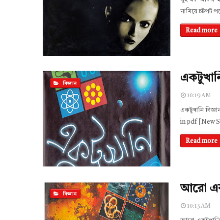
নামিয়ে চটপট 
Read more
একটুখান
বিজ্ঞান
10:19 AM
একটুখানি বিজ্
in pdf [New 
Read more
আরো একট
বিজ্ঞান
10:13 AM