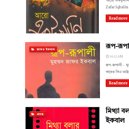
আরো একটুখানি
Zafar Iqbal i
Read more
রূপ-রূপ
জাফর ইকবাল
10:12 AM
রূপ-রূপালী - 
তাদের তিন ভাই
Read more
মিথ্যা ব
প্রবন্ধ
ইকবাল