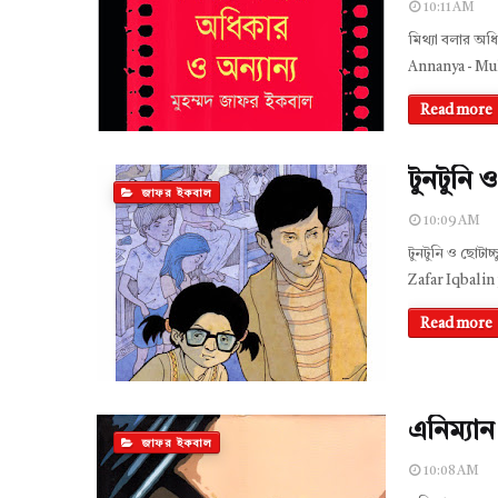
10:11 AM
মিথ্যা বলার অধ
Annanya - Mu
Read more
টুনটুনি 
জাফর ইকবাল
10:09 AM
টুনটুনি ও ছোট
Zafar Iqbal 
Read more
এনিম্যান
জাফর ইকবাল
10:08 AM