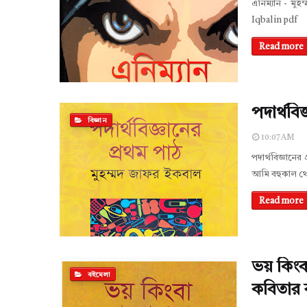
এনিম্যান - ম
Iqbal in pdf
Read more
পদার্থবি
বিজ্ঞান
10:07 AM
পদার্থবিজ্ঞানে
আমি বহুকাল থেক
Read more
ভয় কিংব
বইমেলা
কবিতার 