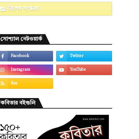
বিশেষ সংস্করণ
সোশ্যাল নেটওয়ার্ক
কবিতার বইগুলি