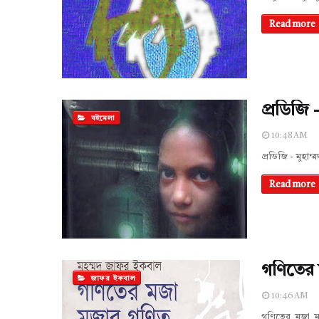
Read more
প্রডিজি 
বইমেলা
10:48 AM
প্রডিজি - মুহা
Read more
গণিতের 
জাফর ইকবাল
10:46 AM
গণিতের মজা 