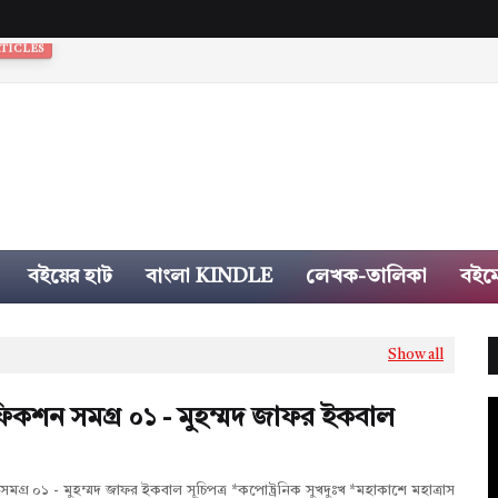
বইয়ের হাট
বাংলা KINDLE
লেখক-তালিকা
বইম
Show all
 ফিকশন সমগ্র ০১ - মুহম্মদ জাফর ইকবাল
সমগ্র ০১ - মুহম্মদ জাফর ইকবাল সূচিপত্র *কপোট্রনিক সুখদুঃখ *মহাকাশে মহাত্রাস