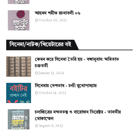
আহমদ শরীফ রচনাবলী ০৬
October 06, 2021
সিনেমা/নাটক/থিয়েটারের বই
কেমন করে সিনেমা তৈরি হয় - বঙ্গানুবাদ: অমিতাভ
চক্রবর্তী
January 13, 2024
সিনেমায় দেশভাগ - চণ্ডী মুখোপাধ্যায়
October 14, 2023
চলচ্চিত্রের নন্দনতত্ত্ব ও বারোজন ডিরেক্টর - তানভীর
মোকাম্মেল
August 11, 2023