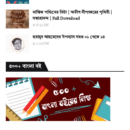
নাস্তিক পণ্ডিতের ভিটা | অতীশ দীপংকরের পৃথিবী |
সন্মাত্রানন্দ | Full Download
8:43 AM
হুমায়ূন আহমেদের উপন্যাস সমগ্র ০১ থেকে ১৪
2:59 PM
৫০০+ বাংলা বই