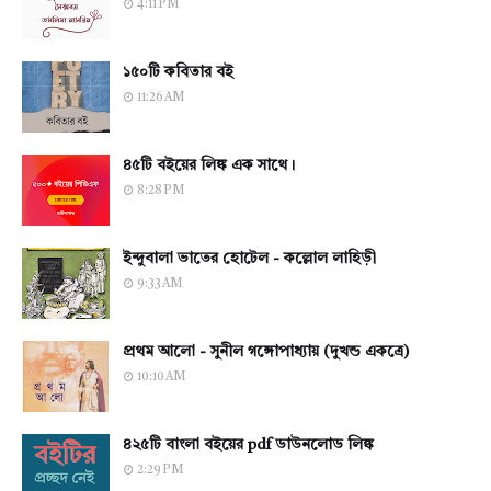
4:11 PM
১৫০টি কবিতার বই
11:26 AM
৪৫টি বইয়ের লিঙ্ক এক সাথে।
8:28 PM
ইন্দুবালা ভাতের হোটেল - কল্লোল লাহিড়ী
9:33 AM
প্রথম আলো - সুনীল গঙ্গোপাধ্যায় (দুখন্ড একত্রে)
10:10 AM
৪২৫টি বাংলা বইয়ের pdf ডাউনলোড লিঙ্ক
2:29 PM