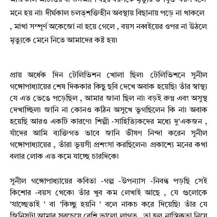
আজকাল আটাত্তর বা ঊনআশি বছর বয়সকে মৃত্যুর উপযুক্ত বয়স বলে
মনে হয় না৷ দীর্ঘকাল চলত্শক্তিহীন অবস্থায় বিছানায় পড়ে না থাকলে
, মাথা সম্পূর্ণ অকেজো না হয়ে গেলে , বয়স নব্বইয়ের ওপর না উঠলে
মৃত্যুকে মেনে নিতে আমাদের কষ্ট হয়৷
প্রায় অর্ধেক দিন টেলিভিশন খোলা ছিল৷ টেলিভিশনে সুনীল
গঙ্গোপাধ্যায়ের শেষ দিককার কিছু ছবি দেখে অবাক হয়েছি৷ তাঁর স্বাস্থ্য
যে এত ভেঙে পড়েছিল , আমার জানা ছিল না৷ বড়ই রুগ্ন এবং অসুস্থ
দেখাচ্ছিল৷ জানি না কোনও কঠিন অসুখে ভুগছিলেন কি না৷ অবাক
হয়েছি আরও একটি কারণে৷ শিল্পী -সাহিত্যিকদের মধ্যে দু’একজন ,
যাঁদের আমি ব্যক্তিগত ভাবে জানি ভীষণ নিন্দা করেন সুনীল
গঙ্গোপাধ্যায়ের , তাঁরা ভূয়সী প্রশংসা করছিলেন৷ প্রকাশ্যে মনের কথা
বলার লোক এত কমে যাচ্ছে চারদিকে৷
সুনীল গঙ্গোপাধ্যায়ের কবিতা -গল্প -উপন্যাস -নিবন্ধ পড়ছি সেই
কিশোর -বয়স থেকে৷ তাঁর খুব কম লেখাই আছে , যে গুলোকে
‘যাচ্ছেতাই ’ বা ‘কিচ্ছু হয়নি ’ বলে নাকচ করে দিয়েছি৷ তাঁর যে
জিনিসটা আমার সবচেয়ে বেশি ভালো লাগত , তা হল নাস্তিকতা নিয়ে