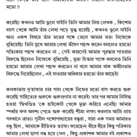
ঘটে! কিন্ত্ত তাই বলে সাহিত্যিকরা আচরণ করবেন রাজনীতিকের
মতো !৷
করেছি৷ কখনও আমি ভুলে যাইনি তিনি আমার প্রিয় লেখক , কিশোর
বয়স থেকে আমি তাঁর লেখা পড়ে মুগ্ধ হয়েছি , কখনও ভুলে যাইনি
অন্য একশ বিষয়ে তাঁর মতের সঙ্গে মেলে আমার মত৷ নিজেকে
বুঝিয়েছি৷ তিনি মুখে আমার লেখা ভীষণ পছন্দ করেন বললেও হয়তো
সত্যিকার পছন্দ করতেন না , সেই কারণেই আমার পুরস্কার পাওয়ার
বিরুদ্ধে ছিলেন৷ নিজেকে বুঝিয়েছি , মুক্ত চিন্তার পক্ষে বললেও তিনি
হয়তো আমার লেখা পছন্দ করতেন না বলে আমার বাক স্বাধীনতার
বিরুদ্ধে গিয়েছিলেন , এই যাওয়ার অধিকার হয়তো তাঁর আছেই৷
কলকাতায় দু’হাজার চার সাল থেকে নিজের মতো বাস করতে শুরু
করেছি সাহিত্যের গুরুকে গুরুপ্রণাম না করেই৷ তার পর আমার নিষিদ্ধ
হওয়া ‘দ্বিখণ্ডিত ’কে হাইকোর্ট থেকে মুক্ত করিয়ে এনেছি৷ আমার
স্পর্ধার ফল অবশ্য পেতে শুরু করেছি শীঘ্র৷ লক্ষ্য করলাম আমি প্রায়
সবখানে ব্রাত্য৷ সুনীল গঙ্গোপাধ্যায়ের বন্ধুরা , যারা এক সময় আমারও
বন্ধু ছিল , আমাকে রীতিমত ত্যাজ্য করেছেন৷ ধীরে ধীরে কিছু পত্রিকায়
আমার লেখা ছাপা বন্ধ হয়ে গেল , কিছু প্রকাশক আমার বই প্রকাশও