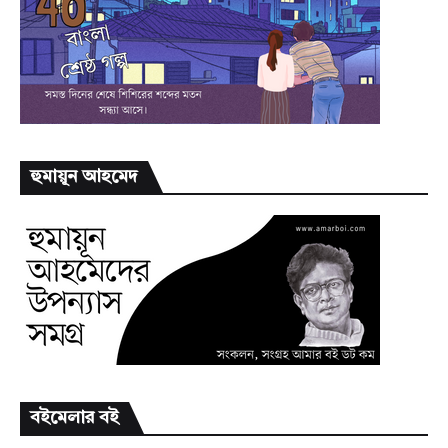
হুমায়ূন আহমেদ
বইমেলার বই