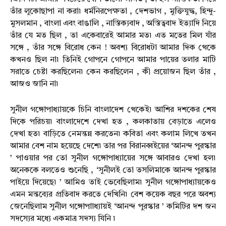
তাঁর লুকোছাপা না করা৷ ধর্মনিরপেক্ষতা , দেশভাগ , মুক্তিযুদ্ধ, হিন্দু-
মুসলমান , বাংলা এবং বাঙালি , নাস্তিক্যবাদ , অস্তিত্ববাদ ইত্যাদি নিয়ে
তাঁর যে মত ছিল , তা একেবারেই আমার মত৷ এত মতের মিল যাঁর
সঙ্গে , তাঁর সঙ্গে বিরোধ কেন ! অবশ্য বিরোধটা আমার দিক থেকে
কখনও ছিল না৷ তিনিই গোপনে গোপনে আমার পায়ের তলার মাটি
সরাতে চেষ্টা করছিলেন৷ কেন করছিলেন , কী প্রয়োজন ছিল তাঁর ,
আজও জানি না৷
সুনীল গঙ্গোপাধ্যায়কে চিনি বাংলাদেশ থেকেই৷ আশির দশকের শেষ
দিকে পরিচয়৷ বাংলাদেশে দেখা হত , কলকাতায় বেড়াতে এলেও
দেখা হত৷ বাড়িতে নেমন্তন্ন করতেন৷ কবিতা এবং কলাম লিখে তখন
আমার বেশ নাম হয়েছে দেশে৷ তার পর বিরানব্বইয়ের ‘আনন্দ পুরস্কার
’ পাওয়ার পর তো সুনীল গঙ্গোপাধ্যায়ের সঙ্গে আবারও দেখা হল৷
অনেককে বলতেও শুনেছি , ‘সুনীলই তো তসলিমাকে আনন্দ পুরস্কার
পাইয়ে দিয়েছে৷ ’ আমিও তাই ভেবেছিলাম৷ সুনীল গঙ্গোপাধ্যায়কেও
এমন মন্তব্যের প্রতিবাদ করতে দেখিনি৷ বেশ কয়েক বছর পরে অবশ্য
জেনেছিলাম সুনীল গঙ্গোপাাধ্যায়ই ‘আনন্দ পুরস্কার ’ কমিটির দশ জন
সদস্যের মধ্যে একমাত্র সদস্য যিনি ৷