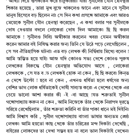
’ আখ্যা দিয়ে গুণকীর্তন করে চাটুকাররা৷ যারা সুনীলের যৌন হেনস্থার
শিকার হয়েছে , তারা মুখ বুজে থাকলেও জানে এবং মানে যে সুনীল
মানুষ হিসেবে বড় ছিলেন না৷ সে দিন কথা প্রসঙ্গে আমাকে এবং আরও
মেয়েকে সুনীল যৌন হেনস্থা করেছেন , এ কথা বলার পর সুনীলকে
দোষ দেওয়ার বদলে লোকেরা দোষ দিল আমাকে৷ ছি ছি করল
আমাকে ! সুনীলও দিব্যি অস্বীকার করলেন খবর৷ যেমন অস্বীকার
করেন আমার বই নিষিদ্ধ করার জন্য তিনি যে উঠে পড়ে লেগেছিলেন ,
সে সব ঐতিহাসিক ঘটনা৷ এত বড় লেখক কী নির্দ্বিধায় মিথ্যে বলেন !
আমি স্তম্ভিত হয়ে যাই৷ আজ যদি কোনও সভ্য দেশে কোনও পুরুষ
লেখকের বিরুদ্ধে যৌন হেনস্থার অভিযোগ আসে , লোকেরা
লেখককে , সে যত ব .ড লেখকই হোক না কেন , ছি ছি করবে৷ কিন্ত্ত
এ দেশে উল্টো ! হবে না কেন , এখনও ধর্ষিতা হলে ধর্ষণের জন্য
বেশির ভাগ লোক ধর্ষিতাকেই দোষী সাব্যস্ত করে৷ এ দেশের থেকে এর
চেয়ে ভালো আশা করার কী -ই -বা আছে !যত শত্রুতাই সুনীল
গঙ্গোপাধ্যায় করুন না কেন , আমি নিজেকে তাঁর থেকে নিরাপদ দূরত্বে
সরিয়ে রেখেছিলাম , তাঁর শত্রুতা করিনি বা তাঁর পাকা ধানে মই দিইনি৷
আমি বিশ্বাস করি , সুনীল গঙ্গোপাধ্যায় বাংলা ভাষার অন্যতম শ্রেষ্ঠ
লেখক৷ আমি হয়তো কাছ থেকে তাঁর চরিত্রের মন্দ দিকটা দেখেছি ,
বাইরের লোকদের তা দেখা সম্ভব হয় না বলে ভাল দিকটাই দেখেন৷