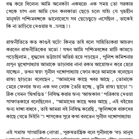
বন্ধ করে দিলেন৷ আমি অনেকটা একঘরে৷ এক সময় তো সরকার
থেকে চাপ এল আমি যেন কলকাতা ছেড়ে চলে যাই৷ যে গৃহহীন
মানুষটা পশ্চিমবঙ্গকে ভালোবেসে সব ছেড়েছুড়ে এসেছিল , তাকেই
কি না তাড়িয়ে দেওয়ার ষ ..ডযন্ত্র ! ৷
রাজনীতিতে কত কাণ্ডই ঘটে! কিন্ত্ত তাই বলে সাহিত্যিকরা আচরণ
করবেন রাজনীতিকের মতো ! যখন আমি পশ্চিমবঙ্গের মাটি কামড়ে
পড়েছিলাম , বুদ্ধদেব ভট্টাচার্য অতিষ্ঠ হয়ে পড়ছেন , পুলিশ কমিশনার
প্রসূন মুখোপাধ্যায় আমাকে তাড়াবার নানা রকম আয়োজন করে হেরে
যাচ্ছেন , তখন স্বয়ং সুনীল গঙ্গোপাধ্যায় ফোন করে আমাকে বলেছেন
রাজ্য ছাড়তে৷ বলেছেন , ‘‘আমাদের কাছে খবর আছে , তোমাকে
মেরে ফেলার জন্য এক দল লোক তৈরি হচ্ছে , তুমি রাজ্য ছাড়ো ’’৷
ঠিক যেমন ‘দ্বিখণ্ডিত ’ নিষিদ্ধ করার জন্য ‘আজকাল ’ পত্রিকায় দেওয়া
সাক্ষাত্কারে বলেছিলেন , ‘‘আমাদের কাছে খবর আছে , এই বইয়ের
জন্য দাঙ্গা বাধবে , তাই আমরা বই নিষিদ্ধ করেছি , স্ফুলিঙ্গকে বারুদের
কাছে যেতে দিইনি ’’৷ শাসকের সুরে কথা বলতেন সুনীল গঙ্গোপাধ্যায়৷
এই সমাজ সাংঘাতিক নোংরা , পুরুষতান্ত্রিক বলে সুনীলকে ‘বড় মানুষ