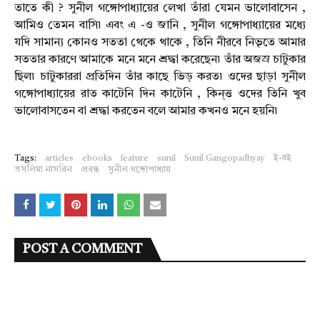
তাতে কী ? সুনীল গঙ্গোপাধ্যায়ের লেখা তাঁরা যেমন ভালোবাসেন ,
আমিও তেমন বাসি৷ এবং এ -ও জানি , সুনীল গঙ্গোপাধ্যায়ের মধ্যে
যদি সামান্য কোনও সততা থেকে থাকে , তিনি নীরবে নিভৃতে আমার
সততার কারণে আমাকে মনে মনে শ্রদ্ধা করেছেন৷ তাঁর অজস্র চাটুকার
ছিল৷ চাটুকাররা প্রতিদিন তাঁর কাছে ভিড় করত৷ ওদের ছাড়া সুনীল
গঙ্গোপাধ্যায়ের রাত কাটেনি দিন কাটেনি , কিন্ত্ত ওদের তিনি খুব
ভালোবাসতেন বা শ্রদ্ধা করতেন বলে আমার কখনও মনে হয়নি৷
Tags:
articles
ebooks
feature
sunil
Sunil Gangopadhyay
ই-বই
তসলিমা নাসরিন
প্রবন্ধ
সুনীল গঙ্গোপাধ্যায়
POST A COMMENT