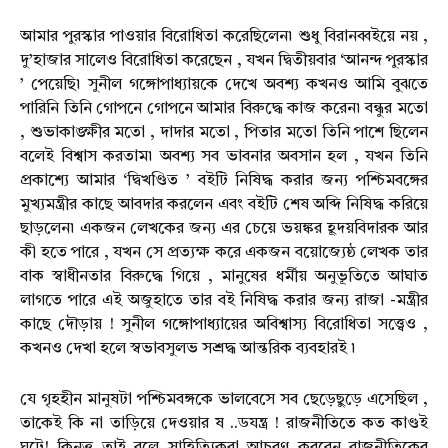
আমার পুরস্কার পাওয়ার বিরোধিতা করেছিলেন৷ শুধু বিরানব্বইয়ে নয় ,
দু’হাজার সালেও বিরোধিতা করেছেন , যখন দ্বিতীয়বার ‘আনন্দ পুরস্কার
’ পেয়েছি৷ সুনীল গঙ্গোপাধ্যায়কে দেখে অবশ্য কখনও আমি বুঝতে
পারিনি তিনি গোপনে গোপনে আমার বিরুদ্ধে কাজ করেন৷ বন্ধুর মতো
, শুভাকাঙ্ক্ষীর মতো , দাদার মতো , পিতার মতো তিনি পাশে ছিলেন
বলেই বিশ্বাস করতাম৷ অবশ্য সব ভাবনার অবসান হল , যখন তিনি
প্রকাশ্যে আমার ‘দ্বিখণ্ডিত ’ বইটি নিষিদ্ধ করার জন্য পশ্চিমবঙ্গের
মুখ্যমন্ত্রীর কাছে আবদার করলেন এবং বইটি শেষ অব্দি নিষিদ্ধ করিয়ে
ছাড়লেন৷ একজন লেখকের জন্য এর চেয়ে ভয়ঙ্কর হূদয়বিদারক আর
কী হতে পারে , যখন সে প্রত্যক্ষ করে একজন বয়োজ্যেষ্ঠ লেখক তার
বাক স্বাধীনতার বিরুদ্ধে গিয়ে , মানুষের ধর্মীয় অনুভূতিতে আঘাত
লাগতে পারে এই অজুহাতে তার বই নিষিদ্ধ করার জন্য রাজা -মন্ত্রীর
কাছে দৌড়ায় ! সুনীল গঙ্গোপাধ্যায়ের অবিশ্বাস্য বিরোধিতা সত্ত্বেও ,
কখনও দেখা হলে স্বভাবসুলভ সশ্রদ্ধ আন্তরিক ব্যবহারই ৷
যে গৃহহীন মানুষটা পশ্চিমবঙ্গকে ভালবেসে সব ছেড়েছুড়ে এসেছিল ,
তাকেই কি না তাড়িয়ে দেওয়ার ষ ..ডযন্ত্র ! রাজনীতিতে কত কাণ্ডই