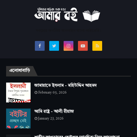
সবচেয়ে জনপ্রিয় অনলাইন বাংলা লাইব্রেরি।
এলোধাবাড়ি
জামায়াতে ইসলাম - মহিউদ্দিন আহমদ
February 05, 2026
আমি রাষ্ট্র - আলী রীয়াজ
January 23, 2026