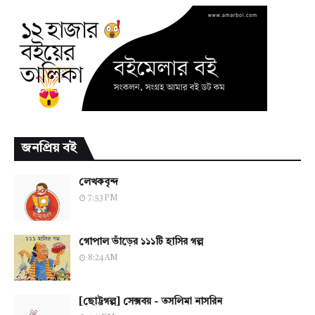
জনপ্রিয় বই
লেখকবৃন্দ
7:53 PM
গোপাল ভাঁড়ের ১১১টি হাসির গল্প
8:24 AM
[ছোট্টগল্প] সেক্সবয় - তসলিমা নাসরিন