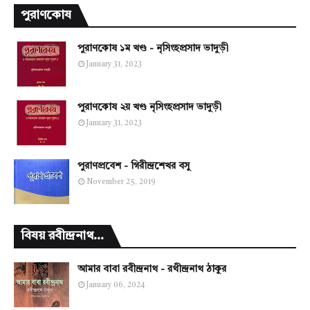
পুরাণকোষ
পুরাণকোষ ১ম খণ্ড - নৃসিংহপ্রসাদ ভাদুড়ী
January 31, 2023
পুরাণকোষ ২য় খণ্ড নৃসিংহপ্রসাদ ভাদুড়ী
January 31, 2023
পুরাণপ্রবেশ - গিরীন্দ্রশেখর বসু
November 25, 2019
বিষয় রবীন্দ্রনাথ...
আমার বাবা রবীন্দ্রনাথ - রথীন্দ্রনাথ ঠাকুর
January 06, 2024