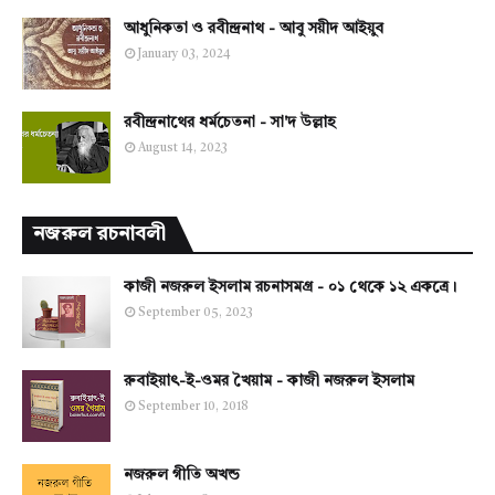
আধুনিকতা ও রবীন্দ্রনাথ - আবু সয়ীদ আইয়ুব
January 03, 2024
রবীন্দ্রনাথের ধর্মচেতনা - সা'দ উল্লাহ
August 14, 2023
নজরুল রচনাবলী
কাজী নজরুল ইসলাম রচনাসমগ্র - ০১ থেকে ১২ একত্রে।
September 05, 2023
রুবাইয়াৎ-ই-ওমর খৈয়াম - কাজী নজরুল ইসলাম
September 10, 2018
নজরুল গীতি অখন্ড