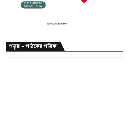
পড়ুয়া - পাঠকের পত্রিকা