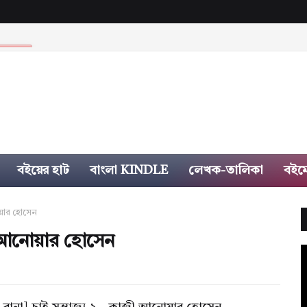
TICLES
বইয়ের হাট
বাংলা KINDLE
লেখক-তালিকা
বইম
নোয়ার হোসেন
জী আনোয়ার হোসেন