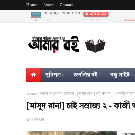
Home
About
Contact
শাহীন আখতারের ছোটগল্প ‘মানচিত্র’ নিয়ে আলোচনা
AR
সূচিপত্র
জনপ্রিয় বই
বন্ধু সাইট
Home
কাজী আনোয়ার হোসেন
[মাসুদ রানা] চাই সম্রাজ্য ২ - কাজী আ
[মাসুদ রানা] চাই সম্রাজ্য ২ - কা
9:00 AM