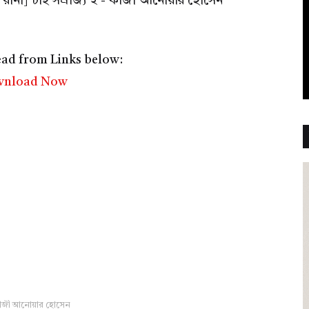
দ রানা] চাই সম্রাজ্য ২ - কাজী আনোয়ার হোসেন
ad from Links below:
nload Now
াজী আনোয়ার হোসেন