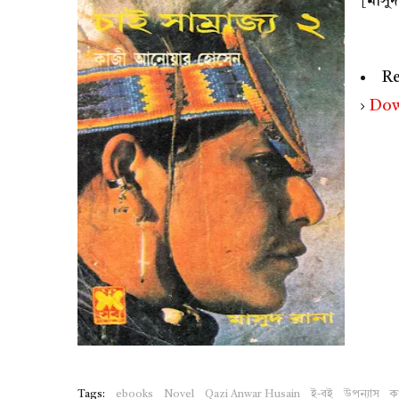
[মাসু
Re
Dow
Tags:
ebooks
Novel
Qazi Anwar Husain
ই-বই
উপন্যাস
ক