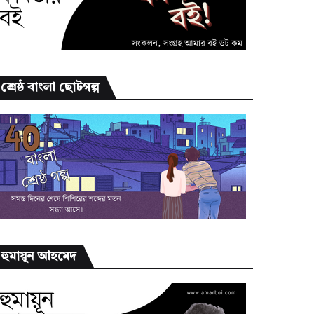
শ্রেষ্ঠ বাংলা ছোটগল্প
হুমায়ূন আহমেদ