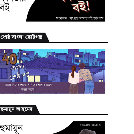
শ্রেষ্ঠ বাংলা ছোটগল্প
হুমায়ূন আহমেদ