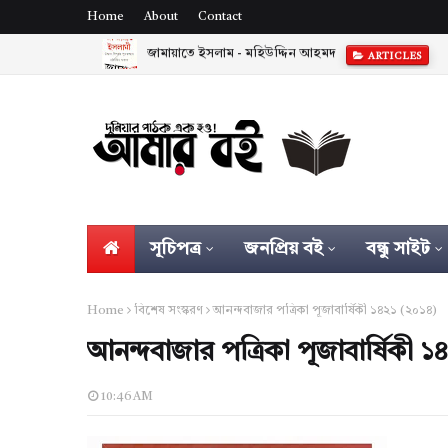
Home
About
Contact
জামায়াতে ইসলাম - মহিউদ্দিন আহমদ
ARTICLES
সূচিপত্র
জনপ্রিয় বই
বন্ধু সাইট
Home
বিশেষ সংস্করণ
আনন্দবাজার পত্রিকা পূজাবার্ষিকী ১৪২১ (২০১৪)
আনন্দবাজার পত্রিকা পূজাবার্ষিকী 
10:46 AM