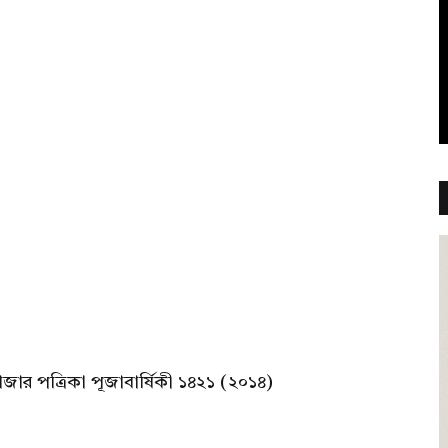
জার পত্রিকা পূজাবার্ষিকী ১৪২১ (২০১৪)