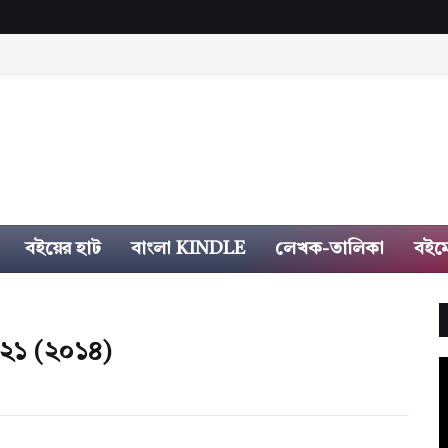
বইয়ের হাট
বাংলা KINDLE
লেখক-তালিকা
বইম
১৪২১ (২০১৪)