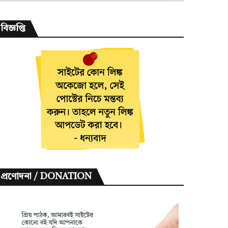
বিজ্ঞপ্তি
প্রণোদনা / DONATION