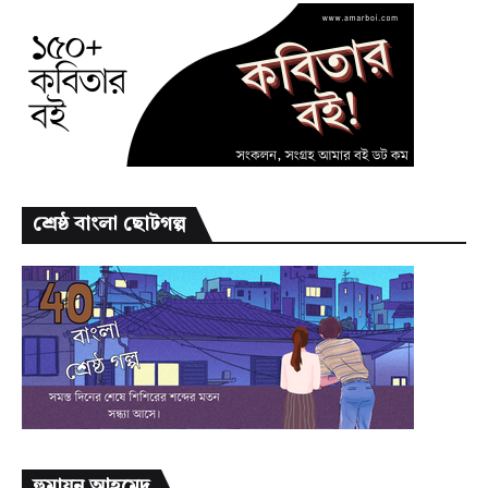
শ্রেষ্ঠ বাংলা ছোটগল্প
হুমায়ূন আহমেদ