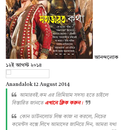
আনন্দলোক
১২ই আগস্ট ২০১৪
Anandalok 12 August 2014
আমারবই.কম এর প্রিমিয়াম সদস্য হতে চাইলে
বিস্তারিত জানতে
এখানে ক্লিক করুন
।
কোন ডাউনলোড লিঙ্ক কাজ না করলে, নিচের
কমেন্টস বক্সে লিখে আমাদের জানিয়ে দিন, আমরা যথা