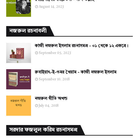
August 14, 2023
নজরুল রচনাবলী
কাজী নজরুল ইসলাম রচনাসমগ্র - ০১ থেকে ১২ একত্রে।
September 05, 2023
রুবাইয়াৎ-ই-ওমর খৈয়াম - কাজী নজরুল ইসলাম
September 10, 2018
নজরুল গীতি অখন্ড
July 04, 2018
সরদার ফজলুল করিম রচনাসমগ্র