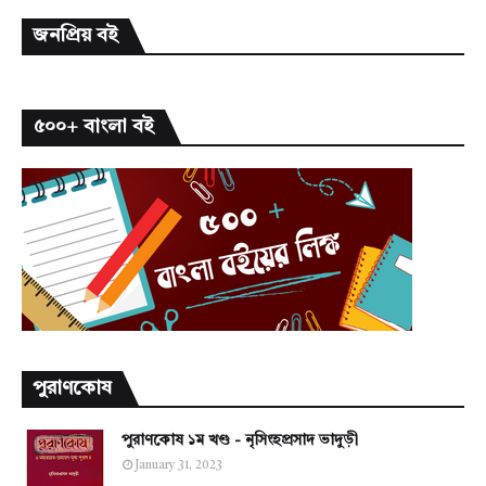
জনপ্রিয় বই
৫০০+ বাংলা বই
পুরাণকোষ
পুরাণকোষ ১ম খণ্ড - নৃসিংহপ্রসাদ ভাদুড়ী
January 31, 2023