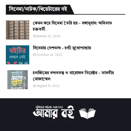
সিনেমা/নাটক/থিয়েটারের বই
কেমন করে সিনেমা তৈরি হয় - বঙ্গানুবাদ: অমিতাভ
চক্রবর্তী
January 13, 2024
সিনেমায় দেশভাগ - চণ্ডী মুখোপাধ্যায়
October 14, 2023
চলচ্চিত্রের নন্দনতত্ত্ব ও বারোজন ডিরেক্টর - তানভীর
মোকাম্মেল
August 11, 2023
সবচেয়ে জনপ্রিয় অনলাইন বাংলা লাইব্রেরি।