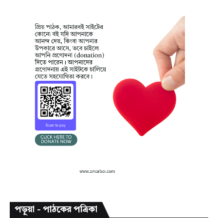
পড়ুয়া - পাঠকের পত্রিকা