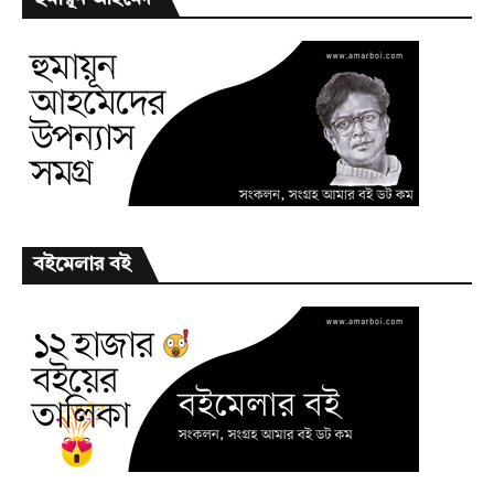
বইমেলার বই