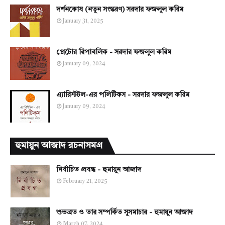
দর্শনকোষ (নতুন সংস্করণ) সরদার ফজলুল করিম
January 31, 2025
প্লেটোর রিপাবলিক - সরদার ফজলুল করিম
January 09, 2024
এ্যারিস্টটল-এর পলিটিকস - সরদার ফজলুল করিম
January 09, 2024
হুমায়ুন আজাদ রচনাসমগ্র
নির্বাচিত প্রবন্ধ - হুমায়ুন আজাদ
February 21, 2025
শুভব্রত ও তার সম্পর্কিত সুসমাচার - হুমায়ুন আজাদ
March 07, 2024