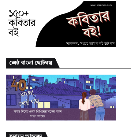
শ্রেষ্ঠ বাংলা ছোটগল্প
হুমায়ূন আহমেদ