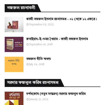
নজরুল রচনাবলী
কাজী নজরুল ইসলাম রচনাসমগ্র - ০১ থেকে ১২ একত্রে।
September 05, 2023
রুবাইয়াৎ-ই-ওমর খৈয়াম - কাজী নজরুল ইসলাম
September 10, 2018
নজরুল গীতি অখন্ড
July 04, 2018
সরদার ফজলুল করিম রচনাসমগ্র
দর্শনকোষ (নতুন সংস্করণ) সরদার ফজলুল করিম
January 31, 2025