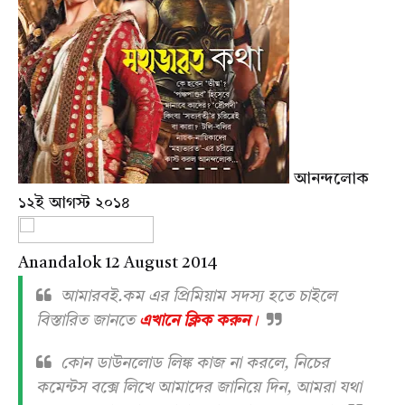
আনন্দলোক
১২ই আগস্ট ২০১৪
Anandalok 12 August 2014
আমারবই.কম এর প্রিমিয়াম সদস্য হতে চাইলে
বিস্তারিত জানতে
এখানে ক্লিক করুন
।
কোন ডাউনলোড লিঙ্ক কাজ না করলে, নিচের
কমেন্টস বক্সে লিখে আমাদের জানিয়ে দিন, আমরা যথা