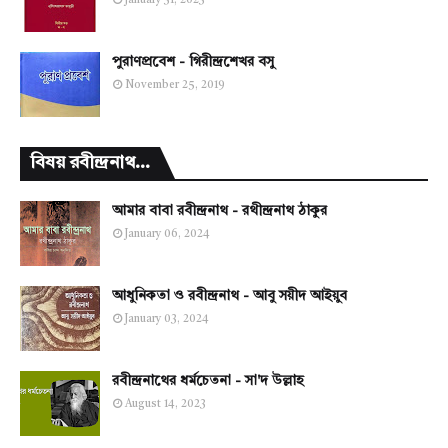
January 31, 2023
পুরাণপ্রবেশ - গিরীন্দ্রশেখর বসু
November 25, 2019
বিষয় রবীন্দ্রনাথ...
আমার বাবা রবীন্দ্রনাথ - রথীন্দ্রনাথ ঠাকুর
January 06, 2024
আধুনিকতা ও রবীন্দ্রনাথ - আবু সয়ীদ আইয়ুব
January 03, 2024
রবীন্দ্রনাথের ধর্মচেতনা - সা'দ উল্লাহ
August 14, 2023