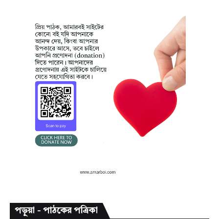
পড়ুয়া - পাঠকের পত্রিকা