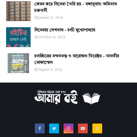
কেমন করে সিনেমা তৈরি হয় - বঙ্গানুবাদ: অমিতাভ
চক্রবর্তী
January 13, 2024
সিনেমায় দেশভাগ - চণ্ডী মুখোপাধ্যায়
October 14, 2023
চলচ্চিত্রের নন্দনতত্ত্ব ও বারোজন ডিরেক্টর - তানভীর
মোকাম্মেল
August 11, 2023
সবচেয়ে জনপ্রিয় অনলাইন বাংলা লাইব্রেরি।