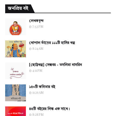
জনপ্রিয় বই
লেখকবৃন্দ
7:53 PM
গোপাল ভাঁড়ের ১১১টি হাসির গল্প
8:24 AM
[ছোট্টগল্প] সেক্সবয় - তসলিমা নাসরিন
4:11 PM
১৫০টি কবিতার বই
11:26 AM
৪৫টি বইয়ের লিঙ্ক এক সাথে।
8:28 PM