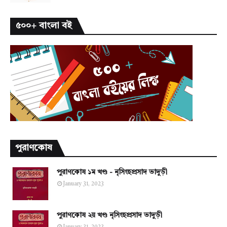
৫০০+ বাংলা বই
পুরাণকোষ
পুরাণকোষ ১ম খণ্ড - নৃসিংহপ্রসাদ ভাদুড়ী
January 31, 2023
পুরাণকোষ ২য় খণ্ড নৃসিংহপ্রসাদ ভাদুড়ী