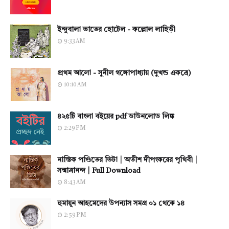
ইন্দুবালা ভাতের হোটেল - কল্লোল লাহিড়ী
9:33 AM
প্রথম আলো - সুনীল গঙ্গোপাধ্যায় (দুখন্ড একত্রে)
10:10 AM
৪২৫টি বাংলা বইয়ের pdf ডাউনলোড লিঙ্ক
2:29 PM
নাস্তিক পণ্ডিতের ভিটা | অতীশ দীপংকরের পৃথিবী |
সন্মাত্রানন্দ | Full Download
8:43 AM
হুমায়ূন আহমেদের উপন্যাস সমগ্র ০১ থেকে ১৪
2:59 PM