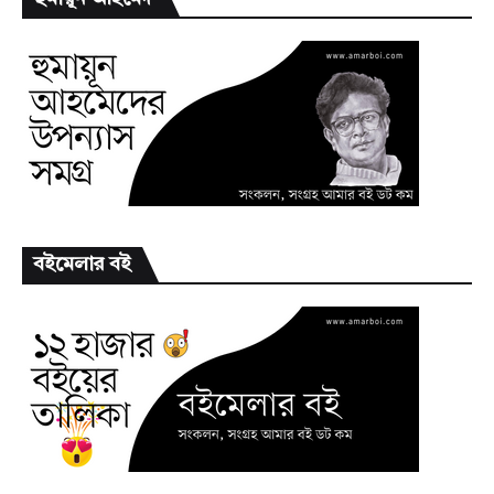
বইমেলার বই