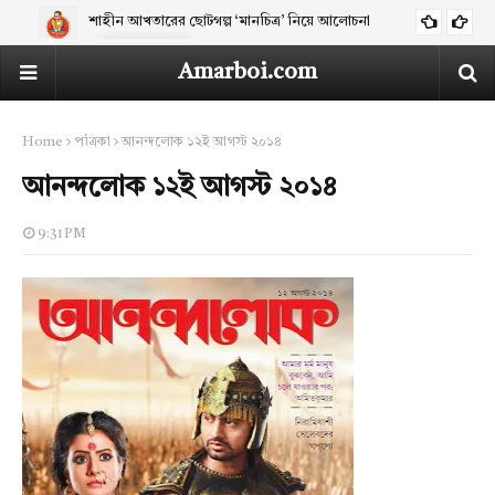
শাহীন আখতারের ছোটগল্প ‘মানচিত্র’ নিয়ে আলোচনা
ARTICLES
Amarboi.com
Home
পত্রিকা
আনন্দলোক ১২ই আগস্ট ২০১৪
আনন্দলোক ১২ই আগস্ট ২০১৪
9:31 PM