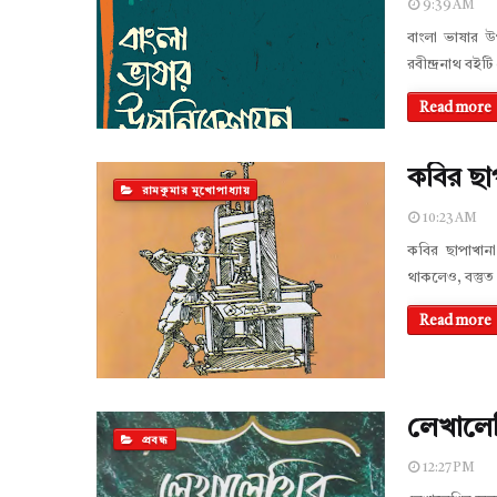
9:39 AM
বাংলা ভাষার উ
রবীন্দ্রনাথ বইটি
Read more
কবির ছাপ
রামকুমার মুখোপাধ্যায়
10:23 AM
কবির ছাপাখানা
থাকলেও, বস্তুত
Read more
লেখালেখ
প্রবন্ধ
12:27 PM