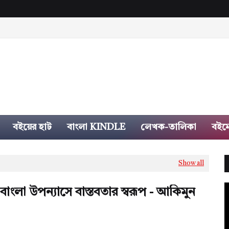
বইয়ের হাট
বাংলা KINDLE
লেখক-তালিকা
বইম
Show all
াংলা উপন্যাসে বাস্তবতার স্বরূপ - আকিমুন