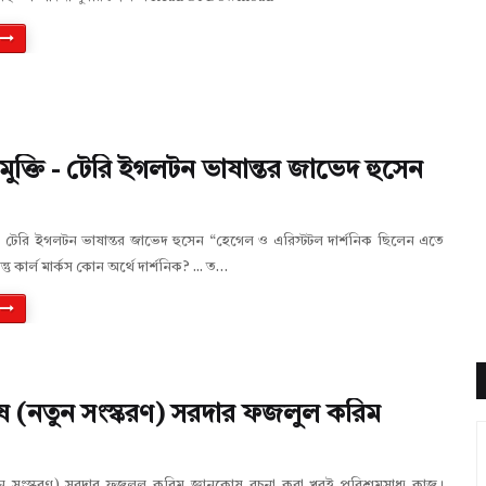
 মুক্তি - টেরি ইগলটন ভাষান্তর জাভেদ হুসেন
ি - টেরি ইগলটন ভাষান্তর জাভেদ হুসেন “হেগেল ও এরিস্টটল দার্শনিক ছিলেন এতে
্তু কার্ল মার্কস কোন অর্থে দার্শনিক? ... ত…
ষ (নতুন সংস্করণ) সরদার ফজলুল করিম
ন সংস্করণ) সরদার ফজলুল করিম জ্ঞানকোষ রচনা করা খুবই পরিশ্রমসাধ্য কাজ।