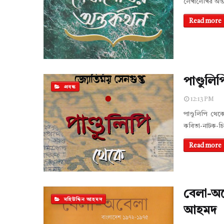
লেখালেখির অন্
Read more
পাণ্ডুলি
প্রবন্ধ
12:13 PM
পাণ্ডুলিপি থেক
কবিতা-নাটক-চিত্র
Read more
বেলা-অব
মহিউদ্দিন আহমদ
আহমদ