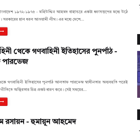
াংলাদেশ ১৯৭২-১৯৭৫ - মহিউদ্দিন আহমদ বাহাত্তরে একটা ধ্বংসস্তুপের মধ্যে উঠে
েশ। সরকারের হাল ধরল আওয়ামী লীগ। এর মধ্যে দেশে…
হিনী থেকে গণবাহিনী ইতিহাসের পুনর্পাঠ -
 পারভেজ
থেকে গণবাহিনী ইতিহাসের পুনর্পাঠ আলতাফ পারভেজ স্বাধীনতার অব্যবহতি পরেই
নীতিতে অস্থিরতার চিত্র প্রকট ধারণ করে। সেই সময়ের…
াম রসায়ন - হুমায়ূন আহমেদ