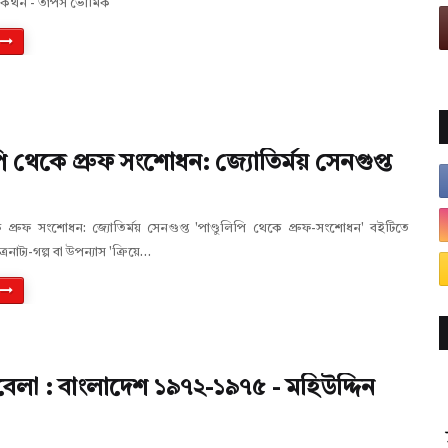
তর্কথন - তাপস ভৌমিক
পি থেকে প্রুফ সংশোধন: জ্যোতির্ময় সেনগুপ্ত
ে প্রুফ সংশোধন: জ্যোতির্ময় সেনগুপ্ত 'পাণ্ডুলিপি থেকে প্রুফ-সংশোধন' বইটিতে
নাট্য-গল্প বা উপন্যাস 'ক্রিয়ে…
েলা : বাংলাদেশ ১৯৭২-১৯৭৫ - মহিউদ্দিন