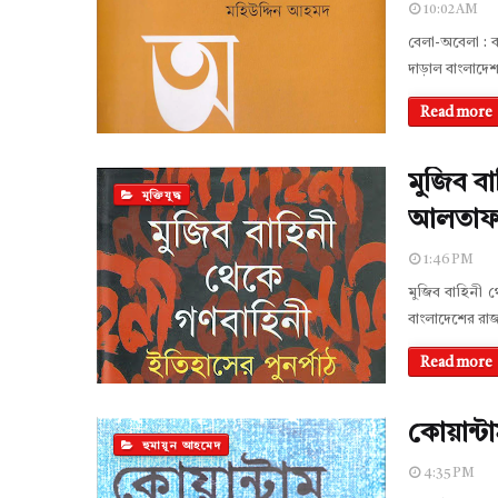
10:02 AM
বেলা-অবেলা : ব
দাড়াল বাংলাদ
Read more
মুজিব বা
মুক্তিযুদ্ধ
আলতাফ
1:46 PM
মুজিব বাহিনী 
বাংলাদেশের রাজ
Read more
কোয়ান্ট
হুমায়ূন আহমেদ
4:35 PM