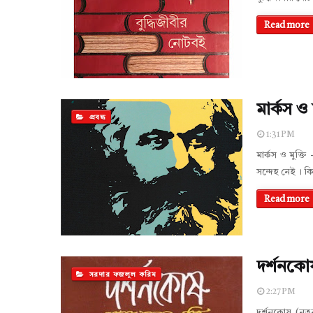
Read more
মার্কস ও
প্রবন্ধ
1:31 PM
মার্কস ও মুক্ত
সন্দেহ নেই । কিন
Read more
দর্শনকো
সরদার ফজলুল করিম
2:27 PM
দর্শনকোষ (নতু