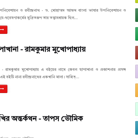
পনিবেশায়ন ও রবীন্দ্রনাথ - ড. মোহাম্মদ আজম বাংলা ভাষার উপনিবেশায়ন ও
 যে-গবেষণাকর্মের মুদ্রিতরূপ তার তত্ত্বাবধায়ক ছিল…
াখানা - রামকুমার মুখোপাধ্যায়
 - রামকুমার মুখোপাধ্যায় এ বইয়ের নামে কেবল ছাপাখানা ও প্রকাশনার প্রসঙ্গ
 এই বইটি নানা রবীন্দ্রনাথের একখানি মালা। সাহিত্…
ির অন্তর্কথন - তাপস ভৌমিক