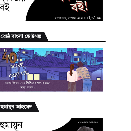
শ্রেষ্ঠ বাংলা ছোটগল্প
হুমায়ূন আহমেদ