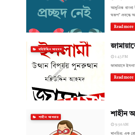
আধুনিক বাংলা উ
স্বরূপ” প্রবন্
Read more
জামায়া
মহিউদ্দিন আহমদ
1:43 PM
জামায়াতে ইসল
Read more
শাহীন আ
শাহীন আখতার
9:50 AM
মানচিত্র: এক রো