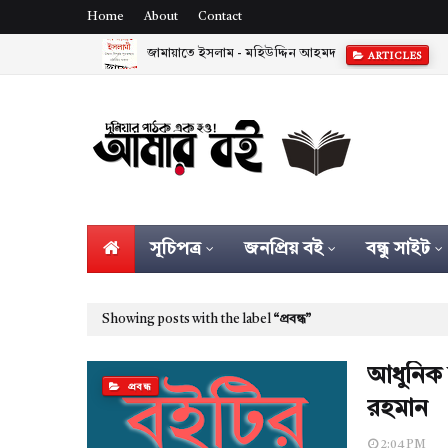
Home
About
Contact
জামায়াতে ইসলাম - মহিউদ্দিন আহমদ
ARTICLES
সূচিপত্র
জনপ্রিয় বই
বন্ধু সাইট
Showing posts with the label
প্রবন্ধ
আধুনিক ব
প্রবন্ধ
রহমান
2:04 PM