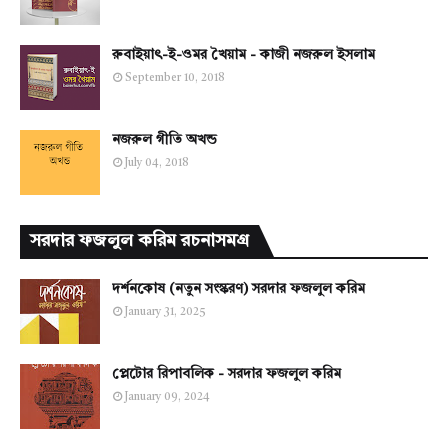
রুবাইয়াৎ-ই-ওমর খৈয়াম - কাজী নজরুল ইসলাম
September 10, 2018
নজরুল গীতি অখন্ড
July 04, 2018
সরদার ফজলুল করিম রচনাসমগ্র
দর্শনকোষ (নতুন সংস্করণ) সরদার ফজলুল করিম
January 31, 2025
প্লেটোর রিপাবলিক - সরদার ফজলুল করিম
January 09, 2024