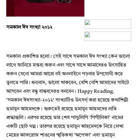
সমকাল ঈদ সংখ্যা ২০১২
সমকাল প্রকাশিত হলো। সেই সাথে সমকাল ঈদ সংখ্যা কেন ভালো
লাগে জানিয়ে মন্তব্য করুন এবং সাথে সাথে আমাদেরও উৎসাহিত
করুন যেনো আমরা আরো বই অনলাইনে পড়বার উপযোগী করে
তুলতে পারি। ধন্যবাদ, ভালো থাকবেন, বেশি বেশি আমাদের সাইটে
আসবেন এবং বন্ধু বান্ধবদেরও বলবেন। Happy Reading.
‘সমকাল ঈদসংখ্যা-২০১২’ সংখ্যাটিও উৎসর্গ্ করা হয়েছে কথাশিল্পী
হুমায়ূন আহমদকে। শুরুতেই রয়েছে হুমায়ূন আহমদের প্রতি
শ্রদ্ধাঞ্জলি। এরপর রয়েছে তার শেষ পান্ডুলিপি ‘পিপীলিকা’ নামের
একটি ছোট গল্প। তারপর রয়েছে হুমায়ুন আহমেদকে নিয়ে লেখা
মেহের আফরোজ শাওনের স্মৃতিকথা ‘অপেক্ষা’ এবং হুমায়ূন