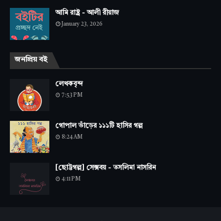
আমি রাষ্ট্র - আলী রীয়াজ
January 23, 2026
জনপ্রিয় বই
লেখকবৃন্দ
7:53 PM
গোপাল ভাঁড়ের ১১১টি হাসির গল্প
8:24 AM
[ছোট্টগল্প] সেক্সবয় - তসলিমা নাসরিন
4:11 PM