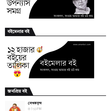
বইমেলার বই
জনপ্রিয় বই
লেখকবৃন্দ
7:53 PM