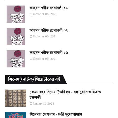
আহমদ শরীফ রচনাবলী ০৮
October 06, 2021
আহমদ শরীফ রচনাবলী ০৭
October 06, 2021
আহমদ শরীফ রচনাবলী ০৬
October 06, 2021
সিনেমা/নাটক/থিয়েটারের বই
কেমন করে সিনেমা তৈরি হয় - বঙ্গানুবাদ: অমিতাভ
চক্রবর্তী
January 13, 2024
সিনেমায় দেশভাগ - চণ্ডী মুখোপাধ্যায়