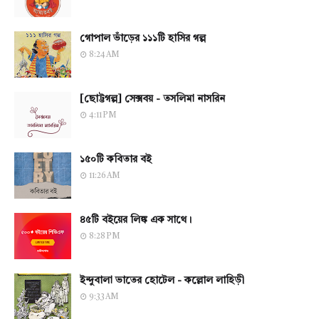
গোপাল ভাঁড়ের ১১১টি হাসির গল্প
8:24 AM
[ছোট্টগল্প] সেক্সবয় - তসলিমা নাসরিন
4:11 PM
১৫০টি কবিতার বই
11:26 AM
৪৫টি বইয়ের লিঙ্ক এক সাথে।
8:28 PM
ইন্দুবালা ভাতের হোটেল - কল্লোল লাহিড়ী
9:33 AM