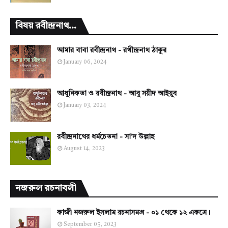
বিষয় রবীন্দ্রনাথ...
আমার বাবা রবীন্দ্রনাথ - রথীন্দ্রনাথ ঠাকুর
January 06, 2024
আধুনিকতা ও রবীন্দ্রনাথ - আবু সয়ীদ আইয়ুব
January 03, 2024
রবীন্দ্রনাথের ধর্মচেতনা - সা'দ উল্লাহ
August 14, 2023
নজরুল রচনাবলী
কাজী নজরুল ইসলাম রচনাসমগ্র - ০১ থেকে ১২ একত্রে।
September 05, 2023