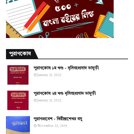
পুরাণকোষ
পুরাণকোষ ১ম খণ্ড - নৃসিংহপ্রসাদ ভাদুড়ী
January 31, 2023
পুরাণকোষ ২য় খণ্ড নৃসিংহপ্রসাদ ভাদুড়ী
January 31, 2023
পুরাণপ্রবেশ - গিরীন্দ্রশেখর বসু
November 25, 2019