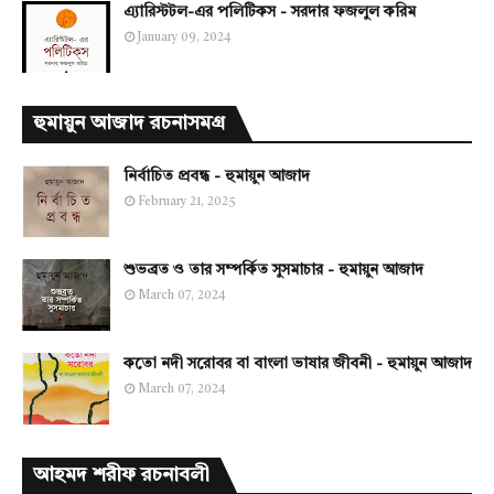
এ্যারিস্টটল-এর পলিটিকস - সরদার ফজলুল করিম
January 09, 2024
হুমায়ুন আজাদ রচনাসমগ্র
নির্বাচিত প্রবন্ধ - হুমায়ুন আজাদ
February 21, 2025
শুভব্রত ও তার সম্পর্কিত সুসমাচার - হুমায়ুন আজাদ
March 07, 2024
কতো নদী সরোবর বা বাংলা ভাষার জীবনী - হুমায়ুন আজাদ
March 07, 2024
আহমদ শরীফ রচনাবলী