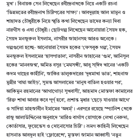
মুখ’। বিনায়ক সেন লিখেছেন রবীন্দ্রনাথকে নিয়ে একটি রচনা
‘ভিন্নমতের রবীন্দ্রনাথ চিঠিপত্রের সাক্ষ্য’। আবদুল্লাহ আল মামুন ও
শাহাদত চৌধুরীকে নিয়ে স্মৃতি কথা লিখেছেন তাদের কন্যা দিবা
নারগীস ও এষা চৌধুরী। ছোটগল্প লিখেছেন আনোয়ারা সৈয়দ হক,
সৈয়দ মনজুরুল ইসলাম, নাসরীর জাহানসহ আরও অনেকে।
গল্পগুলো হচ্ছে- আনোয়ারা সৈয়দ হকের ‘ফেসবুক গল্প’, সৈয়দ
মনজুরুল ইসলামের ‘হাসপাতাল’, নাসরীন জাহানের ‘গুম’, আনিসুল
হকের ‘মানবজন্ম’, অমিত বসুর ‘মেঘসঙ্গী’, আবু সা্ঈদ খানের ‘একটি
কদম গাছের কাহীনি’, জাকির তালুকদারের ‘দুধমাখা ভাত’, শাহনাজ
মুন্নীর ‘বাঘা আইড়’, সুমন্ত আসলামের ‘মানুষ বাতিল হওয়ার পর’,
আকিমুন রহমানের ‘আগাগোড়া সুখবাসী’, আহমাদ মোস্তফা কামালের
‘রিক্ত শাখা আবার কবে পূর্ণ্ হবে’, প্রশান্ত মৃধার ‘ছেড়ে যাওয়ার আগে’
ও সাদিয়া মাহজাবীন ইমামের ‘অধর্ম্’। এরপরে রয়েছে স্প্যানিশ থেকে
রাজু আলাউদ্দিনের অনুবাদে ‘মারিও বার্গাস য়োসাকে লেখা নেরুদা,
কোর্তাসার, ফুয়েন্তেস ও দোনোসোর চিঠি’। ভ্রমণ কাহিনী লিখেছেন
হাসনাত আবদুল হাই ‘ফ্লোরেন্সে’, মুস্তফা জামান আব্বাসী ‘নতুন