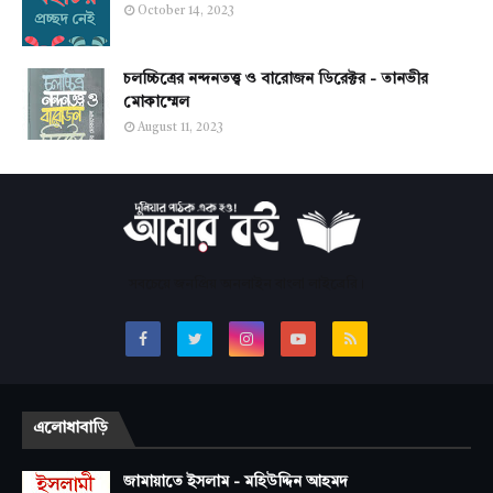
October 14, 2023
চলচ্চিত্রের নন্দনতত্ত্ব ও বারোজন ডিরেক্টর - তানভীর
মোকাম্মেল
August 11, 2023
সবচেয়ে জনপ্রিয় অনলাইন বাংলা লাইব্রেরি।
এলোধাবাড়ি
জামায়াতে ইসলাম - মহিউদ্দিন আহমদ