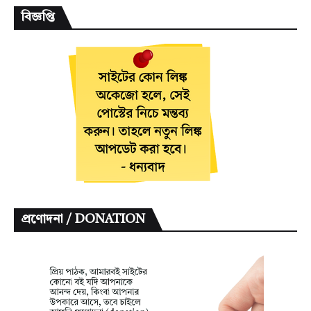
বিজ্ঞপ্তি
প্রণোদনা / DONATION