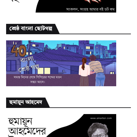
শ্রেষ্ঠ বাংলা ছোটগল্প
হুমায়ূন আহমেদ