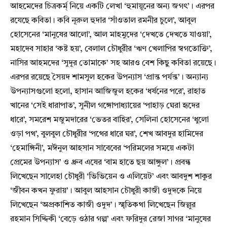
আহমেদের চিত্রকর্ম্ নিয়ে একটি লেখা ‘হুমায়ূনের অন্য জগৎ’। এরপর
রযেছে কবিতা। কবি নূরুল হুদার ‘সাঁওতাল রমনীর চুলে’, আবুল
হোসেনের ‘মানুষের আলো’, আল মাহমুদের ‘দেখতে দেখতে যাওয়া’,
মহাদেব সাহার ‘কষ্ট হয়’, বেলাল চৌধুরীর ‘ঋণ খেলাপির স্বগতোক্তি’,
নাসির আহমদের ‘সুদূর তোমাকে’ সহ আরও বেশ কিছু কবিতা রয়েছে।
এরপর রয়েছে সৈয়দ শামসুল হকের উপন্যাস ‘প্রান্ত পর্যন্ত’। অন্যান্য
উপন্যাসগুলো হলো, হাসান আজিজুল হকের ‘ধর্ষনের পরে’, রাহাত
খানের ‘সেই ধারাপাত’, সুনীল গঙ্গোপাধ্যায়ের ‘পাহাড় ঘেরা হৃদের
ধারে’, সমরেশ মজুমদারের ‘ভেতর বাহির’, সেলিনা হোসেনের ‘ধুলো
ওড়া পথ’, বুলবুল চৌধুরীর ‘পথের ধারে ঘর’, শেখ আবদুর হামিদের
‘হেমাঙ্গিনী’, মঈনুল আহসান সাবেবের ‘পরিমলের সময়ে একটা
প্রেমের উপন্যাস’ ও ধ্রুব এষের ‘বাম হাতে ছয় আঙ্গুল’। প্রবন্ধ
লিখেছেন সালেহা চৌধুরী ‘ভিভিয়েন ও এলিয়েট’ এবং আবদুশ শাকুর
‘জীবন কখন ফুরায়’। আবুল আহসান চৌধুরী কাজী ওদুদকে নিয়ে
লিখেছেন ‘অপ্রকাশিত কাজী ওদুদ’। স্মৃতিকথা লিখেছেন জিল্লুর
রহমান সিদ্দিকী ‘বেড়ে ওঠার গল্প’ এবং ফরিদুর রেজা সাগর ‘মানুষের