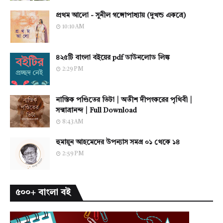
প্রথম আলো - সুনীল গঙ্গোপাধ্যায় (দুখন্ড একত্রে)
10:10 AM
৪২৫টি বাংলা বইয়ের pdf ডাউনলোড লিঙ্ক
2:29 PM
নাস্তিক পণ্ডিতের ভিটা | অতীশ দীপংকরের পৃথিবী |
সন্মাত্রানন্দ | Full Download
8:43 AM
হুমায়ূন আহমেদের উপন্যাস সমগ্র ০১ থেকে ১৪
2:59 PM
৫০০+ বাংলা বই