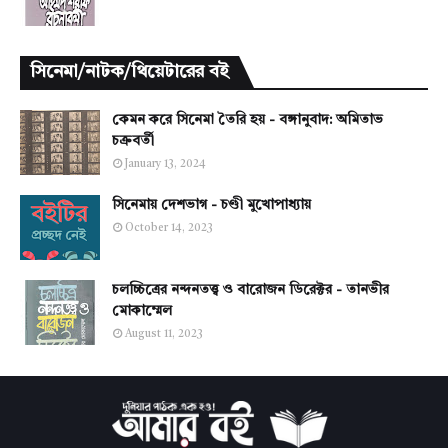
সিনেমা/নাটক/থিয়েটারের বই
কেমন করে সিনেমা তৈরি হয় - বঙ্গানুবাদ: অমিতাভ
চক্রবর্তী
January 13, 2024
সিনেমায় দেশভাগ - চণ্ডী মুখোপাধ্যায়
October 14, 2023
চলচ্চিত্রের নন্দনতত্ত্ব ও বারোজন ডিরেক্টর - তানভীর
মোকাম্মেল
August 11, 2023