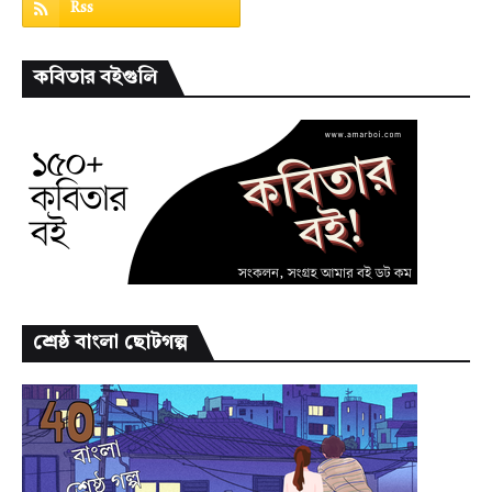
কবিতার বইগুলি
শ্রেষ্ঠ বাংলা ছোটগল্প