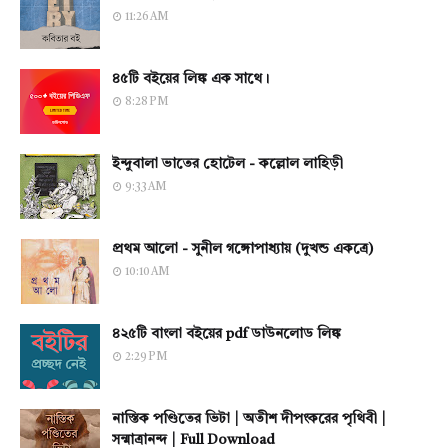
11:26 AM
৪৫টি বইয়ের লিঙ্ক এক সাথে।
8:28 PM
ইন্দুবালা ভাতের হোটেল - কল্লোল লাহিড়ী
9:33 AM
প্রথম আলো - সুনীল গঙ্গোপাধ্যায় (দুখন্ড একত্রে)
10:10 AM
৪২৫টি বাংলা বইয়ের pdf ডাউনলোড লিঙ্ক
2:29 PM
নাস্তিক পণ্ডিতের ভিটা | অতীশ দীপংকরের পৃথিবী |
সন্মাত্রানন্দ | Full Download