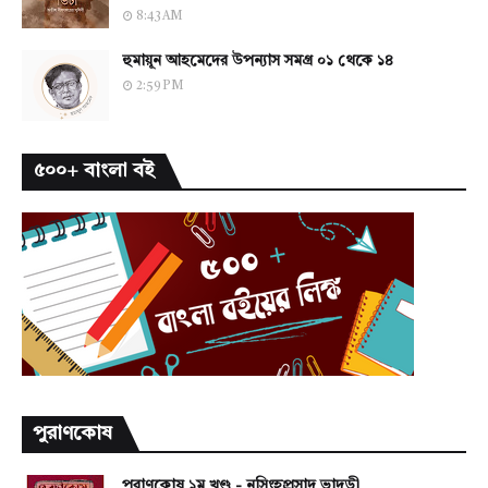
8:43 AM
হুমায়ূন আহমেদের উপন্যাস সমগ্র ০১ থেকে ১৪
2:59 PM
৫০০+ বাংলা বই
পুরাণকোষ
পুরাণকোষ ১ম খণ্ড - নৃসিংহপ্রসাদ ভাদুড়ী