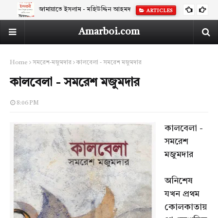
জামায়াতে ইসলাম - মহিউদ্দিন আহমদ
ARTICLES
Amarboi.com
Home
সমরেশ-মজুমদার
কালবেলা - সমরেশ মজুমদার
কালবেলা - সমরেশ মজুমদার
8:06 PM
কালবেলা -
সমরেশ
মজুমদার
অনিশেষ
যখন প্রথম
কোলকাতায়