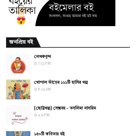
জনপ্রিয় বই
লেখকবৃন্দ
7:53 PM
গোপাল ভাঁড়ের ১১১টি হাসির গল্প
8:24 AM
[ছোট্টগল্প] সেক্সবয় - তসলিমা নাসরিন
4:11 PM
১৫০টি কবিতার বই