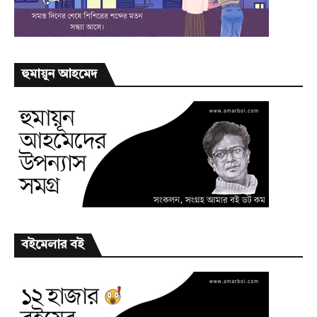
হুমায়ূন আহমেদ
বইমেলার বই