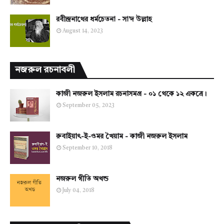
রবীন্দ্রনাথের ধর্মচেতনা - সা'দ উল্লাহ
August 14, 2023
নজরুল রচনাবলী
কাজী নজরুল ইসলাম রচনাসমগ্র - ০১ থেকে ১২ একত্রে।
September 05, 2023
রুবাইয়াৎ-ই-ওমর খৈয়াম - কাজী নজরুল ইসলাম
September 10, 2018
নজরুল গীতি অখন্ড
July 04, 2018