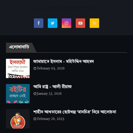
সবচেয়ে জনপ্রিয় অনলাইন বাংলা লাইব্রেরি।
এলোধাবাড়ি
জামায়াতে ইসলাম - মহিউদ্দিন আহমদ
February 05, 2026
আমি রাষ্ট্র - আলী রীয়াজ
January 23, 2026
শাহীন আখতারের ছোটগল্প ‘মানচিত্র’ নিয়ে আলোচনা
February 26, 2025