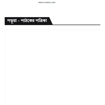
পড়ুয়া - পাঠকের পত্রিকা