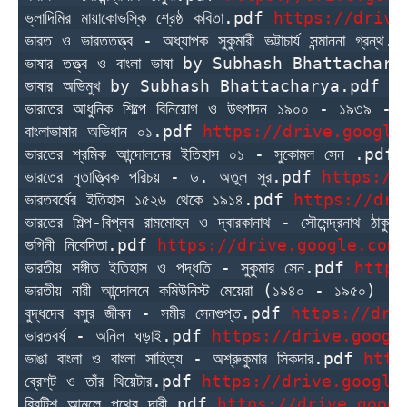
ভ্লাদিমির মায়াকোভস্কি শ্রেষ্ঠ কবিতা.pdf 
https://drive
ভারত ও ভারততত্ত্ব - অধ্যাপক সুকুমারী ভট্টাচার্য সন্মাননা গ্রন্থ
ভাষার তত্ত্ব ও বাংলা ভাষা by Subhash Bhattachar
ভাষার অভিমুখ by Subhash Bhattacharya.pdf 
h
ভারতের আধুনিক শিল্পে বিনিয়োগ ও উৎপাদন ১৯০০ - ১৯৩৯ - 
বাংলাভাষার অভিধান ০১.pdf 
https://drive.google
ভারতের শ্রমিক আন্দোলনের ইতিহাস ০১ - সুকোমল সেন .pdf 
ভারতের নৃতাত্ত্বিক পরিচয় - ড. অতুল সুর.pdf 
https://
ভারতবর্ষের ইতিহাস ১৫২৬ থেকে ১৯১৪.pdf 
https://dri
ভারতের শিল্প-বিপ্লব রামমোহন ও দ্বারকানাথ - সৌমেন্দ্রনাথ ঠাকু
ভগিনী নিবেদিতা.pdf 
https://drive.google.com/
ভারতীয় সঙ্গীত ইতিহাস ও পদ্ধতি - সুকুমার সেন.pdf 
https
ভারতীয় নারী আন্দোলনে কমিউনিস্ট মেয়েরা (১৯৪০ - ১৯৫০) - র
বুদ্ধদেব বসুর জীবন - সমীর সেনগুপ্ত.pdf 
https://dri
ভারতবর্ষ - অনিল ঘড়াই.pdf 
https://drive.googl
ভাঙা বাংলা ও বাংলা সাহিত্য - অশ্রুকুমার সিকদার.pdf 
http
ব্রেশ্‌ট ও তাঁর থিয়েটার.pdf 
https://drive.google
ব্রিটিশ আমলে পথের দাবী.pdf 
https://drive.googl