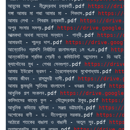
আয়ুবের সঙ্গে - নীরেন্দ্রনাথ চক্রবর্তী.pdf 
https://drive
গঙ্গা আমার মা পদ্মা আমার মা - শিবদাস.pdf 
https://dr
আমার লেখা - শিবরাম চক্রবর্তী.pdf 
https://drive.g
অপুর সংসার সমগ্র.pdf 
https://drive.google.c
আত্মকথা অথবা সত্যের সন্ধানে - গান্ধী.pdf 
https://dr
আমারবই - শচন্দ্র দাশ.pdf 
https://drive.google
আন্তোনিও গ্রামশি নির্বাচিত রচনাসংগ্রহ ১ম খণ্ড.pdf 
https:
আন্তর্জাতিক শ্রমিক শ্রেনী ও কমিউনিস্ট আন্দোলন - ভি আই ল
ক্যাপ্টেনের মুখ - শেখর সেনগুপ্ত.pdf 
https://drive.
আমার ইউরোপ ভ্রমণ - ত্রৈলোক্যনাথ মুখোপাধ্যায়.pdf 
http
আমার জীবন - রাসসুন্দরী দাসী.pdf 
https://drive.go
আমার জন্মভূমি স্মৃতিময় বাংলাদেশ - ধনঞ্জয় দাশ.pdf 
https:
আধুনিক গল্প সংকলন.pdf 
https://drive.google.
কালিদাসের কাব্যে ফুল - সৌমেন্দ্রনাথ ঠাকুর.pdf 
https://
আধুনিক কবিতার ভূমিকা - সঞ্জয় ভট্টাচার্য্য.pdf 
https://d
অশোকের বাণী - ড. দীনেশচন্দ্র সরকার.pdf 
https://dr
আঠারো শতকের বাঙালা ও বাঙালী - অতুল সুর.pdf 
https:
অ্যাসপেকটস অব দ্য নভেল.pdf 
https://drive.goo