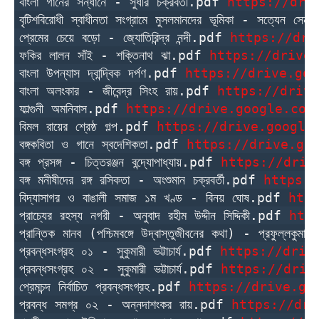
বাংলা গানের সন্ধানে - সুধীর চক্রবর্তী.pdf 
https://dri
বৃটিশবিরোধী স্বাধীনতা সংগ্রামে মুসলমানদের ভূমিকা - সত্যেন সে
প্রেমের চেয়ে বড়ো - জ্যোতিরিন্দ্র নন্দী.pdf 
https://dri
ফকির লালন সাঁই - শক্তিনাথ ঝা.pdf 
https://drive.
বাংলা উপন্যাস দ্বান্দ্বিক দর্পণ.pdf 
https://drive.goo
বাংলা অলংকার - জীবেন্দ্র সিংহ রায়.pdf 
https://drive
ফাল্গুনী অমনিবাস.pdf 
https://drive.google.com
বিমল রায়ের শ্রেষ্ঠ গল্প.pdf 
https://drive.google
বঙ্গকবিতা ও গানে স্বদেশিকতা.pdf 
https://drive.go
বঙ্গ প্রসঙ্গ - চিত্তরঞ্জন বন্দ্যোপাধ্যায়.pdf 
https://driv
বঙ্গ মনীষীদের রঙ্গ রসিকতা - অংশুমান চক্রবর্তী.pdf 
https:/
বিদ্যাসাগর ও বাঙালী সমাজ ১ম খণ্ড - বিনয় ঘোষ.pdf 
htt
প্রাচ্যের রহস্য নগরী - অনুবাদ রহীম উদ্দীন সিদ্দিকী.pdf 
htt
প্রান্তিক মানব (পশ্চিমবঙ্গে উদ্বাস্তুজীবনের কথা) - প্রফুল্লকুমার
প্রবন্ধসংগ্রহ ০১ - সুকুমারী ভট্টাচার্য.pdf 
https://driv
প্রবন্ধসংগ্রহ ০২ - সুকুমারী ভট্টাচার্য.pdf 
https://driv
প্রেমচন্দ নির্বাচিত প্রবন্ধসংগ্রহ.pdf 
https://drive.go
প্রবন্ধ সমগ্র ০২ - অন্নদাশংকর রায়.pdf 
https://dri