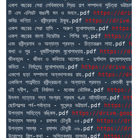
একশ বছরের সেরা লেখিকাদের প্রিয় গল্প সম্পাদনা সুচিত্রা ভট্টাচার
টি এস এলিয়ট বাঙালী মন ও মননে.pdf 
https://drive
কবির ভণিতা - রবীন্দ্রনাথ ঠাকুর.pdf 
https://drive.g
একশ বছরের সেরা হাসি - অরুণ মুখোপাধ্যায়.pdf 
https:/
একশ বছরের বাংলা থিয়েটার - শিশির বসু.pdf 
https://d
এবং রবীন্দ্রনাথ ও অন্যান্য প্রবন্ধ - চিত্তরঞ্জন লাহা.pdf 
ht
কথা ও সুর - ধূর্জটিপ্রসাদ মুখোপাধ্যায়.pdf 
https://dri
জীবনানন্দ - জীবন ও কবিতার আলোচনা - দুর্গাদাস বন্দ্যোপাধ্যায়
কবিতা - নির্মলেন্দু মুখোপাধ্যায়.pdf 
https://drive.go
একশো ছড়া সম্পাদনা অন্নদাশংকর রায়.pdf 
https://dri
একবিংশ শতাব্দীতে রবীন্দ্ররচনা ও অন্যান্য প্রবন্ধ - কেতকী কুশ
এই দ্বীপ, এই নির্বাসন - মনোজ ভৌমিক.pdf 
https://d
উৎপল দত্তের গদ্য সংগ্রহ প্রথম খণ্ড নাট্যচিন্তা.pdf 
http
ছোটগল্পের পর্ব-পর্বান্তর - সুখেন্দ্র ভট্টাচার্য.pdf 
https://dr
উপন্যাস সাহিত্যে বঙ্কিম.pdf 
https://drive.googl
উপন্যাস সমগ্র - রমাপদ চৌধুরী ০৫.pdf 
https://driv
উপন্যাস সমগ্র - রমাপদ চৌধুরী ০৬.pdf 
https://driv
উরোপের শিল্প-কথা - অসিতকুমার হালদার.pdf 
https://dr