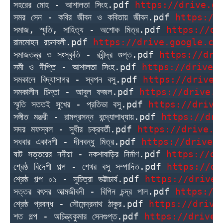
সহরের মোহ - আশালতা সিংহ.pdf 
https://drive.go
সমর সেন - কবির জীবন ও কবিতায় জীবন.pdf 
https://
সমাজ, স্মৃতি, সাহিত্য - অশোক মিত্র.pdf 
https://dr
রামমোহন রচনাবলী.pdf 
https://drive.google.co
সমাজতন্ত্র ও সংস্কৃতি - রবীন্দ্র গুপ্ত.pdf 
https://dri
সমী ও দীপ্তি - আশালতা সিংহ.pdf 
https://drive.
সমকালে বিদ্যাসাগর - স্বপন বসু.pdf 
https://drive.
সমকালীন চিন্তা - আবুল ফজল.pdf 
https://drive.g
স্মৃতি সততই সুখের - প্রতিভা বসু.pdf 
https://drive
সঙ্গীত মঞ্জরী - রামপ্রসন্ন বন্দ্যোপাধ্যায়.pdf 
https://dri
সদর মফস্বল - সুধীর চক্রবর্তী.pdf 
https://drive.g
সধবার একাদশী - দীনবন্ধু মিত্র.pdf 
https://drive.
ষাট সত্তরের নদীয়া - নকশাবাড়ির নির্মাণ.pdf 
https://dr
শ্রেষ্ঠ বিদেশী গল্প - শেখর বসু সম্পাদিত.pdf 
https://dr
শ্রেষ্ঠ গল্প ০১ - সুচিত্রা ভট্টাচার্য.pdf 
https://drive.
সত্তর বৎসর আত্মজীবনী - বিপিন চন্দ্র পাল.pdf 
https://
শ্রেষ্ঠ প্রবন্ধ - সৌমেন্দ্রনাথ ঠাকুর.pdf 
https://drive
শত গল্প - অচিন্ত্যকুমার সেনগুপ্ত.pdf 
https://drive.