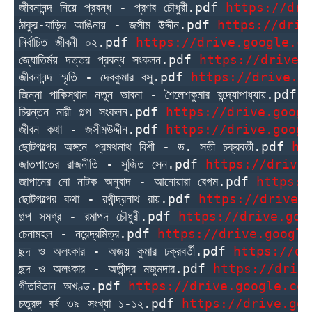
জীবনানন্দ নিয়ে প্রবন্ধ - প্রণব চৌধুরী.pdf 
https://dri
ঠাকুর-বাড়ির আঙিনায় - জসীম উদ্দীন.pdf 
https://driv
নির্বাচিত জীবনী ০২.pdf 
https://drive.google.co
জ্যোতির্ময় দত্তর প্রবন্ধ সংকলন.pdf 
https://drive.
জীবনানন্দ স্মৃতি - দেবকুমার বসু.pdf 
https://drive.g
জিন্না পাকিস্থান নতুন ভাবনা - শৈলেশকুমার বন্দ্যোপাধ্যায়.pdf 
h
চিরন্তন নারী গল্প সংকলন.pdf 
https://drive.googl
জীবন কথা - জসীমউদ্দীন.pdf 
https://drive.googl
ছোটগল্পের অঙ্গনে প্রমথনাথ বিশী - ড. সতী চক্রবর্তী.pdf 
ht
জাতপাতের রাজনীতি - সুজিত সেন.pdf 
https://drive
জাপানের নো নাটক অনুবাদ - আনোয়ারা বেগম.pdf 
https:/
ছোটগল্পের কথা - রথীন্দ্রনাথ রায়.pdf 
https://drive.
গল্প সমগ্র - রমাপদ চৌধুরী.pdf 
https://drive.goo
চেনামহল - নরেন্দ্রমিত্র.pdf 
https://drive.google
ছন্দ ও অলংকার - অজয় কুমার চক্রবর্তী.pdf 
https://dr
ছন্দ ও অলংকার - অতীন্দ্র মজুমদার.pdf 
https://driv
গীতবিতান অখণ্ড.pdf 
https://drive.google.com
চতুরঙ্গ বর্ষ ৩৯ সংখ্যা ১-১২.pdf 
https://drive.goo