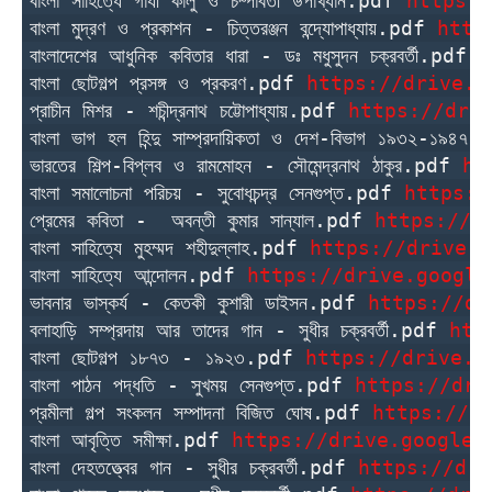
বাংলা সাহিত্যে গাযী কালু ও চম্পাবতী উপাখ্যান.pdf 
https:/
বাংলা মুদ্রণ ও প্রকাশন - চিত্তরঞ্জন বন্দ্যোপাধ্যায়.pdf 
http
বাংলাদেশের আধুনিক কবিতার ধারা - ডঃ মধুসুদন চক্রবর্তী.pdf 
h
বাংলা ছোটগল্প প্রসঙ্গ ও প্রকরণ.pdf 
https://drive.g
প্রাচীন মিশর - শচীন্দ্রনাথ চট্টোপাধ্যায়.pdf 
https://dri
বাংলা ভাগ হল হিন্দু সাম্প্রদায়িকতা ও দেশ-বিভাগ ১৯৩২-১৯৪৭
ভারতের শিল্প-বিপ্লব ও রামমোহন - সৌমেন্দ্রনাথ ঠাকুর.pdf 
ht
বাংলা সমালোচনা পরিচয় - সুবোধচন্দ্র সেনগুপ্ত.pdf 
https:/
প্রেমের কবিতা -  অবন্তী কুমার সান্যাল.pdf 
https://d
বাংলা সাহিত্যে মুহম্মদ শহীদুল্লাহ.pdf 
https://drive.g
বাংলা সাহিত্যে আন্দোলন.pdf 
https://drive.google
ভাবনার ভাস্কর্য - কেতকী কুশারী ডাইসন.pdf 
https://dr
বলাহাড়ি সম্প্রদায় আর তাদের গান - সুধীর চক্রবর্তী.pdf 
htt
বাংলা ছোটগল্প ১৮৭৩ - ১৯২৩.pdf 
https://drive.g
বাংলা পাঠন পদ্ধতি - সুখময় সেনগুপ্ত.pdf 
https://dri
প্রমীলা গল্প সংকলন সম্পাদনা বিজিত ঘোষ.pdf 
https://d
বাংলা আবৃত্তি সমীক্ষা.pdf 
https://drive.google.
বাংলা দেহতত্ত্বের গান - সুধীর চক্রবর্তী.pdf 
https://dri