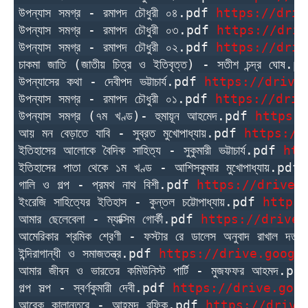
উপন্যাস সমগ্র - রমাপদ চৌধুরী ০৪.pdf 
https://driv
উপন্যাস সমগ্র - রমাপদ চৌধুরী ০৩.pdf 
https://driv
উপন্যাস সমগ্র - রমাপদ চৌধুরী ০২.pdf 
https://driv
চাকমা জাতি (জাতীয় চিত্র ও ইতিবৃত্ত) - সতীশ চন্দ্র ঘোষ.p
উপন্যাসের কথা - দেবীপদ ভট্টাচার্য.pdf 
https://drive
উপন্যাস সমগ্র - রমাপদ চৌধুরী ০১.pdf 
https://driv
উপন্যাস সমগ্র (৭ম খণ্ড)- হুমায়ূন আহমেদ.pdf 
https:/
আয় মন বেড়াতে যাবি - সুব্রত মুখোপাধ্যায়.pdf 
https://
ইতিহাসের আলোকে বৈদিক সাহিত্য - সুকুমারী ভট্টাচার্য.pdf 
htt
ইতিহাসের পাতা থেকে ১ম খণ্ড - আশিসকুমার মুখোপাধ্যায়.pdf 
গালি ও গল্প - প্রমথ নাথ বিশী.pdf 
https://drive.
ইংরেজি সাহিত্যের ইতিহাস - কুন্তল চট্টোপাধ্যায়.pdf 
https:
আমার ছেলেবেলা - ম্যাক্সিম গোর্কী.pdf 
https://drive.
আমেরিকার শ্রমিক শ্রেণী - ফস্টার রে ডালেস অনুবাদ রাখাল দত
ইন্দিরাগান্ধী ও সমাজতন্ত্র.pdf 
https://drive.googl
আমার জীবন ও ভারতের কমিউনিস্ট পার্টি - মুজফফর আহমদ.pd
গল্প সল্প - স্বর্ণকুমারী দেবী.pdf 
https://drive.goo
আরেক কালান্তরে - আহমদ রফিক.pdf 
https://drive