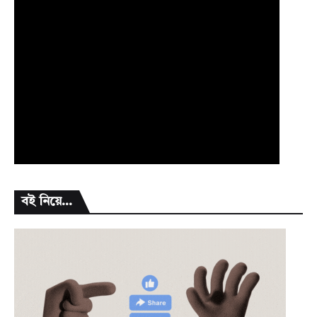
বই নিয়ে...