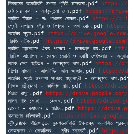
শিবরামের আত্মজীবনী ঈশ্বর পৃথিবী ভালবাসা.pdf 
https://dr
সেদিনের কথা - মণিকুন্তলা সেন.pdf 
https://drive.
শ্রমিক বিজ্ঞান - ডঃ পঞ্চানন ঘোষাল.pdf 
https://driv
শ্রেণী সংগ্রাম রাষ্ট্র ও বিপ্লব - পার্থ ঘোষ.pdf 
https://
শতাব্দীর সূর্য্য.pdf 
https://drive.google.com/u
শ্রুতি নাটক.pdf 
https://drive.google.com/u
শ্রমিক আন্দোলনে ঐক্য প্রসঙ্গে - মনোরঞ্জন রায়.pdf 
https
শ্রমিক আন্দোলন - জেমস মেয়ার্স ও হ্যারী লেইডলার - অনুবাদ র
শতক সেরা ছোটগল্প - তপনকুমার দাস.pdf 
https://dri
শিল্পের সাধনা - আলাউদ্দিন আল আজাদ.pdf 
https://dr
শতাব্দীর শ্রেষ্ঠ রূপকথা সংগ্রহ ময়ূরপঙ্খী - তপনকুমার দাস.pdf 
শিক্ষক রবীন্দ্রনাথ - কালীপদ রায়.pdf 
https://drive.g
সিরাত রাসুল.pdf 
https://drive.google.com/u
লালন শাহ ১৭৭৪ - ১৮৯০.pdf 
https://drive.goo
রেবেকা - ড্যাফনে দু মরিয়র.pdf 
https://drive.goo
রামায়ণের চরিতাবলী.pdf 
https://drive.google.co
রবীন্দ্রনাথের পঁচিশোত্তর জন্মশতবর্ষপূর্তি উপলক্ষ্যে প্রকাশিত প্রব
লোকসমাজ ও লোকচিত্র - সুধীর চক্রবর্তী.pdf 
https://d