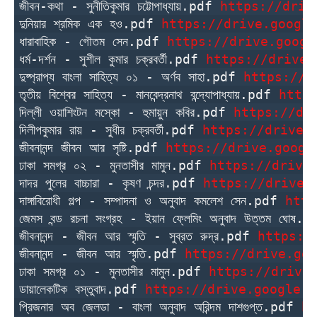
জীবন-কথা - সুনীতিকুমার চট্টোপাধ্যায়.pdf 
https://driv
দুনিয়ার শ্রমিক এক হও.pdf 
https://drive.google
ধারাবাহিক - গৌতম সেন.pdf 
https://drive.googl
ধর্ম-দর্শন - সুশীল কুমার চক্রবর্তী.pdf 
https://drive.
দুষ্প্রাপ্য বাংলা সাহিত্য ০১ - অর্ণব সাহা.pdf 
https://d
তৃতীয় বিশ্বের সাহিত্য - মানবেন্দ্রনাথ বন্দ্যোপাধ্যায়.pdf 
http
দিল্লী ওয়াশিংটন মস্কো - হুমায়ুন কবির.pdf 
https://dr
দিলীপকুমার রায় - সুধীর চক্রবর্তী.pdf 
https://drive.
জীবনানন্দ জীবন আর সৃষ্টি.pdf 
https://drive.googl
ঢাকা সমগ্র ০২ - মুনতাসীর মামুন.pdf 
https://drive
দাদর পুলের বাচ্চারা - কৃষণ চন্দর.pdf 
https://drive.
দাঙ্গাবিরোধী গল্প - সম্পাদনা ও অনুবাদ কমলেশ সেন.pdf 
http
জেমস বন্ড রচনা সংগ্রহ - ইয়ান ফ্লেমিং অনুবাদ উত্তম ঘোষ.
জীবনানন্দ - জীবন আর স্মৃতি - সুব্রত রুদ্র.pdf 
https:/
জীবনানন্দ - জীবন আর স্মৃতি.pdf 
https://drive.goo
ঢাকা সমগ্র ০১ - মুনতাসীর মামুন.pdf 
https://drive
ডায়ালেকটিক বস্তুবাদ.pdf 
https://drive.google.c
প্রিজনার অব জেলডা - বাংলা অনুবাদ অরিন্দম দাশগুপ্ত.pdf 
ht