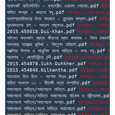
অ্যালবার্ট আইনস্টাইন - ক্যাথেরীন ওয়েনস্‌ পেয়্যার.pdf 
http
কবিতা সংগ্রহ - জয়দেব বসু.pdf 
https://drive.go
অসাম্প্রদায়িকতার উৎস সন্ধানে - সুন্দারাম কল্যাণ.pdf 
https
অন্দরমহলের গল্প - সমরেশ মজুমদার.pdf 
https://drive
2015.455018.Dui-Khan.pdf 
https://drive
অদ্বৈত মল্লবর্মণ ব্রাত্য জীবনের ব্রাত কথাকার - বিমল চক্রবর্ত
অলংকার শাস্ত্রের ভূমিকা - বিষ্ণুপদ ভট্টাচার্য.pdf 
https://
অক্টোবর বিপ্লব ও আধুনিক বাংলা সাহিত্য - মলয় বসু.pdf 
ht
অবেলায় - জ্যোতিরিন্দ্র নন্দী.pdf 
https://drive.goo
2015.454878.Sukh-Duhkher.pdf 
https://d
2015.454848.Nilkantha.pdf 
https://driv
অচেনাকে চিনে চিনে - অশোক মিত্র.pdf 
https://driv
কবিতা সংকলন ০১ - মীনাক্ষী দত্ত সম্পাদিত.pdf 
https:/
সমালোচনা সাহিত্য/সমালোচনা সাহিত্য.pdf 
https://driv
সমালোচনা সাহিত্য/সাহিত্য সমালোচনায় বঙ্কিম ও রবীন্দ্রনাথ.pdf 
সমালোচনা সাহিত্য/সমালোচনা সংগ্রহ.pdf 
https://drive
সমালোচনা সাহিত্য/বাংলা সাহিত্য সমালোচনা.pdf 
https://d
সমালোচনা সাহিত্য/সাহিত্য সমালোচনা.pdf 
https://driv