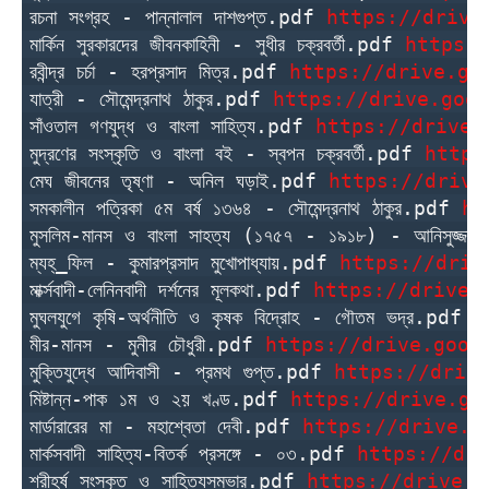
রচনা সংগ্রহ - পান্নালাল দাশগুপ্ত.pdf 
https://drive
মার্কিন সুরকারদের জীবনকাহিনী - সুধীর চক্রবর্তী.pdf 
https:/
রবীন্দ্র চর্চা - হরপ্রসাদ মিত্র.pdf 
https://drive.go
যাত্রী - সৌমেন্দ্রনাথ ঠাকুর.pdf 
https://drive.goog
সাঁওতাল গণযুদ্ধ ও বাংলা সাহিত্য.pdf 
https://drive.
মুদ্রণের সংস্কৃতি ও বাংলা বই - স্বপন চক্রবর্তী.pdf 
https
মেঘ জীবনের তৃষ্ণা - অনিল ঘড়াই.pdf 
https://drive
সমকালীন পত্রিকা ৫ম বর্ষ ১৩৬৪ - সৌমেন্দ্রনাথ ঠাকুর.pdf 
ht
মুসলিম-মানস ও বাংলা সাহত্য (১৭৫৭ - ১৯১৮) - আনিসুজ্জা
ম্যহ্_ফিল - কুমারপ্রসাদ মুখোপাধ্যায়.pdf 
https://driv
মার্ক্সবাদী-লেনিনবাদী দর্শনের মূলকথা.pdf 
https://drive.
মুঘলযুগে কৃষি-অর্থনীতি ও কৃষক বিদ্রোহ - গৌতম ভদ্র.pdf 
h
মীর-মানস - মুনীর চৌধুরী.pdf 
https://drive.goog
মুক্তিযুদ্ধে আদিবাসী - প্রমথ গুপ্ত.pdf 
https://driv
মিষ্টান্ন-পাক ১ম ও ২য় খণ্ড.pdf 
https://drive.go
মার্ডারারের মা - মহাশ্বেতা দেবী.pdf 
https://drive.g
মার্কসবাদী সাহিত্য-বিতর্ক প্রসঙ্গে - ০৩.pdf 
https://dri
শ্রীহর্ষ সংস্কৃত ও সাহিত্যসম্ভার.pdf 
https://drive.g