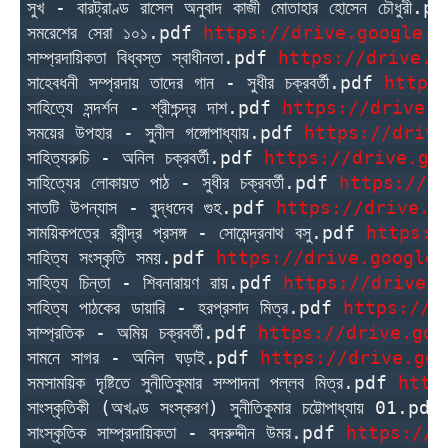
সুখ - বারট্রাণ্ড রাসেল অনুবাদ কাজী মোতাহার হোসেন চৌধুরী.p
সমরেশের সেরা ১০১.pdf 
https://drive.google.c
সাম্প্রদায়িকতা বিধ্বস্ত স্বাধীনতা.pdf 
https://drive.g
সাহেবধনী সম্প্রদায় তাদের গান - সুধীর চক্রবর্তী.pdf 
https
সাহিত্যে সন্দর্শন - শ্রীশ্চন্দ্র দাশ.pdf 
https://drive.g
সময়ের উপহার - সুনীল গঙ্গোপাধ্যায়.pdf 
https://drive
সাহিত্যরুচি - অনিল চক্রবর্তী.pdf 
https://drive.go
সাহিত্যের লোকায়ত পাঠ - সুধীর চক্রবর্তী.pdf 
https://d
সাতটি উপন্যাস - বুদ্ধদেব গুহ.pdf 
https://drive.g
সাময়িকপত্রে রবীন্দ্র প্রসঙ্গ - সোমেন্দ্রনাথ বসু.pdf 
https:/
সাহিত্য সংস্কৃতি সময়.pdf 
https://drive.google.
সাহিত্য চিন্তা - শিবনারায়ণ রায়.pdf 
https://drive.g
সাহিত্য পাঠকের ডায়ারি - হরপ্রসাদ মিত্র.pdf 
https://d
সাম্প্রতিক - অমিয় চক্রবর্তী.pdf 
https://drive.goo
সামনে সাগর - অনিল ঘড়াই.pdf 
https://drive.goo
সমসাময়িক দৃষ্টিতে সুনীতিকুমার সম্পাদনা পল্লব মিত্র.pdf 
http
সাংস্কৃতিকী (অখণ্ড সংস্করণ) সুনীতিকুমার চট্টোপাধ্যায় 01.pdf
সাংস্কৃতিক সাম্প্রদায়িকতা - বদরুদ্দীন উমর.pdf 
https://d