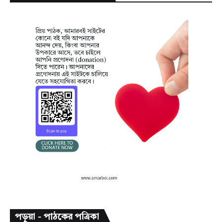
পড়ুয়া - পাঠকের পত্রিকা