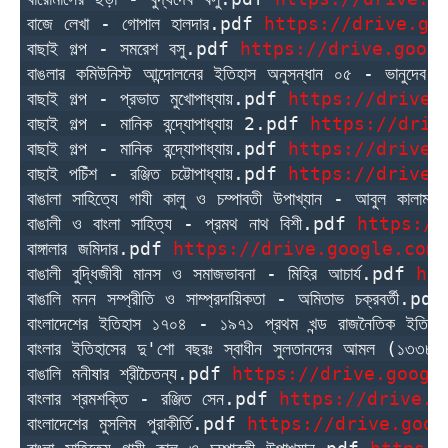
বাজে লেখা - গোপাল হালদার.pdf 
https://drive.go
বাছাই গল্প - সমরেশ বসু.pdf 
https://drive.goog
বাঙলার কমিউনিস্ট আন্দোলনের ইতিহাস অনুসন্ধান ০৫ - ভানুদেব
বাছাই গল্প - প্রভাত মুখোপাধ্যায়.pdf 
https://drive.
বাছাই গল্প - মানিক বন্দ্যোপাধ্যায় 2.pdf 
https://driv
বাছাই গল্প - মানিক বন্দ্যোপাধ্যায়.pdf 
https://drive.
বাছাই পচিঁশ - রঞ্জিত চট্টোপাধ্যায়.pdf 
https://drive.
বাঙালা সাহিত্যে গাযী কালু ও চম্পাবতী উপাখ্যান - আবুল কালাম ম
বাঙালী ও বাংলা সাহিত্য - প্রমথ নাথ বিশী.pdf 
https://
বাঙ্গালার জমিদার.pdf 
https://drive.google.com/
বাঙালী বুদ্ধিজীবী মানস ও সমাজভাবনা - মিহির আচার্য.pdf 
ht
বাঙালি মনন সম্প্রীতি ও সাম্প্রদায়িকতা - অমিতাভ চক্রবর্তী.pdf
বাংলাদেশের ইতিহাস ১৭০৪ - ১৯৭১ প্রথম খন্ড রাজনৈতিক ইতি
বাংলার ইতিহাসের দু'শো বছরঃ স্বাধীন সুলতানদের আমল (১৩৩৮
বাঙালি মনীষার শ্রীচৈতন্য.pdf 
https://drive.googl
বাংলার শ্রমশক্তি - রঞ্জিত সেন.pdf 
https://drive.g
বাংলাদেশের মুসলিম পুরাকীর্তি.pdf 
https://drive.goog