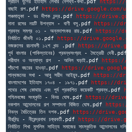
প্রাচীন যুগের ইতিহাস লেখার নেপথ্য-কথা.pdf 
https://dr
বাছাই গল্প.pdf 
https://drive.google.com/uc
পঞ্চমাতৃকা - ডঃ দীপক চন্দ্র.pdf 
https://drive.goo
নানা রসের নয়টি উপন্যাস - বাণী বসু.pdf 
https://dri
প্রবন্ধ সমগ্র ০১ - অন্নদাশংকর রায়.pdf 
https://dri
নির্বাচিত জীবনী ০১.pdf 
https://drive.google.co
নজরুলের রচনাবলী ১২শ খন্ড .pdf 
https://drive.go
পূর্ব বাংলার (পাকিস্তানের) প্রবন্ধসংগ্রহ - মৈত্রেয়ী দেবী.pdf 
পরীযান ও অন্যান্য গল্প  - অনিল ঘড়াই.pdf 
https://d
পাঁচশো বছরের হাওড়া.pdf 
https://drive.google.
পান্থজনের সখা - আবু সয়ীদ আইয়ুব.pdf 
https://dri
বাংলাদেশের ইতিহাস ১৭০৪ - ১৯৭১.pdf 
https://driv
পথের শেষ কোথায় এবং পূর্ব প্রকাশিত কয়েকটি প্রবন্ধ.pdf 
ht
পশ্চিমবঙ্গের সংষ্কৃতি - বিনয় ঘোষ.pdf 
https://drive.
নকশাল আন্দোলনের গল্প সম্পাদনা বিজিত ঘোষ.pdf 
https://
নিবন্ধ বৈচিত্রের তিন দশক.pdf 
https://drive.goog
নীরবিন্দু - নীরেন্দ্রনাথ চক্রবর্তী.pdf 
https://drive.go
নির্বাচিত শিখা মুসলিম সাহিত্য সমাজের সাংস্কৃতিক আন্দোলনের দল