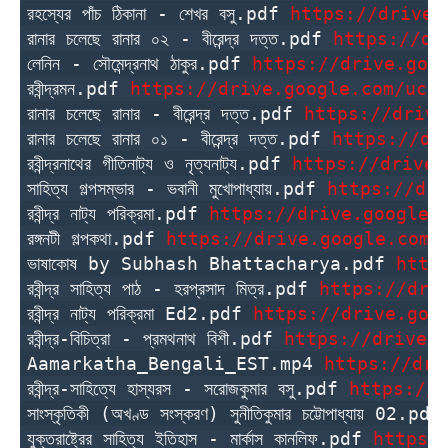
রহস্যের পাঁচ ঠিকানা - শেখর বসু.pdf 
https://drive.
রানার চলেছে রানার ০২ - বীরেন্দ্র দত্ত.pdf 
https://dr
লেনিন - সৌমেন্দ্রনাথ ঠাকুর.pdf 
https://drive.goo
রবীন্দ্রমন.pdf 
https://drive.google.com/uc?
রানার চলেছে রানার - বীরেন্দ্র দত্ত.pdf 
https://drive
রানার চলেছে রানার ০১ - বীরেন্দ্র দত্ত.pdf 
https://dr
রবীন্দ্রনাথের গীতিনাট্য ও নৃত্যনাট্য.pdf 
https://drive.
সাহিত্য গল্পসম্ভার - ভবানী মুখোপাধ্যায়.pdf 
https://dri
রবীন্দ্র নাট্য পরিক্রমা.pdf 
https://drive.google.
রঙ্গনটী গল্পকথা.pdf 
https://drive.google.com/
ভাষাকোষ by Subhash Bhattacharya.pdf 
http
রবীন্দ্র সাহিত্য পাঠ - হরপ্রসাদ মিত্র.pdf 
https://dri
রবীন্দ্র নাট্য পরিক্রমা Ed2.pdf 
https://drive.goo
রবীন্দ্র-বিচিত্রা - প্রমথনাথ বিশী.pdf 
https://drive.
Aamarkatha_Bengali_EST.mp4 
https://dri
রবীন্দ্র-সাহিত্যে হাস্যরস - সরোজকুমার বসু.pdf 
https://d
সাংস্কৃতিকী (অখণ্ড সংস্করণ) সুনীতিকুমার চট্টোপাধ্যায় 02.pdf
যুক্তরাষ্ট্রের সাহিত্য ইতিহাস - মার্কাস কানলিফ.pdf 
https: