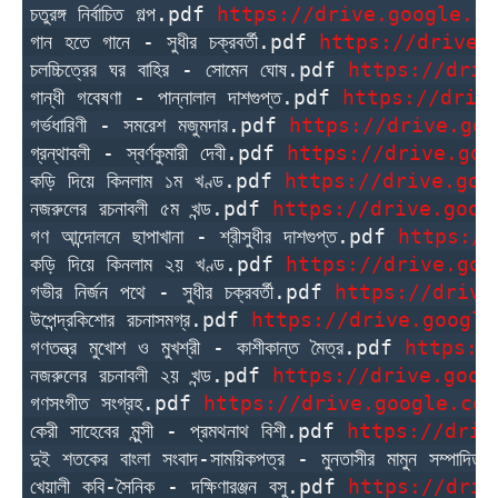
চতুরঙ্গ নির্বাচিত গল্প.pdf 
https://drive.google.co
গান হতে গানে - সুধীর চক্রবর্তী.pdf 
https://drive.
চলচ্চিত্রের ঘর বাহির - সোমেন ঘোষ.pdf 
https://driv
গান্ধী গবেষণা - পান্নালাল দাশগুপ্ত.pdf 
https://driv
গর্ভধারিণী - সমরেশ মজুমদার.pdf 
https://drive.goo
গ্রন্থাবলী - স্বর্ণকুমারী দেবী.pdf 
https://drive.goo
কড়ি দিয়ে কিনলাম ১ম খণ্ড.pdf 
https://drive.goo
নজরুলের রচনাবলী ৫ম খন্ড.pdf 
https://drive.goog
গণ আন্দোলনে ছাপাখানা - শ্রীসুধীর দাশগুপ্ত.pdf 
https://
কড়ি দিয়ে কিনলাম ২য় খণ্ড.pdf 
https://drive.goo
গভীর নির্জন পথে - সুধীর চক্রবর্তী.pdf 
https://drive
উপেন্দ্রকিশোর রচনাসমগ্র.pdf 
https://drive.google
গণতন্ত্র মুখোশ ও মুখশ্রী - কাশীকান্ত মৈত্র.pdf 
https:/
নজরুলের রচনাবলী ২য় খন্ড.pdf 
https://drive.goog
গণসংগীত সংগ্রহ.pdf 
https://drive.google.com
কেরী সাহেবের মুন্সী - প্রমথনাথ বিশী.pdf 
https://driv
দুই শতকের বাংলা সংবাদ-সাময়িকপত্র - মুনতাসীর মামুন সম্পাদি
খেয়ালী কবি-সৈনিক - দক্ষিণারঞ্জন বসু.pdf 
https://driv