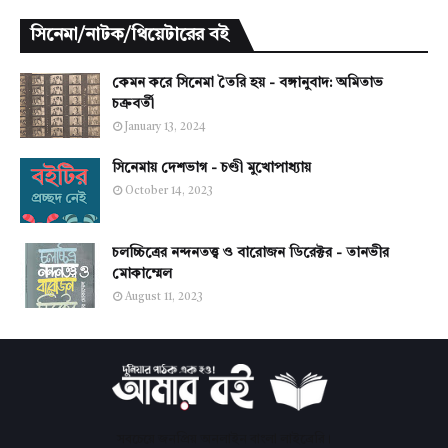
সিনেমা/নাটক/থিয়েটারের বই
কেমন করে সিনেমা তৈরি হয় - বঙ্গানুবাদ: অমিতাভ
চক্রবর্তী
January 13, 2024
সিনেমায় দেশভাগ - চণ্ডী মুখোপাধ্যায়
October 14, 2023
চলচ্চিত্রের নন্দনতত্ত্ব ও বারোজন ডিরেক্টর - তানভীর
মোকাম্মেল
August 11, 2023
সবচেয়ে জনপ্রিয় অনলাইন বাংলা লাইব্রেরি।