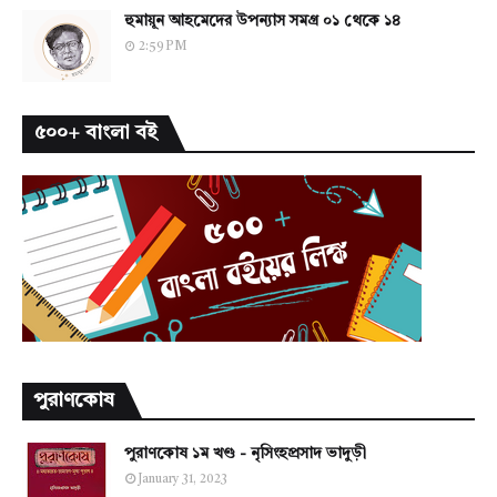
হুমায়ূন আহমেদের উপন্যাস সমগ্র ০১ থেকে ১৪
2:59 PM
৫০০+ বাংলা বই
পুরাণকোষ
পুরাণকোষ ১ম খণ্ড - নৃসিংহপ্রসাদ ভাদুড়ী
January 31, 2023