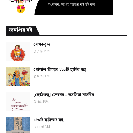
জনপ্রিয় বই
লেখকবৃন্দ
7:53 PM
গোপাল ভাঁড়ের ১১১টি হাসির গল্প
8:24 AM
[ছোট্টগল্প] সেক্সবয় - তসলিমা নাসরিন
4:11 PM
১৫০টি কবিতার বই
11:26 AM