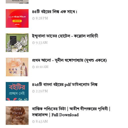
৪৫টি বইয়ের লিঙ্ক এক সাথে।
8:28 PM
ইন্দুবালা ভাতের হোটেল - কল্লোল লাহিড়ী
9:33 AM
প্রথম আলো - সুনীল গঙ্গোপাধ্যায় (দুখন্ড একত্রে)
10:10 AM
৪২৫টি বাংলা বইয়ের pdf ডাউনলোড লিঙ্ক
2:29 PM
নাস্তিক পণ্ডিতের ভিটা | অতীশ দীপংকরের পৃথিবী |
সন্মাত্রানন্দ | Full Download
8:43 AM