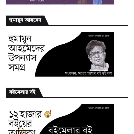
হুমায়ূন আহমেদ
বইমেলার বই