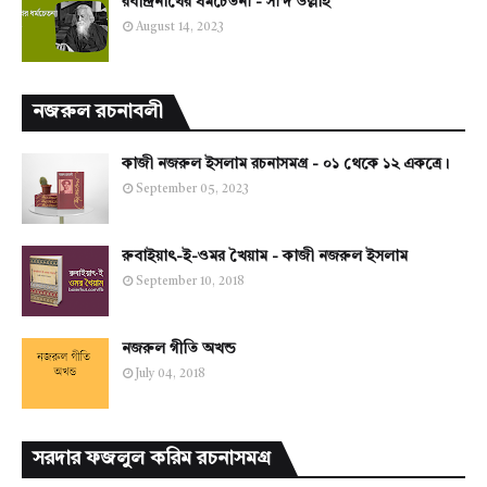
রবীন্দ্রনাথের ধর্মচেতনা - সা'দ উল্লাহ
August 14, 2023
নজরুল রচনাবলী
কাজী নজরুল ইসলাম রচনাসমগ্র - ০১ থেকে ১২ একত্রে।
September 05, 2023
রুবাইয়াৎ-ই-ওমর খৈয়াম - কাজী নজরুল ইসলাম
September 10, 2018
নজরুল গীতি অখন্ড
July 04, 2018
সরদার ফজলুল করিম রচনাসমগ্র