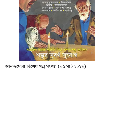
আনন্দমেলা বিশেষ গল্প সংখ্যা (০৫ মার্চ ২০১৮)