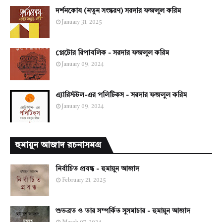
দর্শনকোষ (নতুন সংস্করণ) সরদার ফজলুল করিম
January 31, 2025
প্লেটোর রিপাবলিক - সরদার ফজলুল করিম
January 09, 2024
এ্যারিস্টটল-এর পলিটিকস - সরদার ফজলুল করিম
January 09, 2024
হুমায়ুন আজাদ রচনাসমগ্র
নির্বাচিত প্রবন্ধ - হুমায়ুন আজাদ
February 21, 2025
শুভব্রত ও তার সম্পর্কিত সুসমাচার - হুমায়ুন আজাদ