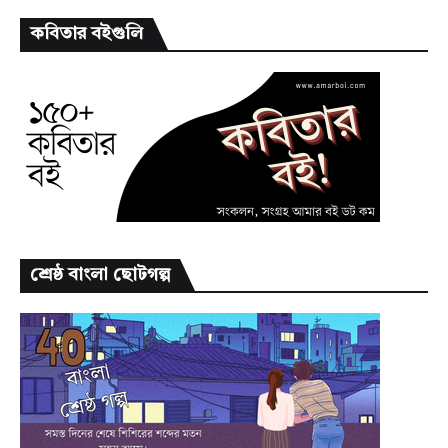
কবিতার বইগুলি
শ্রেষ্ঠ বাংলা ছোটগল্প