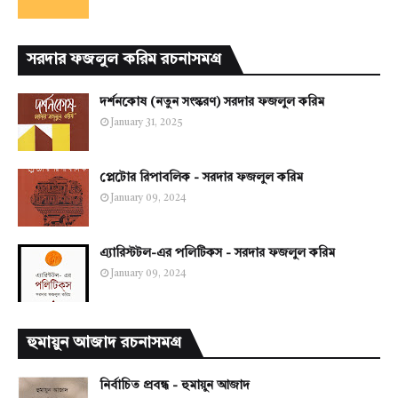
সরদার ফজলুল করিম রচনাসমগ্র
দর্শনকোষ (নতুন সংস্করণ) সরদার ফজলুল করিম
January 31, 2025
প্লেটোর রিপাবলিক - সরদার ফজলুল করিম
January 09, 2024
এ্যারিস্টটল-এর পলিটিকস - সরদার ফজলুল করিম
January 09, 2024
হুমায়ুন আজাদ রচনাসমগ্র
নির্বাচিত প্রবন্ধ - হুমায়ুন আজাদ