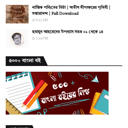
নাস্তিক পণ্ডিতের ভিটা | অতীশ দীপংকরের পৃথিবী |
সন্মাত্রানন্দ | Full Download
8:43 AM
হুমায়ূন আহমেদের উপন্যাস সমগ্র ০১ থেকে ১৪
2:59 PM
৫০০+ বাংলা বই