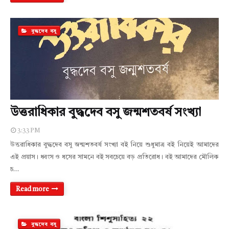
বুদ্ধদেব বসু
উত্তরাধিকার বুদ্ধদেব বসু জন্মশতবর্ষ সংখ্যা
3:33 PM
উত্তরাধিকার বুদ্ধদেব বসু জন্মশতবর্ষ সংখ্যা বই নিয়ে শুধুমাত্র বই নিয়েই আমাদের
এই প্রয়াস। ধ্বংস ও ধসের সামনে বই সবচেয়ে বড় প্রতিরোধ। বই আমাদের মৌলিক
চ…
Read more
বুদ্ধদেব বসু