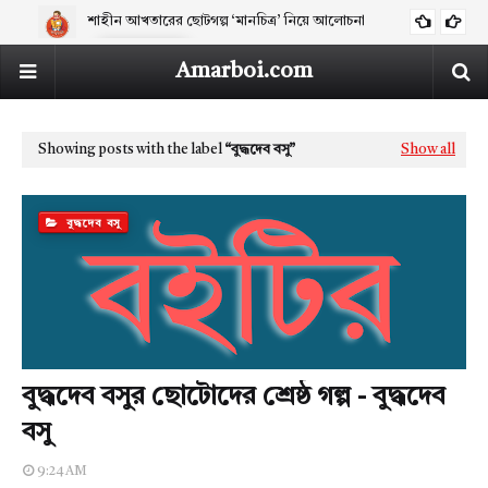
নির্বাচিত প্রবন্ধ - হুমায়ুন আজাদ
ARTICLES
Amarboi.com
Showing posts with the label
বুদ্ধদেব বসু
Show all
বুদ্ধদেব বসু
বুদ্ধদেব বসুর ছোটোদের শ্রেষ্ঠ গল্প - বুদ্ধদেব
বসু
9:24 AM