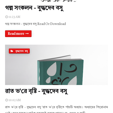
গল্প সংকলন - বুদ্ধদেব বসু
11:23 AM
গল্প সংকলন - বুদ্ধদেব বসু Read Or Download
Read more
বুদ্ধদেব বসু
রাত ভ'রে বৃষ্টি - বুদ্ধদেব বসু
10:02 AM
রাত ভ'রে বৃষ্টি - বুদ্ধদেব বসু ‘রাত ভ'রে বৃষ্টিতে পাঁচটি অধ্যায়। অধ্যায়ের শিরােনাম