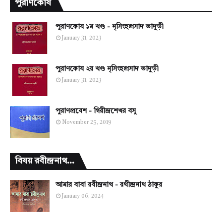
পুরাণকোষ
পুরাণকোষ ১ম খণ্ড - নৃসিংহপ্রসাদ ভাদুড়ী
January 31, 2023
পুরাণকোষ ২য় খণ্ড নৃসিংহপ্রসাদ ভাদুড়ী
January 31, 2023
পুরাণপ্রবেশ - গিরীন্দ্রশেখর বসু
November 25, 2019
বিষয় রবীন্দ্রনাথ...
আমার বাবা রবীন্দ্রনাথ - রথীন্দ্রনাথ ঠাকুর
January 06, 2024