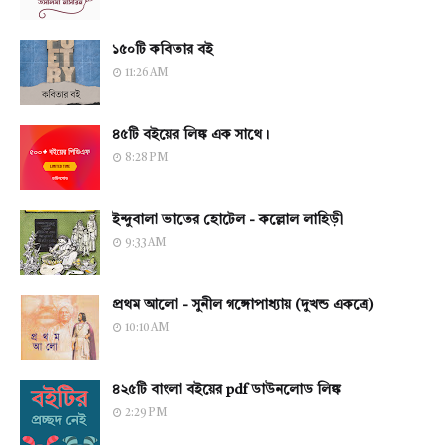
১৫০টি কবিতার বই
11:26 AM
৪৫টি বইয়ের লিঙ্ক এক সাথে।
8:28 PM
ইন্দুবালা ভাতের হোটেল - কল্লোল লাহিড়ী
9:33 AM
প্রথম আলো - সুনীল গঙ্গোপাধ্যায় (দুখন্ড একত্রে)
10:10 AM
৪২৫টি বাংলা বইয়ের pdf ডাউনলোড লিঙ্ক
2:29 PM