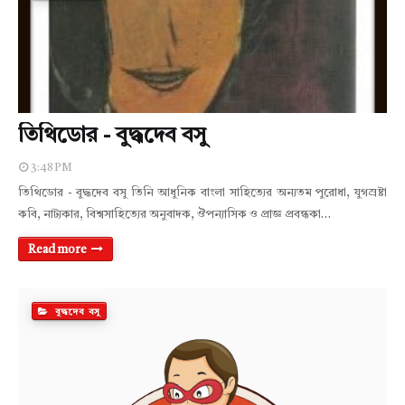
তিথিডোর - বুদ্ধদেব বসু
3:48 PM
তিথিডোর - বুদ্ধদেব বসু তিনি আধুনিক বাংলা সাহিত্যের অন্যতম পুরোধা, যুগস্রষ্টা
কবি, নাট্যকার, বিশ্বসাহিত্যের অনুবাদক, ঔপন্যাসিক ও প্রাজ্ঞ প্রবন্ধকা…
Read more
বুদ্ধদেব বসু