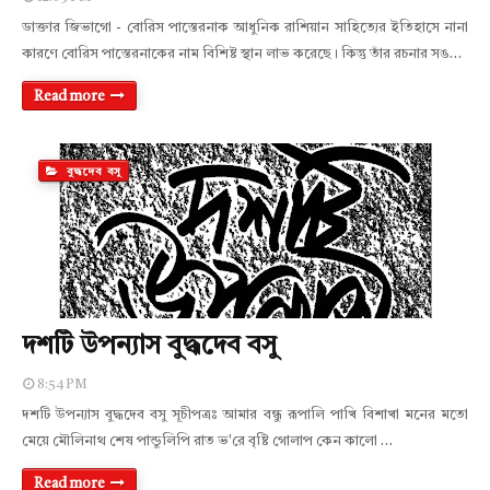
ডাক্তার জিভাগো - বোরিস পাস্তেরনাক আধুনিক রাশিয়ান সাহিত্যের ইতিহাসে নানা
কারণে বোরিস পাস্তেরনাকের নাম বিশিষ্ট স্থান লাভ করেছে। কিন্তু তাঁর রচনার সঙ…
Read more
বুদ্ধদেব বসু
দশটি উপন্যাস বুদ্ধদেব বসু
8:54 PM
দশটি উপন্যাস বুদ্ধদেব বসু সূচীপত্রঃ আমার বন্ধু রূপালি পাখি বিশাখা মনের মতো
মেয়ে মৌলিনাথ শেষ পান্ডুলিপি রাত ভ'রে বৃষ্টি গোলাপ কেন কালো …
Read more