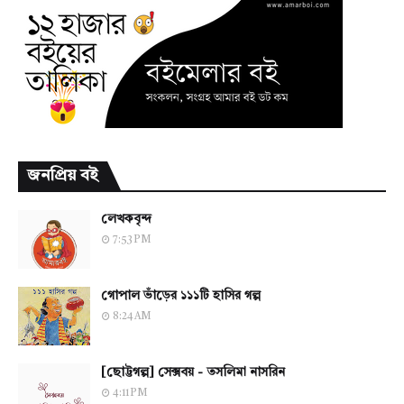
জনপ্রিয় বই
লেখকবৃন্দ
7:53 PM
গোপাল ভাঁড়ের ১১১টি হাসির গল্প
8:24 AM
[ছোট্টগল্প] সেক্সবয় - তসলিমা নাসরিন
4:11 PM