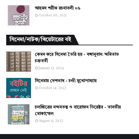
আহমদ শরীফ রচনাবলী ০৬
October 06, 2021
সিনেমা/নাটক/থিয়েটারের বই
কেমন করে সিনেমা তৈরি হয় - বঙ্গানুবাদ: অমিতাভ
চক্রবর্তী
January 13, 2024
সিনেমায় দেশভাগ - চণ্ডী মুখোপাধ্যায়
October 14, 2023
চলচ্চিত্রের নন্দনতত্ত্ব ও বারোজন ডিরেক্টর - তানভীর
মোকাম্মেল
August 11, 2023