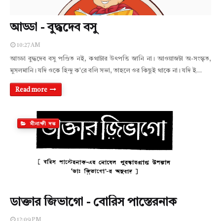
আড্ডা - বুদ্ধদেব বসু
10:27 AM
আড্ডা বুদ্ধদেব বসু পণ্ডিত নই, কথাটার উৎপত্তি জানি না। আওয়াজটা অ-সংস্কৃত,
মুসলমানি। যদি ওকে হিন্দু ক'রে বলি সভা, তাহলে ওর কিছুই থাকে না। যদি ই…
Read more
মীনাক্ষী দত্ত
ডাক্তার জিভাগো - বোরিস পাস্তেরনাক
12:09 PM