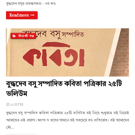
বুদ্ধদেব বসুর প্রবন্ধসমগ্র - ৩য় খণ্ড
Read more
মীনাক্ষী দত্ত
বুদ্ধদেব বসু সম্পাদিত কবিতা পত্রিকার ২৫টি
ভলিউম
4:18 PM
বুদ্ধদেব বসু সম্পাদিত কবিতা পত্রিকার ২৫টি ভলিউম বই নিয়ে শুধুমাত্র বই নিয়েই
আমাদের এই প্রয়াস। ধ্বংস ও ধসের সামনে বই সবচেয়ে বড় প্রতিরোধ। বই আমাদের
মৌ…