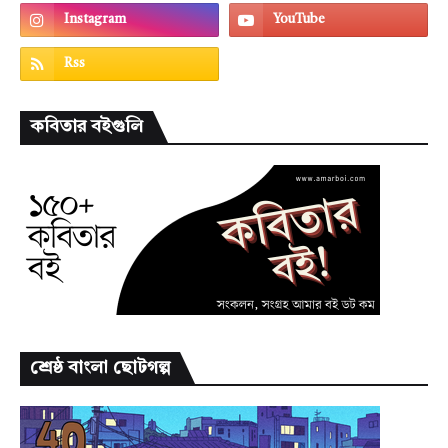
কবিতার বইগুলি
শ্রেষ্ঠ বাংলা ছোটগল্প