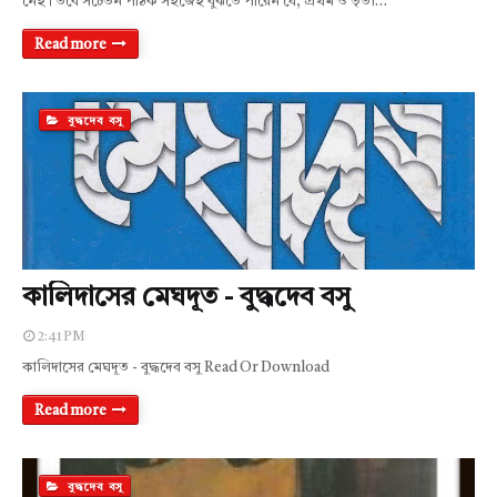
নেই। তবে সচেতন পাঠক সহজেই বুঝতে পারেন যে, প্রথম ও তৃতী…
Read more
বুদ্ধদেব বসু
কালিদাসের মেঘদূত - বুদ্ধদেব বসু
2:41 PM
কালিদাসের মেঘদূত - বুদ্ধদেব বসু Read Or Download
Read more
বুদ্ধদেব বসু