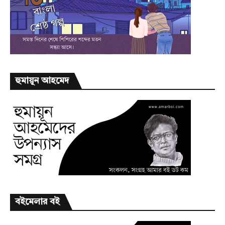
হুমায়ূন আহমেদ
বইমেলার বই