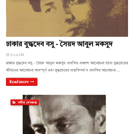
ঢাকার বুদ্ধদেব বসু - সৈয়দ আবুল মকসুদ
9:54 AM
ঢাকার বুদ্ধদেব বসু - সৈয়দ আবুল মকসুদ প্রগতির প্ৰকাশ আলোচনা ছাড়া বুদ্ধদেবের
জীবনের আলোচনা অসম্পূর্ণ এবং বুদ্ধদেবের প্রস্তুতিপর্ব ও প্রগতির আলোচনা …
Read more
সমীর সেনগুপ্ত