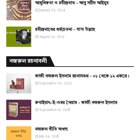
আধুনিকতা ও রবীন্দ্রনাথ - আবু সয়ীদ আইয়ুব
January 03, 2024
রবীন্দ্রনাথের ধর্মচেতনা - সা'দ উল্লাহ
August 14, 2023
নজরুল রচনাবলী
কাজী নজরুল ইসলাম রচনাসমগ্র - ০১ থেকে ১২ একত্রে।
September 05, 2023
রুবাইয়াৎ-ই-ওমর খৈয়াম - কাজী নজরুল ইসলাম
September 10, 2018
নজরুল গীতি অখন্ড
July 04, 2018