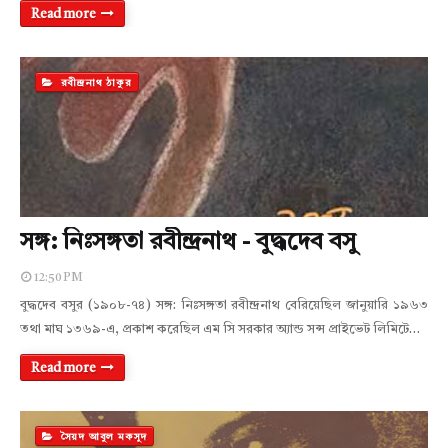
Read more
রবীন্দ্রনাথ ঠাকুর
সঙ্গ: নিঃসঙ্গতা রবীন্দ্রনাথ - বুদ্ধদেব বসু
12:50 PM
বুদ্ধদেব বসুর (১৯০৮-৭৪) সঙ্গ: নিঃসঙ্গতা রবীন্দ্রনাথ বেরিয়েছিল জানুয়ারি ১৯৬৩
তথা মাঘ ১৩৬৯-এ, প্রকাশ করেছিল এম সি সরকার অ্যান্ড সন্স প্রাইভেট লিমিটে…
Read more
সৈয়দ আবুল মকসুদ