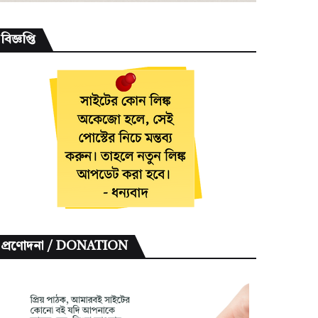
বিজ্ঞপ্তি
প্রণোদনা / DONATION