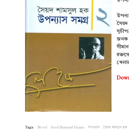
উপন্য
উপন্য
সৈয়দ
সূচীপত
জনক 
সীমান
রক্ত
খেলার
Dow
Tags:
Novel
Syed Shamsul Haque
উপন্যাস
সৈয়দ শামসুল হক