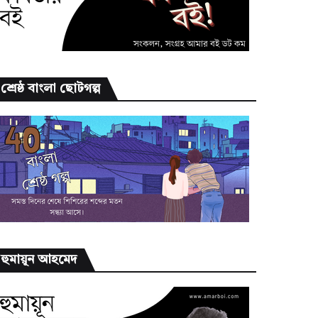
শ্রেষ্ঠ বাংলা ছোটগল্প
হুমায়ূন আহমেদ