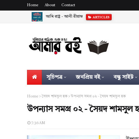
Home
About
Contact
আমি রাষ্ট্র - আলী রীয়াজ
ARTICLES
সূচিপত্র
জনপ্রিয় বই
বন্ধু সাইট
Home
সৈয়দ শামসুল হক
উপন্যাস সমগ্র ০২ - সৈয়দ শামসুল হক
উপন্যাস সমগ্র ০২ - সৈয়দ শামসুল 
7:36 AM