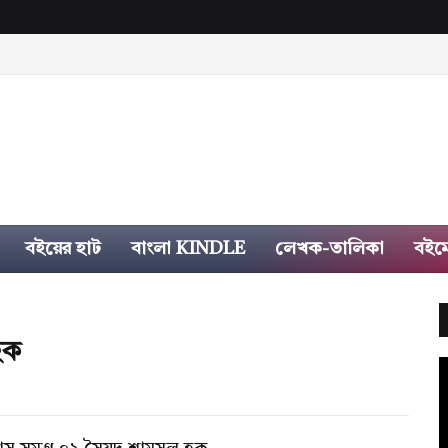
বইয়ের হাট
বাংলা KINDLE
লেখক-তালিকা
বইম
হক