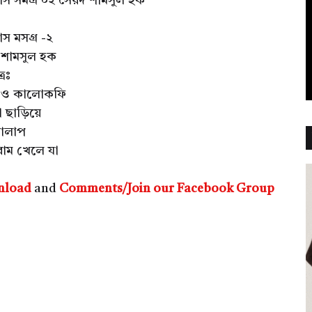
াস সমগ্র ০২ সৈয়দ শামসুল হক
াস মসগ্র -২
 শামসুল হক
্রঃ
ও কালোকফি
া ছাড়িয়ে
গোলাপ
াম খেলে যা
nload
and
Comments/Join our Facebook Group